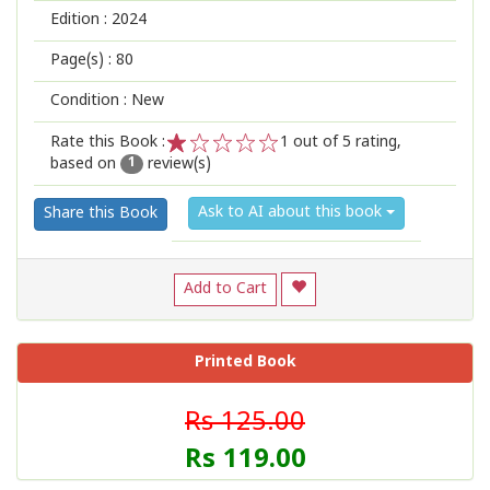
Edition :
2024
Page(s) :
80
Condition : New
Rate this Book :
1
out of 5 rating,
based on
review(s)
1
2
3
4
5
1
Ask to AI about this book
Share this Book
Add to Cart
Printed Book
Rs 125.00
Rs 119.00