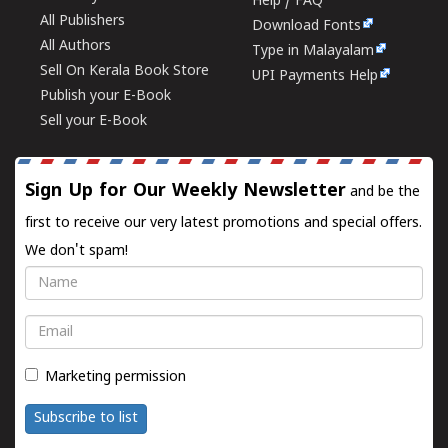
Help / FAQ
All Publishers
Download Fonts
All Authors
Type in Malayalam
Sell On Kerala Book Store
UPI Payments Help
Publish your E-Book
Sell your E-Book
Sign Up for Our Weekly Newsletter
and be the
first to receive our very latest promotions and special offers.
We don't spam!
Name
Email
Marketing permission
Subscribe to list