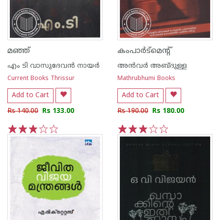
മഞ്ഞ്
കംപാര്‍ട്‌മെന്റ്
എം ടി വാസുദേവന്‍ നായര്‍
അന്‍വര്‍ അബ്ദുള്ള
Current Books Thrissur
Mathrubhumi Books
Add to Cart
Add to Cart
Rs 140.00
Rs 133.00
Rs 190.00
Rs 180.00
1
2
3
4
5
1
2
3
4
5