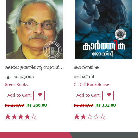
മലയാളത്തിന്റെ സുവര്‍ണ്ണ കഥകള്‍ എം മുകുന്ദന്‍
കാര്‍ത്തിക
എം മുകുന്ദ‌ന്‍
ജോയ്‌സി
Green Books
C I C C Book House
Add to Cart
Add to Cart
Rs 280.00
Rs 266.00
Rs 350.00
Rs 332.00
1
2
3
4
5
1
2
3
4
5