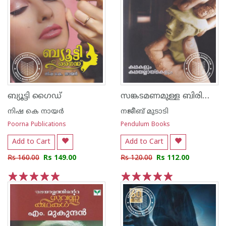
സങ്കടമണമുള്ള ബിരിയാണി
ബ്യൂട്ടി ഗൈഡ്
നിഷ കെ നായര്‍
നജീബ് മുടാടി
Poorna Publications
Pendulum Books
Add to Cart
Add to Cart
Rs 160.00
Rs 149.00
Rs 120.00
Rs 112.00
1
2
3
4
5
1
2
3
4
5