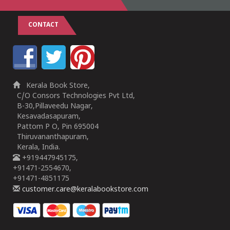
CONTACT
Kerala Book Store,
C/O Consors Technologies Pvt Ltd,
B-30,Pillaveedu Nagar,
Kesavadasapuram,
Pattom P O, Pin 695004
Thiruvananthapuram,
Kerala, India.
+919447945175,
+91471-2554670,
+91471-4851175
customer.care@keralabookstore.com