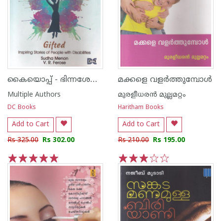
കൈയൊപ്പ് - ഭിന്നശേഷിക്കാരായവരുടെ പ്രചോദനാത്മക ജീവിതകഥകള്‍
മക്കളെ വളര്‍ത്തുമ്പോള്‍
Multiple Authors
മുരളീധരന്‍ മുല്ലമറ്റം
DC Books
Haritham Books
Add to Cart
Add to Cart
Rs 325.00
Rs 302.00
Rs 210.00
Rs 195.00
1
2
3
4
5
1
2
3
4
5