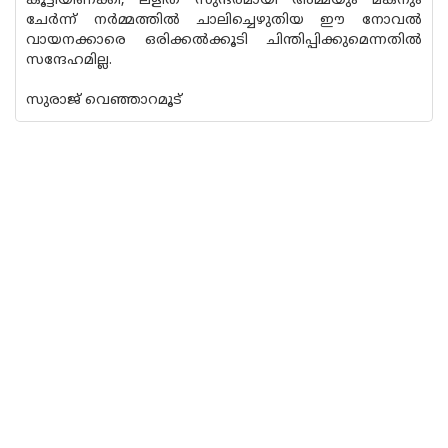
കൂട്ടിയിണക്കി, ലളിത സുന്ദരമായി അമ്മയും മകനും
ചേർന്ന് നർമ്മത്തിൽ ചാലിച്ചെഴുതിയ ഈ നോവൽ
വായനക്കാരെ ഒരിക്കൽക്കൂടി ചിന്തിപ്പിക്കുമെന്നതിൽ
സന്ദേഹമില്ല.
സുരാജ് വെഞ്ഞാറമൂട്