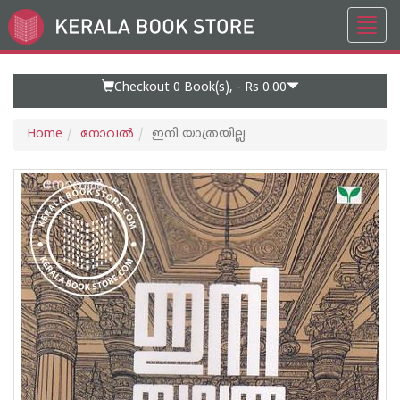
Toggl
Go
navig
to
Home
Page
Checkout 0
Book(s), -
Rs 0.00
Home
നോവല്‍
ഇനി യാത്രയില്ല