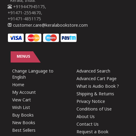
Kerala, India.
+919447945175,
+91471-2554670,
+91471-4851175
customer.care@keralabookstore.com
MENUS
Change Language to
Advanced Search
English
Advanced Cart Page
Home
What is Audio Book ?
My Account
Shipping & Returns
View Cart
Privacy Notice
Wish List
Conditions of Use
Buy Books
About Us
New Books
Contact Us
Best Sellers
Request a Book