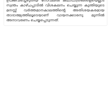
ഉപജീവിച്ചെഴുതിയ നോവലിൽ കഥാപാത്രങ്ങളെയെല്ലാം
സ്വന്തം കാഴ്‌ചപ്പാടിൽ വിശകലനം ചെയ്യുന്ന കുന്തിയുടെ
മനസ്സ് വർത്തമാനകാലത്തിൻ്റെ അതിശയകരമായ
താദാത്മ്യത്തിലൂടെയാണ് വായനക്കാരനു മുന്നിൽ
അനാവരണം ചെയ്യപ്പെടുന്നത്.