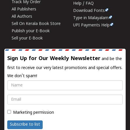
Track My Order
Help / FAQ
All Publishers
Download Fonts
All Authors
Type in Malayalam
Sell On Kerala Book Store
UPI Payments Help
Publish your E-Book
Sell your E-Book
Sign Up for Our Weekly Newsletter
and be the
first to receive our very latest promotions and special offers.
We don't spam!
Name
Email
Marketing permission
Subscribe to list