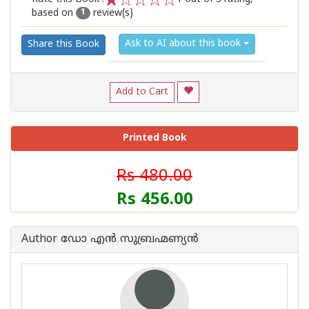
based on
review(s)
1
2
3
4
5
1
Ask to AI about this book
Share this Book
Add to Cart
Printed Book
Rs 480.00
Rs 456.00
Author ഡോ എന്‍ സുബ്രഹ്മണ്യന്‍