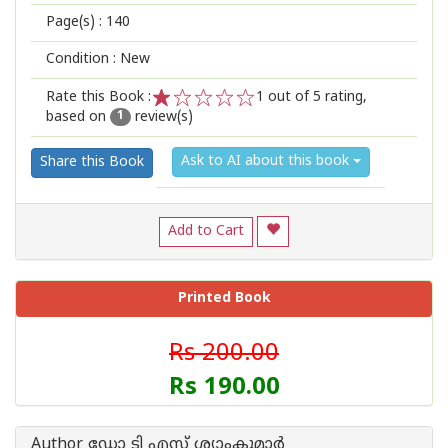
Page(s) :
140
Condition : New
Rate this Book :
1
out of 5 rating,
based on
review(s)
1
2
3
4
5
1
Ask to AI about this book
Share this Book
Add to Cart
Printed Book
Rs 200.00
Rs 190.00
Author ഡോ ടി എസ് ശ്യാംകുമാര്‍