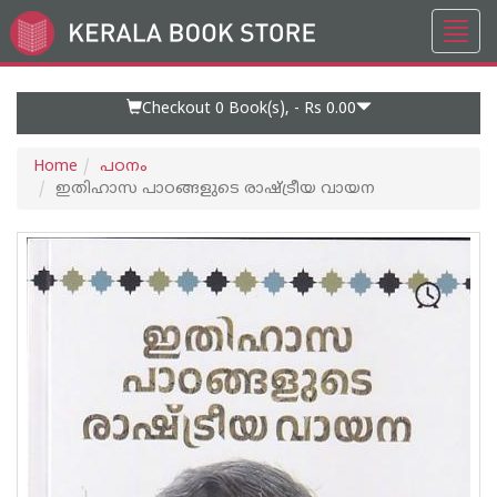
Toggl
Go
navig
to
Home
Page
Checkout 0
Book(s), -
Rs 0.00
Home
പഠനം
ഇതിഹാസ പാഠങ്ങളുടെ രാഷ്ട്രീയ വായന