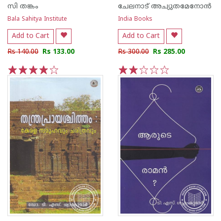
സി തങ്കം
ചേലനാട് അച്യുതമേനോന്‍
Bala Sahitya Institute
India Books
Add to Cart
Add to Cart
Rs 140.00
Rs 133.00
Rs 300.00
Rs 285.00
1
2
3
4
5
1
2
3
4
5