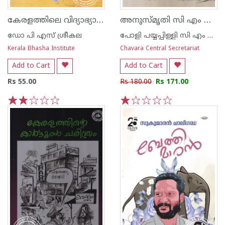
കേരളത്തിലെ വിദ്യാഭ്യാസം പശ്ചാത്തലവും പരിവര്‍ത്തനവും
അനുസ്മൃതി സി എം ഐ സഭാചരിത്രം
ഡോ പി എസ് ശ്രീകല
പോളി പയ്യപ്പിള്ളി സി എം ഐ
Kerala Bhasha Institute
Chavara Central Secretariat
Add to Cart
Add to Cart
Rs 55.00
Rs 180.00
Rs 171.00
1
2
3
4
5
1
2
3
4
5