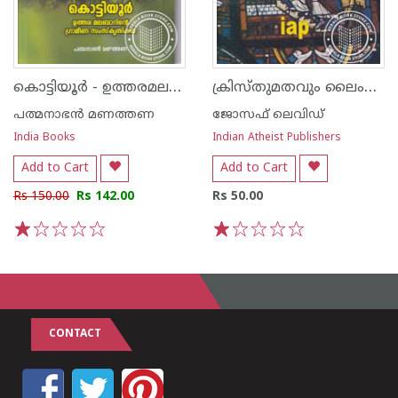
കൊട്ടിയൂര്‍ - ഉത്തരമലബാറിന്റെ ഗ്രാമീണ സംസ്കൃതികള്‍
ക്രിസ്തുമതവും ലൈംഗിക സദാചാരവും
പത്മനാഭന്‍ മണത്തണ
ജോസഫ് ലെവിഡ്
India Books
Indian Atheist Publishers
Add to Cart
Add to Cart
Rs 150.00
Rs 142.00
Rs 50.00
1
2
3
4
5
1
2
3
4
5
CONTACT