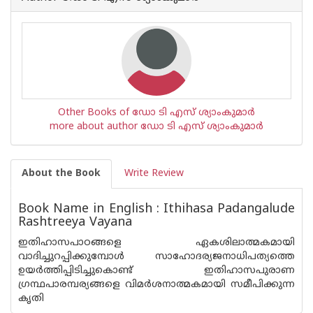
Other Books of ഡോ ടി എസ് ശ്യാംകുമാര്‍
more about author ഡോ ടി എസ് ശ്യാംകുമാര്‍
About the Book
Write Review
Book Name in English : Ithihasa Padangalude
Rashtreeya Vayana
ഇതിഹാസപാഠങ്ങളെ ഏകശി‌ലാത്മകമായി
വാദിച്ചുറപ്പിക്കുമ്പോൾ സാഹോദര്യജനാധിപത്യത്തെ
ഉയർത്തിപ്പിടിച്ചുകൊണ്ട് ഇതിഹാസപുരാണ
ഗ്രന്ഥപാരമ്പര്യങ്ങളെ വിമർശനാത്മകമായി സമീപിക്കുന്ന
കൃതി