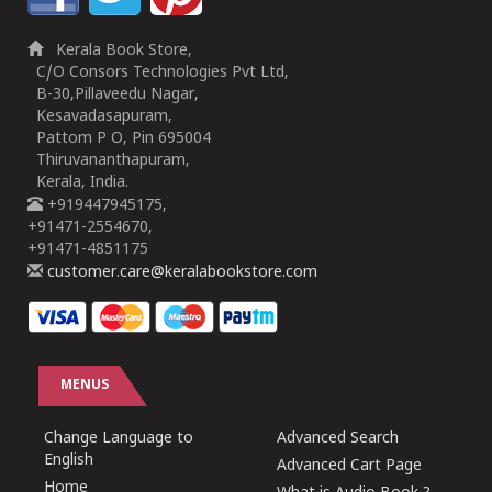
Kerala Book Store,
C/O Consors Technologies Pvt Ltd,
B-30,Pillaveedu Nagar,
Kesavadasapuram,
Pattom P O, Pin 695004
Thiruvananthapuram,
Kerala, India.
+919447945175,
+91471-2554670,
+91471-4851175
customer.care@keralabookstore.com
MENUS
Change Language to
Advanced Search
English
Advanced Cart Page
Home