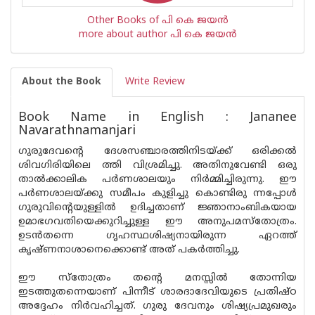
Other Books of പി കെ ജയന്‍
more about author പി കെ ജയന്‍
About the Book
Write Review
Book Name in English : Jananee
Navarathnamanjari
ഗുരുദേവന്റെ ദേശസഞ്ചാരത്തിനിടയ്ക്ക് ഒരിക്കൽ
ശിവഗിരിയിലെ ത്തി വിശ്രമിച്ചു. അതിനുവേണ്ടി ഒരു
താൽക്കാലിക പർണശാലയും നിർമ്മിച്ചിരുന്നു. ഈ
പർണശാലയ്ക്കു സമീപം കുളിച്ചു കൊണ്ടിരു ന്നപ്പോൾ
ഗുരുവിൻ്റെയുള്ളിൽ ഉദിച്ചതാണ് ജ്ഞാനാംബികയായ
ഉമാഭഗവതിയെക്കുറിച്ചുള്ള ഈ അനുപമസ്തോത്രം.
ഉടൻതന്നെ ഗൃഹസ്ഥശിഷ്യനായിരുന്ന ഏറത്ത്
കൃഷ്ണനാശാനെക്കൊണ്ട് അത് പകർത്തിച്ചു.
ഈ സ്തോത്രം തൻ്റെ മനസ്സിൽ തോന്നിയ
ഇടത്തുതന്നെയാണ് പിന്നീട് ശാരദാദേവിയുടെ പ്രതിഷ്ഠ
അദ്ദേഹം നിർവഹിച്ചത്. ഗുരു ദേവനും ശിഷ്യപ്രമുഖരും