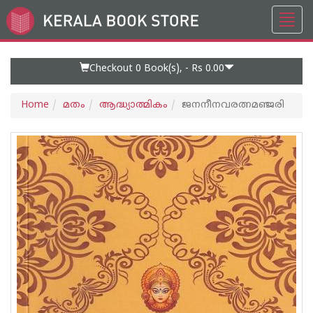
Toggl
Go
navig
to
Home
Page
Checkout 0
Book(s), -
Rs 0.00
Home
മതം
ആദ്ധ്യാത്മികം
ജനനീനവരത്നമഞ്ജരി