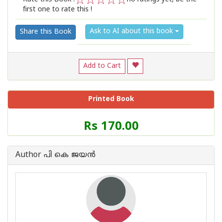
first one to rate this !
1
2
3
4
5
Ask to AI about this book
Share this Book
Add to Cart
Printed Book
Price
Rs 170.00
of
this
Book
Author പി കെ ജയന്‍
is