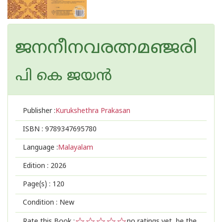
ജനനീനവരത്നമഞ്ജരി
പി കെ ജയന്‍
Publisher :
Kurukshethra Prakasan
ISBN :
9789347695780
Language :
Malayalam
Edition :
2026
Page(s) :
120
Condition : New
Rate this Book :
no ratings yet, be the