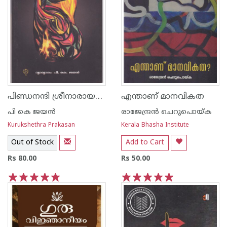
പിണ്ഡനന്ദി ശ്രീനാരായണഗുരു
എന്താണ് മാനവികത
പി കെ ജയന്‍
രാജേന്ദ്രന്‍ ചെറുപൊയ്ക
Kurukshethra Prakasan
Kerala Bhasha Institute
Out of Stock
Add to Cart
Rs 80.00
Rs 50.00
1
2
3
4
5
1
2
3
4
5