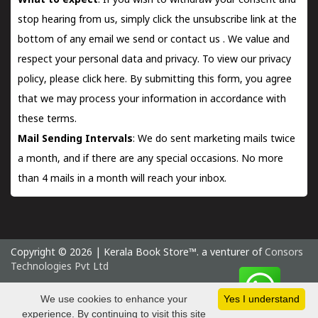
What to expect
: If you wish to withdraw your consent and
stop hearing from us, simply click the unsubscribe link at the
bottom of any email we send or
contact us
. We value and
respect your personal data and privacy. To view our privacy
policy, please
click here.
By submitting this form, you agree
that we may process your information in accordance with
these terms.
Mail Sending Intervals
: We do sent marketing mails twice
a month, and if there are any special occasions. No more
than 4 mails in a month will reach your inbox.
Copyright © 2026 | Kerala Book Store™. a venturer of
Consors
Technologies Pvt Ltd
Sunday 9 August, 2026 IST
We use cookies to enhance your
Yes I understand
experience. By continuing to visit this site