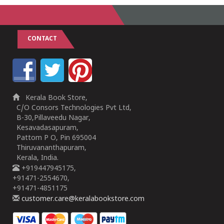
CONTACT
Kerala Book Store,
C/O Consors Technologies Pvt Ltd,
B-30,Pillaveedu Nagar,
Kesavadasapuram,
Pattom P O, Pin 695004
Thiruvananthapuram,
Kerala, India.
+919447945175,
+91471-2554670,
+91471-4851175
customer.care@keralabookstore.com