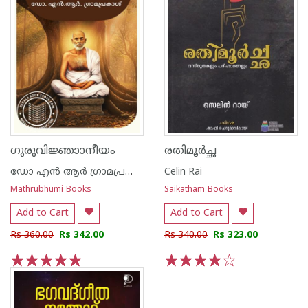
ഗുരുവിജ്ഞാാനീയം
രതിമൂർച്ഛ
ഡോ എന്‍ ആര്‍ ഗ്രാമപ്രകാശ്
Celin Rai
Mathrubhumi Books
Saikatham Books
Add to Cart
Add to Cart
Rs 360.00
Rs 342.00
Rs 340.00
Rs 323.00
1
2
3
4
5
1
2
3
4
5