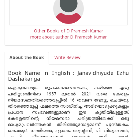
Other Books of D Pramesh Kumar
more about author D Pramesh Kumar
About the Book
Write Review
Book Name in English : Janavidhiyude Ezhu
Dashakangal
ഐക്യകേരളം രൂപംകൊണ്ടശേഷം, കഴിഞ്ഞ ഏഴു
പതിറ്റാണ്ടിനിടെ 1957 മുതൽ 2021 വരെ കേരളം
നിയമസഭാതിരഞ്ഞെടുപ്പിൽ 16 തവണ വോട്ടു ചെയ്‌തു.
തിരഞ്ഞെടുപ്പ് ഫലത്തെ സ്വാധീനിച്ച അടിയൊഴുക്കുകളും
പ്രധാന സംഭവങ്ങളുമാണ് ഈ കൃതിയിലുള്ളത്.
കേരളത്തിൻ്റെ നിയമസഭാ ചരിത്രത്തിലേക്ക് ഒരു
മാധ്യമപ്രവർത്തകൻ തിരിഞ്ഞുനോട്ടമാണ് പുസ്‌തകം.
കെ.ആർ. ഗൗരിയമ്മ, എ.കെ. ആന്റണി, പി. വിശ്വംഭരൻ,