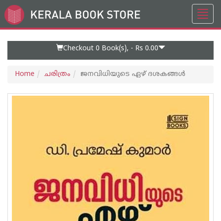
Toggl
Go
navig
to
Home
Page
Checkout 0
Book(s), -
Rs 0.00
Home
ചരിത്രം
ജനവിധിയുടെ ഏഴ് ദശകങ്ങൾ