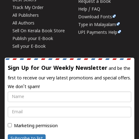
Best Sellers
Request a Book
Track My Order
Help / FAQ
All Publishers
Download Fonts
All Authors
Type in Malayalam
Sell On Kerala Book Store
UPI Payments Help
Publish your E-Book
Sell your E-Book
Sign Up for Our Weekly Newsletter
and be the
first to receive our very latest promotions and special offers.
We don't spam!
Name
Email
Marketing permission
Subscribe to list