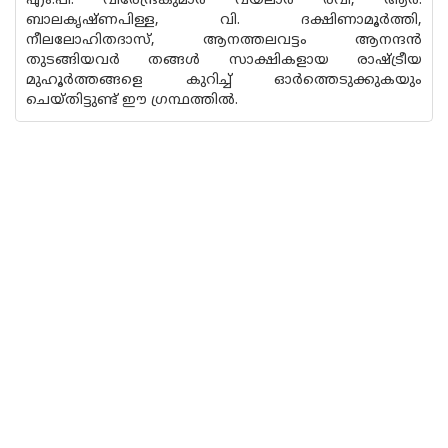
എം.പി. വീരേന്ദ്രകുമാർ വയലാർ രവി, ആർ.
ബാലകൃഷ്ണപിള്ള, വി. ദക്ഷിണാമൂർത്തി,
നീലലോഹിതദാസ്, ആനത്തലവട്ടം ആനന്ദൻ
തുടങ്ങിയവർ തങ്ങൾ സാക്ഷികളായ രാഷ്ട്രീയ
മുഹൂർത്തങ്ങളെ കുറിച്ച് ഓർത്തെടുക്കുകയും
ചെയ്‌തിട്ടുണ്ട് ഈ ഗ്രന്ഥത്തിൽ.