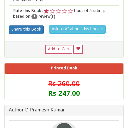
Condition : New
Rate this Book :
1
out of 5 rating,
based on
review(s)
1
2
3
4
5
1
Ask to AI about this book
Share this Book
Add to Cart
Printed Book
Rs 260.00
Rs 247.00
Author D Pramesh Kumar