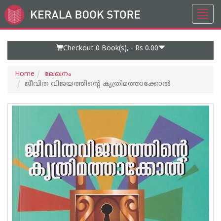
Toggl
Go
navig
to
Home
Page
Checkout 0
Book(s), -
Rs 0.00
Home
ലേഖനം
ജീവിത വിജയത്തിന്റെ കൃത്രിമത്താക്കോല്‍