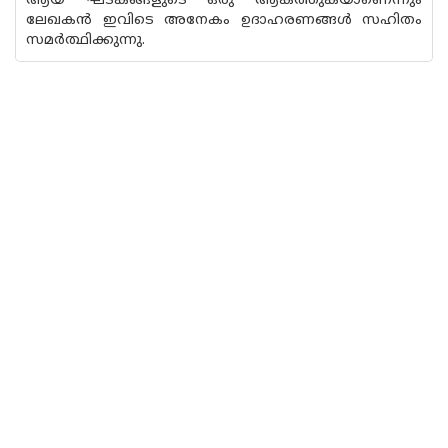
ആയ ഘടകങ്ങളുടെ ഒരു ആകത്തുകയാണെന്നും
ലേഖകൻ ഇവിടെ അനേകം ഉദാഹരണങ്ങൾ സഹിതം
സമർത്ഥിക്കുന്നു.