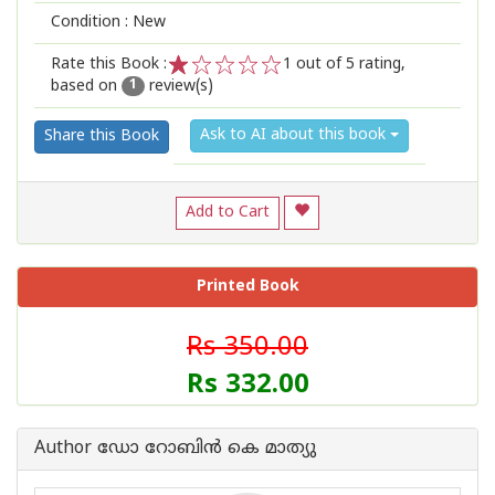
Condition : New
Rate this Book :
1
out of 5 rating,
based on
review(s)
1
2
3
4
5
1
Ask to AI about this book
Share this Book
Add to Cart
Printed Book
Rs 350.00
Rs 332.00
Author ഡോ റോബിന്‍ കെ മാത്യു