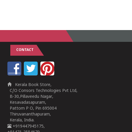
CONTACT
Kerala Book Store,
C/O Consors Technologies Pvt Ltd,
B-30,Pillaveedu Nagar,
Kesavadasapuram,
Pattom P O, Pin 695004
Thiruvananthapuram,
Kerala, India.
+919447945175,