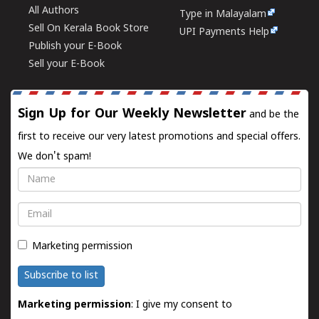
All Authors
Type in Malayalam
Sell On Kerala Book Store
UPI Payments Help
Publish your E-Book
Sell your E-Book
Sign Up for Our Weekly Newsletter
and be the
first to receive our very latest promotions and special offers.
We don't spam!
Name
Email
Marketing permission
Subscribe to list
Marketing permission
: I give my consent to