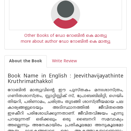
Other Books of ഡോ റോബിന്‍ കെ മാത്യു
more about author ഡോ റോബിന്‍ കെ മാത്യു
About the Book
Write Review
Book Name in English : Jeevithavijayathinte
Kruthrimathakkol
റോബിൻ മാത്യുവിന്റെ ഈ പുസ്തകം മനഃശാസ്ത്രം,
ഗണിതശാസ്ത്രം, സ്റ്റാറ്റിസ്റ്റിക് സ്, പ്രോബബിലിറ്റി, ഗെയിം
തിയറി, പരിണാമം, ചരിത്രം തുടങ്ങി ശാസ്ത്രീയമായ പല
കാര്യങ്ങളുടെയും അടിസ്ഥാനത്തിൽ ജീവിതത്തെ
ഇഴകീറി പരിശോധിക്കുന്നതാണ്. ജീവിതവിജയം എന്നു
പറയുന്നത് ഒരിക്കലും ഒരു ബൈനറി സമവാക്യം
അല്ലെന്നും അനേകായിരം പ്രതികൂലമോ അനുകൂലമോ