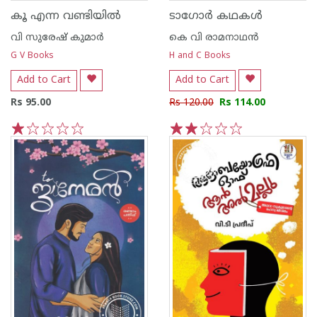
കൂ എന്ന വണ്ടിയില്‍
ടാഗോര്‍ കഥകള്‍
വി സുരേഷ് കുമാര്‍
കെ വി രാമനാഥന്‍
G V Books
H and C Books
Add to Cart
Add to Cart
Rs 95.00
Rs 120.00
Rs 114.00
1
2
3
4
5
1
2
3
4
5