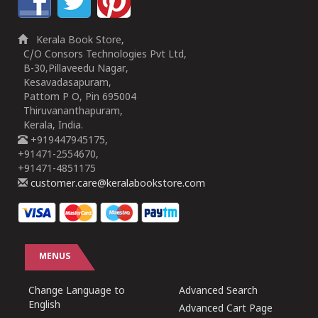
Kerala Book Store,
C/O Consors Technologies Pvt Ltd,
B-30,Pillaveedu Nagar,
Kesavadasapuram,
Pattom P O, Pin 695004
Thiruvananthapuram,
Kerala, India.
+919447945175,
+91471-2554670,
+91471-4851175
customer.care@keralabookstore.com
MENUS
Change Language to
Advanced Search
English
Advanced Cart Page