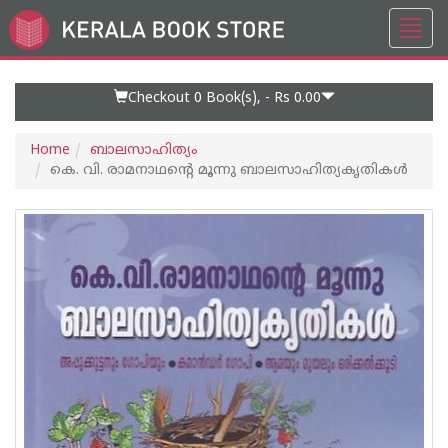
Toggl
Go
navig
to
Home
Page
Checkout 0
Book(s), -
Rs 0.00
Home
ബാലസാഹിത്യം
കെ. വി. രാമനാഥന്റെ മൂന്നു ബാലസാഹിത്യകൃതികൾ