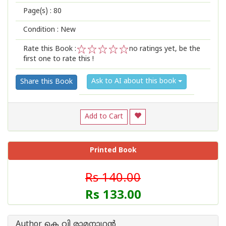
Page(s) :
80
Condition : New
Rate this Book :
no ratings yet, be the
first one to rate this !
1
2
3
4
5
Ask to AI about this book
Share this Book
Add to Cart
Printed Book
Rs 140.00
Rs 133.00
Author കെ വി രാമനാഥന്‍