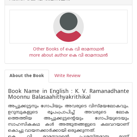
Other Books of കെ വി രാമനാഥന്‍
more about author കെ വി രാമനാഥന്‍
About the Book
Write Review
Book Name in English : K. V. Ramanadhante
Moonnu Balasaahithyakrithikal
അപ്പുക്കുട്ടനും ഗോപിയും അവരുടെ വിസ്മയലോകവും.
ഉറുമ്പുകളുടെ രൂപംപ്രാപിച്ച് അവരുടെ ലോക
ത്തെത്തിയ അപ്പുക്കുട്ടന്റെയും ഗോപിയുടെയും
സാഹസികകഥ കൾ അത്ഭുതങ്ങളുടെ കലവറയാണ്
കൊച്ചു വായനക്കാർക്കായി ഒരുക്കുന്നത്.
കെ. വി. രാമനാഥൻ്റെ പ്രശസ്‌തമായ മൂന്ന്