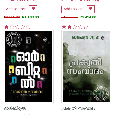
Current Books Thrissur
NBS (National Book Stall)
Add to Cart
Add to Cart
Rs 115.00
Rs 109.00
Rs 520.00
Rs 494.00
1
2
3
4
5
1
2
3
4
5
ഓർബിറ്റൽ
പ്രകൃതി സംവാദം