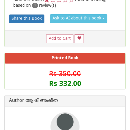
based on
review(s)
1
2
3
4
5
1
Ask to AI about this book
Share this Book
Add to Cart
Printed Book
Rs 350.00
Rs 332.00
Author ആഷ് അഷിത