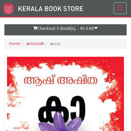
Toggl
Go
navig
to
Home
Page
Checkout 0
Book(s), -
Rs 0.00
Home
നോവല്‍
കാവ