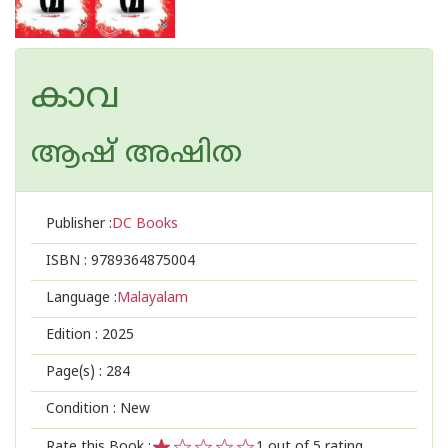
കാവ
ആഷ് അഷിത
Publisher :
DC Books
ISBN :
9789364875004
Language :
Malayalam
Edition :
2025
Page(s) :
284
Condition : New
Rate this Book :
1
out of 5 rating,