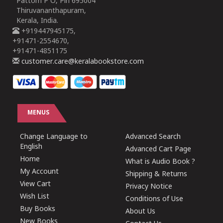
Pattom P O, Pin 695004
Thiruvananthapuram,
Kerala, India.
+919447945175,
+91471-2554670,
+91471-4851175
customer.care@keralabookstore.com
MENUS
Change Language to
Advanced Search
English
Advanced Cart Page
Home
What is Audio Book ?
My Account
Shipping & Returns
View Cart
Privacy Notice
Wish List
Conditions of Use
Buy Books
About Us
New Books