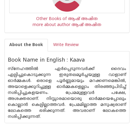
Other Books of ആഷ് അഷിത
more about author ആഷ് അഷിത
About the Book
Write Review
Book Name in English : Kaava
സ്നേഹത്തിൽ ഏർപ്പെടുന്നവർക്ക് ദൈവം
ഏല്പിച്ചുകൊടുക്കുന്ന ഇരുതലമൂർച്ചയുള്ള വാളാണ്
ഓർമ്മകൾ. ഒരാളെ പൂർണ്ണമായും മറക്കണമെങ്കിൽ,
അയാളെക്കുറിച്ചുള്ള ഓർമ്മകളെല്ലാം തിരഞ്ഞുപിടിച്ച്
നശിപ്പിച്ചുകളയണം. പ്രേമമുള്ളവർ പക്ഷേ,
അശക്തരാണ്. നിസ്സാരമായൊരു ഓർമ്മയെപ്പോലും
കൊല്ലാൻ കെല്പില്ലാത്തവർ. പ്രേമമില്ലാത്ത മനുഷ്യരാണ്
ലോകത്തെ ഭരിക്കുന്നത്. അവരാണ് ലോകത്തെ
നശിപ്പിക്കുന്നത്.