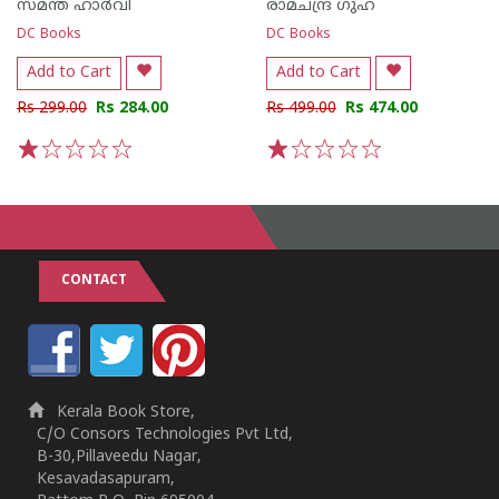
സമന്ത ഹാർവി
രാമചന്ദ്ര ഗുഹ
DC Books
DC Books
Add to Cart
Add to Cart
Rs 299.00
Rs 284.00
Rs 499.00
Rs 474.00
1
2
3
4
5
1
2
3
4
5
CONTACT
Kerala Book Store,
C/O Consors Technologies Pvt Ltd,
B-30,Pillaveedu Nagar,
Kesavadasapuram,