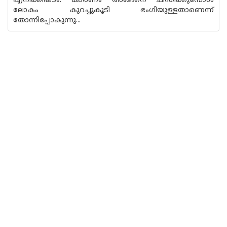
എനിക്കിഷ്ടം. കാരണം അങ്ങനെ ചിന്തിക്കുമ്പോൾ
ലോകം കുറച്ചുകൂടി ഭംഗിയുള്ളതാണെന്ന്
തോന്നിപ്പോകുന്നു...