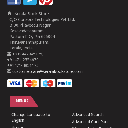
Kerala Book Store,
C/O Consors Technologies Pvt Ltd,
B-30,Pillaveedu Nagar,
Kesavadasapuram,
Pattom P O, Pin 695004
Thiruvananthapuram,
Kerala, India.
+919447945175,
+91471-2554670,
+91471-4851175
customer.care@keralabookstore.com
MENUS
Change Language to
Advanced Search
English
Advanced Cart Page
Home