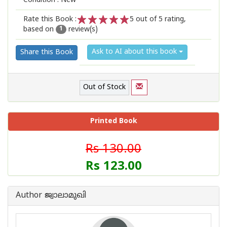
Condition : New
Rate this Book :
5
out of 5 rating,
based on
review(s)
1
2
3
4
5
1
Ask to AI about this book
Share this Book
Out of Stock
Printed Book
Rs 130.00
Rs 123.00
Author ജ്വാലാമുഖി