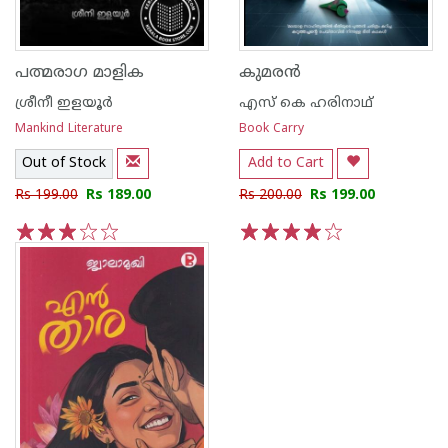
പത്മരാഗ മാളിക
കുമരൻ
ശ്രീനീ ഇളയൂർ
എസ് കെ ഹരിനാഥ്
Mankind Literature
Book Carry
Out of Stock
Add to Cart
Rs 199.00
Rs 189.00
Rs 200.00
Rs 199.00
1
2
3
4
5
1
2
3
4
5