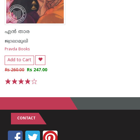
എൻ താര
ജ്വാലാമുഖി
Pravda Books
Add to Cart
Rs 260.00
Rs 247.00
1
2
3
4
5
CONTACT