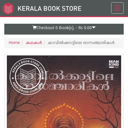
Toggl
Go
navig
to
Home
Page
Checkout 0
Book(s), -
Rs 0.00
Home
കഥകള്‍
കാവിൽക്കാട്ടിലെ രാസഞ്ചാരികൾ