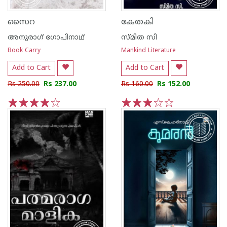
സൈറ
കേതകി
അനുരാഗ് ഗോപിനാഥ്
സ്മിത സി
Book Carry
Mankind Literature
Add to Cart
Add to Cart
Rs 250.00
Rs 237.00
Rs 160.00
Rs 152.00
1
2
3
4
5
1
2
3
4
5