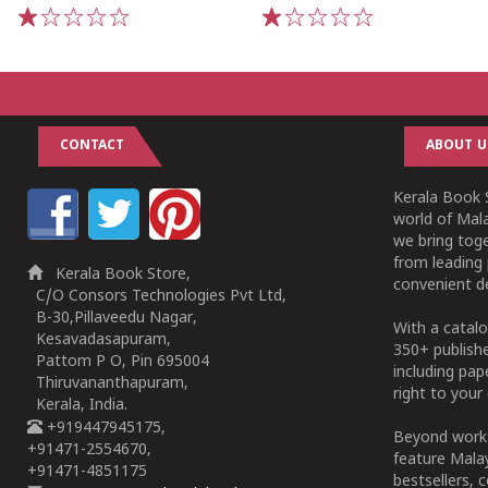
1
2
3
4
5
1
2
3
4
5
CONTACT
ABOUT U
Kerala Book S
world of Mala
we bring tog
from leading 
Kerala Book Store,
convenient de
C/O Consors Technologies Pvt Ltd,
B-30,Pillaveedu Nagar,
With a catalo
Kesavadasapuram,
350+ publish
Pattom P O, Pin 695004
including pa
Thiruvananthapuram,
right to your 
Kerala, India.
+919447945175,
Beyond works
+91471-2554670,
feature Malay
+91471-4851175
bestsellers, 