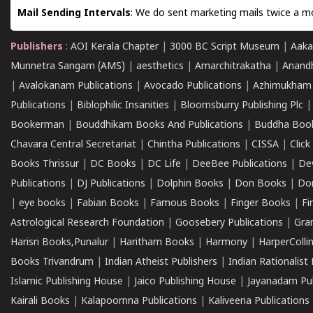
Mail Sending Intervals
: We do sent marketing mails twice a mo
Publishers
:
AOI Kerala Chapter
|
3000 BC Script Museum
|
Aaka
Munnetra Sangam (AMS)
|
aesthetics
|
Amarchitrakatha
|
Anand
|
Avalokanam Publications
|
Avocado Publications
|
Azhimukham
Publications
|
Biblophilic Insanities
|
Bloomsburry Publishing Plc
Bookerman
|
Bouddhikam Books And Publications
|
Buddha Boo
Chavara Central Secretariat
|
Chintha Publications
|
CISSA
|
Clic
Books Thrissur
|
DC Books
|
DC Life
|
DeeBee Publications
|
De
Publications
|
DJ Publications
|
Dolphin Books
|
Don Books
|
Don
|
eye books
|
Fabian Books
|
Famous Books
|
Finger Books
|
Fi
Astrological Research Foundation
|
Goosebery Publications
|
Gra
Harisri Books,Punalur
|
Haritham Books
|
Harmony
|
HarperCollin
Books Trivandrum
|
Indian Atheist Publishers
|
Indian Rationalist 
Islamic Publishing House
|
Jaico Publishing House
|
Jayanadam Pub
Kairali Books
|
Kalapoornna Publications
|
Kaliveena Publications