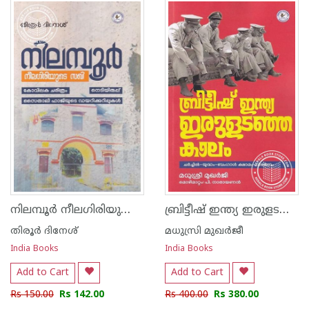
1
2
3
4
5
1
2
3
4
5
നിലമ്പൂർ നീലഗിരിയുടെ സഖി
ബ്രിട്ടീഷ് ഇന്ത്യ ഇരുളടഞ്ഞ കാലം
തിരൂർ ദിനേശ്
മധുസ്രി മുഖർജീ
India Books
India Books
Add to Cart
Add to Cart
Rs 150.00
Rs 142.00
Rs 400.00
Rs 380.00