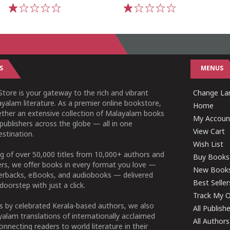
1
2
3
4
5
1
2
3
4
5
S
MENUS
tore is your gateway to the rich and vibrant
Change Lan
yalam literature. As a premier online bookstore,
Home
ether an extensive collection of Malayalam books
My Accoun
publishers across the globe — all in one
View Cart
stination.
Wish List
g of over 50,000 titles from 10,000+ authors and
Buy Books
ers, we offer books in every format you love —
New Book
perbacks, eBooks, and audiobooks — delivered
Best Seller
doorstep with just a click.
Track My O
 by celebrated Kerala-based authors, we also
All Publish
alam translations of internationally acclaimed
All Authors
connecting readers to world literature in their