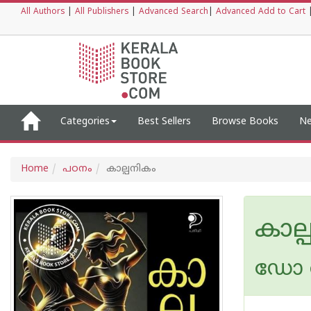
All Authors
|
All Publishers
|
Advanced Search
|
Advanced Add to Cart
Categories
Best Sellers
Browse Books
Ne
Home
പഠനം
കാല്പനികം
കാല്
ഡോ 