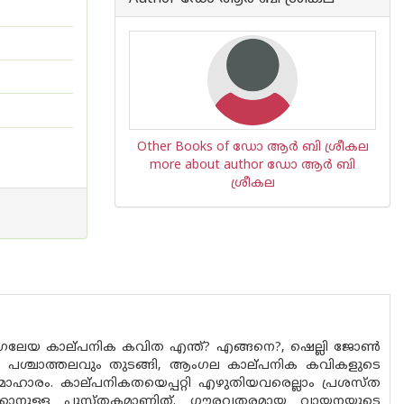
Other Books of ഡോ ആർ ബി ശ്രീകല
more about author ഡോ ആർ ബി
ശ്രീകല
. ആംഗലേയ കാല്‌പനിക കവിത എന്ത്? എങ്ങനെ?, ഷെല്ലി ജോൺ
യ പശ്ചാത്തലവും തുടങ്ങി, ആംഗല കാല്‌പനിക കവികളുടെ
ാഹാരം. കാല്‌പനികതയെപ്പറ്റി എഴുതിയവരെല്ലാം പ്രശസ്‌ത
ുവക്കാനുള്ള പുസ്‌തകമാണിത്. ഗൗരവതരമായ വായനയുടെ