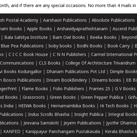
nth, and if there are any special occasions. No more than 4 mails in 
sh Postal Academy
|
Aarshasri Publications
|
Absolute Publications
ham Books
|
Apple Books
|
Arshavidyaprathishtanam
|
Ascend Publ
|
Bala Sahitya Institute
|
Barn Owl Books
|
Beeka Books
|
Beyond
|
Blue Pea Publications
|
boby books
|
Bodhi Books
|
Book Carry
|
B
ks
|
C I C C Book House
|
C N N Publishers
|
Carmel International P
k Communications
|
CLS Books
|
College Of Architecture Trivandrum
vi Books Kodungallor
|
Dhanam Publications Pvt Ltd
|
Dimple Book
 Bosco Publications
|
Dream BookBindery
|
Dreams books
|
EB B
ngerPrint
|
Flame Books
|
Folio Publishers
|
Frames 25
|
G V Books
nd Books
|
Grassroots
|
Green Books
|
Green Pepper Publica
|
Grih
s India
|
HEIWA Books
|
Hemamambika Books
|
Hi Tech Books
|
H
Publications
|
Indus Scrolls Bhasha
|
Insight Publica
|
Integral Book
lications
|
Jeevana Samskriti
|
Jeyem Publications
|
Jyothir Dharma
|
KANFED
|
Kanippayur Panchangam Pustakasala
|
Kerala Bhasha I