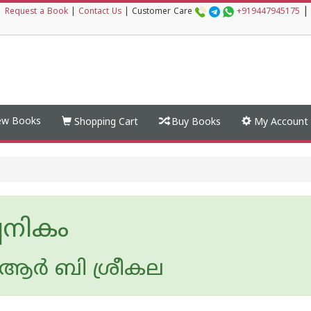
|
|
Request a Book
|
Contact Us
|
Customer Care
+919447945175
w Books
Shopping Cart
Buy Books
My Account
പനികം
ആർ ബി ശ്രീകല