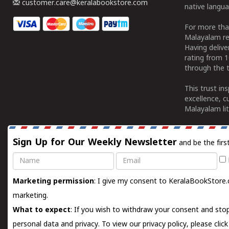
customer.care@keralabookstore.com
native langua
For more tha
Malayalam re
Having deliv
rating from 
through the t
This trust in
excellence, c
Malayalam lit
Sign Up for Our Weekly Newsletter
and be the firs
Name
Email
Marketing permission
: I give my consent to KeralaBookStore.
marketing.
What to expect
: If you wish to withdraw your consent and stop
personal data and privacy. To view our privacy policy, please
clic