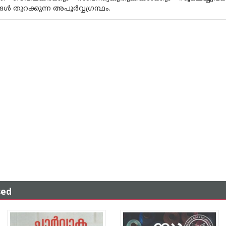
 തുറക്കുന്ന അപൂർവ്വഗ്രന്ഥം.
sed