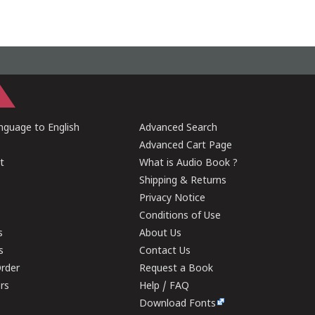
guage to English
Advanced Search
Advanced Cart Page
t
What is Audio Book ?
Shipping & Returns
Privacy Notice
Conditions of Use
s
About Us
s
Contact Us
rder
Request a Book
ers
Help / FAQ
Download Fonts