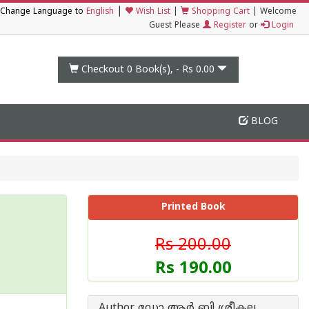
|
Change Language to
English
Wish List
|
Shopping Cart
|
Welcome
Guest Please
Register
or
Login
Checkout 0
Book(s), -
Rs 0.00
BLOG
Printed Book
Rs 200.00
Rs 190.00
Author ഡോ ആർ ബി ശ്രീകല