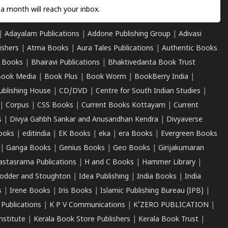
a month will reach your inbox.
|
Adayalam Publications
|
Addone Publishing Group
|
Adivasi
ishers
|
Atma Books
|
Aura Tales Publications
|
Authentic Books
 Books
|
Bhairavi Publications
|
Bhaktivedanta Book Trust
ook Media
|
Book Plus
|
Book Worm
|
BookBerry India
|
ublishing House
|
CD/DVD
|
Centre for South Indian Studies
|
|
Corpus
|
CSS Books
|
Current Books Kottayam
|
Current
s
|
Divya Gahbh Sankar and Anusandhan Kendra
|
Divyaverse
ooks
|
editindia
|
EK Books
|
eka
|
era Books
|
Evergreen Books
|
Ganga Books
|
Genius Books
|
Geo Books
|
Girijakumaran
astasrama Publications
|
H and C Books
|
Hammer Library
|
odder and Stoughton
|
Idea Publishing
|
India Books
|
India
s
|
Irene Books
|
Iris Books
|
Islamic Publishing Bureau (IPB)
|
 Publications
|
K P V Communications
|
K'ZERO PUBLICATION
|
nstitute
|
Kerala Book Store Publishers
|
Kerala Book Trust
|