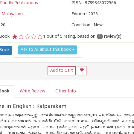
Paridhi Publications
ISBN :
9789348072566
:
Malayalam
Edition :
2025
120
Condition : New
Book :
1
out of 5 rating, based on
review(s)
1
1
2
3
4
5
Ask to AI about this book
 Book
Add to Cart
Book
Write Review
Other Info
 in English : Kalpanikam
ഭാവുകത്വത്തെപ്പറ്റി അറിയേണ്ടതെല്ലാമടങ്ങുന്ന പുസ്‌തകം
 ലോർഡ് ബൈറൻ കോൾറിഡ്‌ജ്, ടെന്നിസനും വിക്ടോറിയൻ കാവ്
ലയാളത്തിൽ എന്ന പഠനം ഉൾപ്പെടെ എട്ട് പ്രബന്ധങ്ങളുടെ സമ
മാർ. ഗവേഷകർക്കും സാഹിത്യകുതുകികൾക്കും സൂക്ഷിച്ച