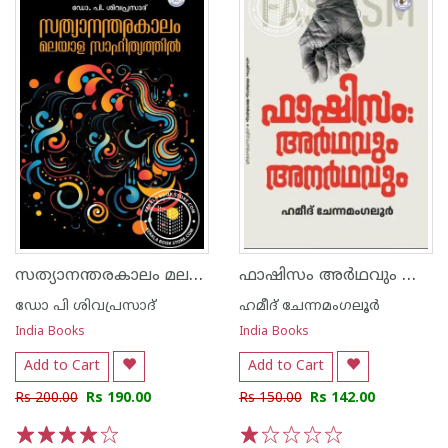
സത്യാനന്തരകാലം മലയാള സാഹിത്യത്തിൽ
ഫാഷിസം അർഥവും അനർഥവും
ഡോ പി ശിവപ്രസാദ്
ഹമീദ് ചേന്നമംഗലൂര്‍
India Books
India Books
Add to Cart
Add to Cart
Rs 200.00
Rs 190.00
Rs 150.00
Rs 142.00