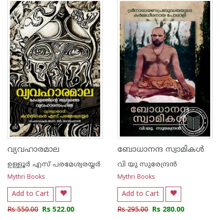
1
2
3
4
5
1
2
3
4
5
വ്യവഹാരമാല
ബോധാനന്ദ സ്വാമികൾ
ഉള്ളൂര്‍ എസ് പരമേശ്വരയ്യര്‍
വി യു സുരേന്ദ്രന്‍
Mythri Books
Mythri Books
Add to Cart
Add to Cart
Rs 550.00
Rs 522.00
Rs 295.00
Rs 280.00