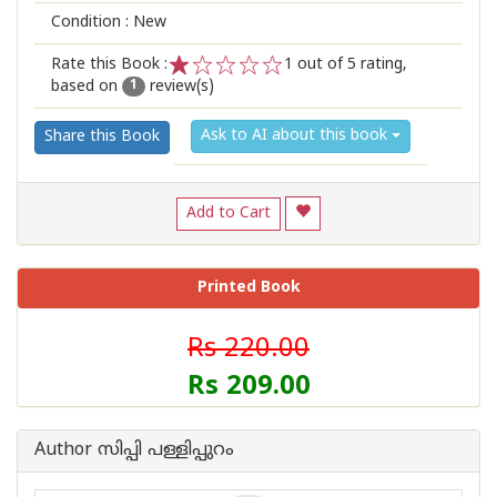
Condition : New
Rate this Book :
1
out of 5 rating,
based on
review(s)
1
2
3
4
5
1
Ask to AI about this book
Share this Book
Add to Cart
Printed Book
Rs 220.00
Rs 209.00
Author സിപ്പി പള്ളിപ്പുറം