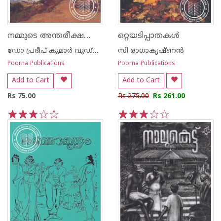
നമ്മുടെ അന്തരീക്ഷവും കാലാവസ്ഥാ ഘടകങ്ങ‌ളും
ഒറ്റയടിപ്പാതകള്‍
ഡോ പ്രദീപ് കുമാര്‍ വുഡ്നില്‍
സി രാധാകൃഷ്ണന്‍
Poorna Publications
Poorna Publications
Add to Cart
Add to Cart
Rs 75.00
Rs 275.00
Rs 261.00
1
2
3
4
5
1
2
3
4
5