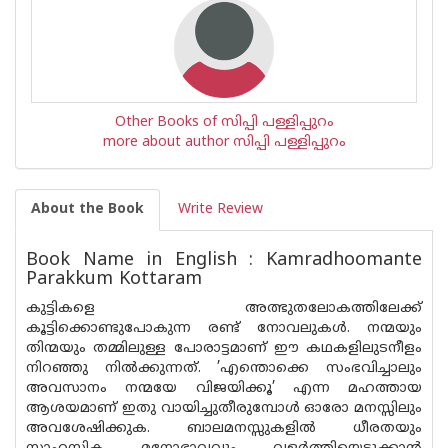
Other Books of സിപ്പി പള്ളിപ്പുറം
more about author സിപ്പി പള്ളിപ്പുറം
About the Book
Write Review
Book Name in English : Kamradhoomante
Parakkum Kottaram
കുട്ടികളെ അത്ഭുതലോകത്തിലേക്ക്
കൂട്ടിക്കൊണ്ടുപോകുന്ന രണ്ട് നോവലുകള്‍. നന്മയും
തിന്മയും തമ്മിലുള്ള പോരാട്ടമാണ് ഈ കഥകളിലുടനീളം
നിറഞ്ഞു നില്‍ക്കുന്നത്. ’എന്തൊക്കെ സംഭവിച്ചാലും
അവസാനം നന്മയേ വിജയിക്കൂ’ എന്ന മഹത്തായ
ആശയമാണ് ഇതു വായിച്ചുതീരുമ്പോള്‍ ഓരോ മനസ്സിലും
അവശേഷിക്കുക. ബാലമനസ്സുകളില്‍ ധീരതയും