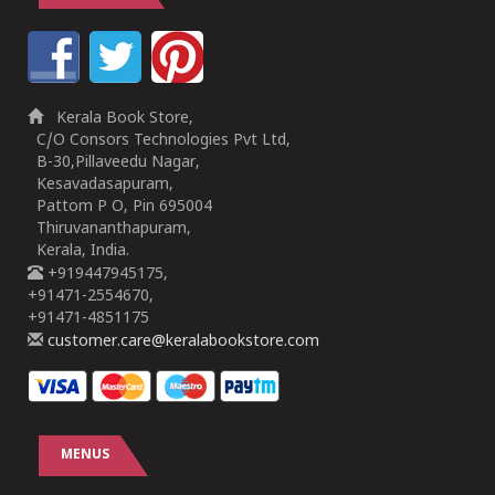
Kerala Book Store,
C/O Consors Technologies Pvt Ltd,
B-30,Pillaveedu Nagar,
Kesavadasapuram,
Pattom P O, Pin 695004
Thiruvananthapuram,
Kerala, India.
+919447945175,
+91471-2554670,
+91471-4851175
customer.care@keralabookstore.com
MENUS