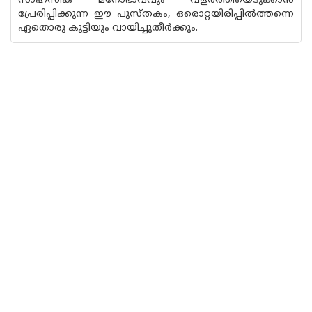
സാഹസിക മനോഭാവവും വളര്‍ത്തിയെടുക്കാന്‍
പ്രേരിപ്പിക്കുന്ന ഈ പുസ്തകം, ഒരൊറ്റയിരിപ്പില്‍ത്തന്നെ
ഏതൊരു കുട്ടിയും വായിച്ചുതീര്‍ക്കും.