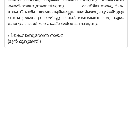
അദ്ദേഹത്തിന്റെ തൂലിക ശക്തമായിരുന്നു. പരിഹാസം
കത്തിക്കയറുന്നതായിരുന്നു. രാഷ്ടീയ-സാമൂഹിക-
സാംസ്കാരിക മേഖലകളിലെല്ലാം അടിഞ്ഞു കൂടിയിട്ടുള്ള
വൈകൃതങ്ങളെ അടിച്ചു തകർക്കണമെന്ന ഒരു ജ്വരം
പോലും ഞാൻ ഈ പംക്‌തിയിൽ കണ്ടിരുന്നു.
പി.കെ.വാസുദേവൻ നായർ
(മുൻ മുഖ്യമന്ത്രി)