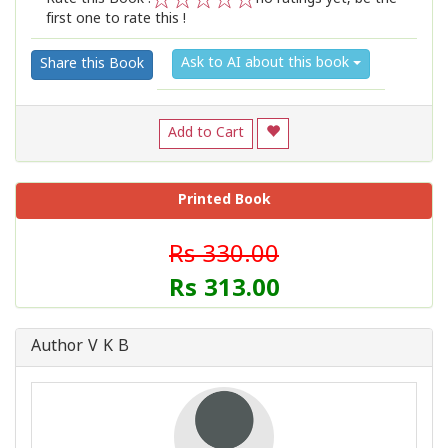
first one to rate this !
1
2
3
4
5
Ask to AI about this book
Share this Book
Add to Cart
Printed Book
Rs 330.00
Rs 313.00
Author V K B