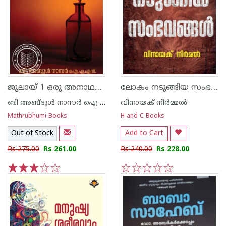
ജൂലായ് 1 ഒരു അനാഥബാല്യത്തിന്റെ ആത്മഗതം
ലോകം നടുങ്ങിയ സംഭവങ്ങൾ
ബി അബ്ദുള്‍ നാസര്‍ ഐ എ എസ്
വിനായക് നിര്‍മ്മല്‍
Mathrubhumi Books
H and C Books
Out of Stock
Add to Cart
Rs 275.00
Rs 261.00
Rs 240.00
Rs 228.00
1
2
3
4
5
1
2
3
4
5