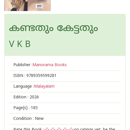
കണ്ടതും കേട്ടതും
V K B
Publisher :
Manorama Books
ISBN :
9789359599281
Language :
Malayalam
Edition :
2026
Page(s) :
185
Condition : New
Rate this Book :
no ratings yet, be the