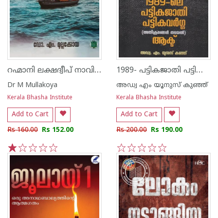
റഹ്മാനി ലക്ഷദ്വീപ് നാവികശാസ്ത്രം
1989- പട്ടികജാതി പട്ടികവർഗ്ഗ -അതിക്രമങ്ങൾ തടയൽ- ആക്ട്
Dr M Mullakoya
അഡ്വ എം യൂനുസ് കുഞ്ഞ്
Kerala Bhasha Institute
Kerala Bhasha Institute
Add to Cart
Add to Cart
Rs 160.00
Rs 152.00
Rs 200.00
Rs 190.00
1
2
3
4
5
1
2
3
4
5