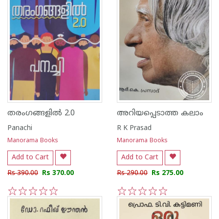
തരംഗങ്ങളിൽ 2.0
അറിയപ്പെടാത്ത കലാം
Panachi
R K Prasad
Manorama Books
Manorama Books
Add to Cart
Add to Cart
Rs 390.00
Rs 370.00
Rs 290.00
Rs 275.00
1
2
3
4
5
1
2
3
4
5