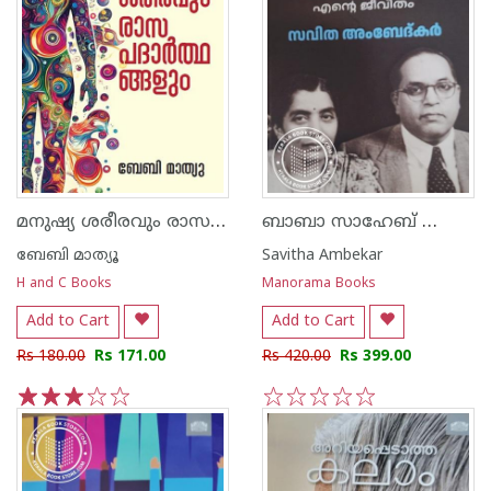
മനുഷ്യ ശരീരവും രാസ പദാർത്ഥങ്ങളും
ബാബാ സാഹേബ് ഡോ. അബേദ്കർക്കൊപ്പം എൻ്റെ ജീവിതം
ബേബി മാത്യൂ
Savitha Ambekar
H and C Books
Manorama Books
Add to Cart
Add to Cart
Rs 180.00
Rs 171.00
Rs 420.00
Rs 399.00
1
2
3
4
5
1
2
3
4
5