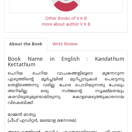
Other Books of V K B
more about author V K B
About the Book
Write Review
Book Name in English : Kandathum
Kettathum
ചെറിയ ചെറിയ വാചകങ്ങളിലൂടെ മുന്നേറുന്ന
എഴുത്തിന്റെ മൂർച്ചയിൽ മുറിപ്പാടുകൾ പെട്ടെന്നു
തെളിഞ്ഞെന്നു വരില്ല. ചോര പൊടിയുന്നതു പോലും
അറിയില്ല. ഒരു സർജന്റെ സൂക്ഷ്മ‌തയും
കരവിരുതുമുണ്ടായിരുന്നു കോളമെഴുത്തുകാരനായ
വികെബിക്ക്.
മാമ്മൻ മാത്യു
(ചീഫ് എഡിറ്റർ, മലയാള മനോരമ)