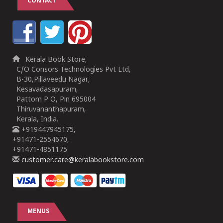
CONTACT
Kerala Book Store,
C/O Consors Technologies Pvt Ltd,
B-30,Pillaveedu Nagar,
Kesavadasapuram,
Pattom P O, Pin 695004
Thiruvananthapuram,
Kerala, India.
+919447945175,
+91471-2554670,
+91471-4851175
customer.care@keralabookstore.com
MENUS