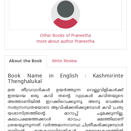
Other Books of Praneetha
more about author Praneetha
About the Book
Write Review
Book Name in English : Kashmirinte
Thenghalukal
മത തീവ്രവാദികൾ ഉയർത്തുന്ന വെല്ലുവിളികൾക്ക്
ഇരയായ ഒരു കവി തന്റെ വ്യഥകൾ കവിതയുടെ
അത്താണിയിൽ ഇറക്കിവെക്കുന്നു. അനു ഭവങ്ങൾ
സത്യസന്ധതയോടെ ആവിഷ്ക്കരിക്കുമ്പോൾ കവി പ്രത്യ
യശാസ്ത്രത്തിന്റെ മാറാപ്പ് ചുമക്കുന്നില്ല.
കലാപക്ഷത്തേക്കാൾ ഭാവപ ക്ഷത്തിലാണ്
ശ്രദ്ധയൂന്നുന്നത്. വർത്തമാനാവസ്ഥ ചിത്രീകരിക്കുമ്പോൾ