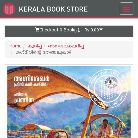
Toggl
Go
navig
to
Home
Page
Checkout 0
Book(s), -
Rs 0.00
Home
കുറിപ്പ്‌
അനുഭവക്കുറിപ്പ്‌
കശ്മ‌ീരിൻ്റെ തേങ്ങലുകൾ