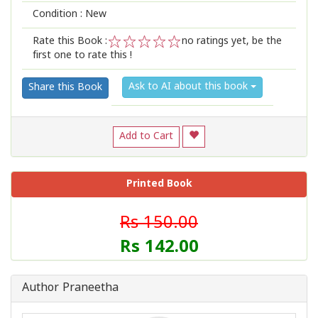
Condition : New
Rate this Book :
no ratings yet, be the
first one to rate this !
1
2
3
4
5
Ask to AI about this book
Share this Book
Add to Cart
Printed Book
Rs 150.00
Rs 142.00
Author Praneetha