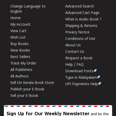
Change Language to
Advanced Search
English
Advanced Cart Page
Home
What is Audio Book ?
My Account
Shipping & Returns
View Cart
Privacy Notice
Wish List
Conditions of Use
Buy Books
About Us
New Books
Contact Us
Best Sellers
Request a Book
Track My Order
Help / FAQ
All Publishers
Download Fonts
All Authors
Type in Malayalam
Sell On Kerala Book Store
UPI Payments Help
Publish your E-Book
Sell your E-Book
Sign Up for Our Weekly Newsletter
and be the