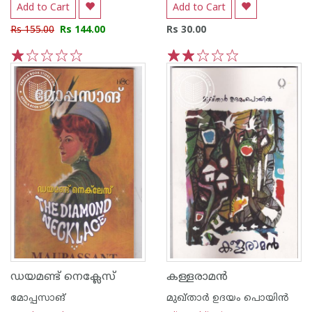
Add to Cart
Add to Cart
Rs 155.00
Rs 144.00
Rs 30.00
1
2
3
4
5
1
2
3
4
5
ഡയമണ്ട് നെക്ലേസ്
കള്ളരാമന്‍
മോപ്പസാങ്
മുഖ്താര്‍ ഉദയം പൊയിന്‍