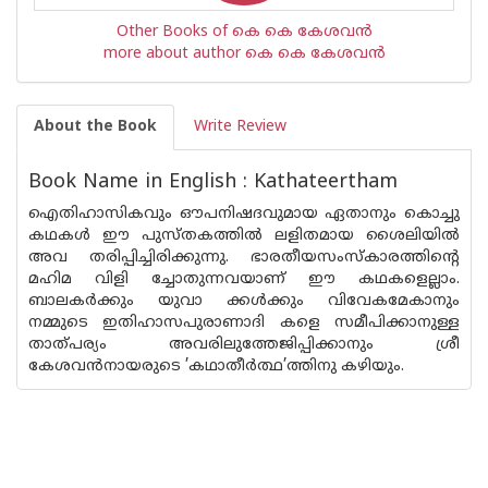
Other Books of കെ കെ കേശവന്‍
more about author കെ കെ കേശവന്‍
About the Book
Write Review
Book Name in English : Kathateertham
ഐതിഹാസികവും ഔപനിഷദവുമായ ഏതാനും കൊച്ചു
കഥകൾ ഈ പുസ്‌തകത്തിൽ ലളിതമായ ശൈലിയിൽ
അവ തരിപ്പിച്ചിരിക്കുന്നു. ഭാരതീയസംസ്‌കാരത്തിൻ്റെ
മഹിമ വിളി ച്ചോതുന്നവയാണ് ഈ കഥകളെല്ലാം.
ബാലകർക്കും യുവാ ക്കൾക്കും വിവേകമേകാനും
നമ്മുടെ ഇതിഹാസപുരാണാദി കളെ സമീപിക്കാനുള്ള
താത്‌പര്യം അവരിലുത്തേജിപ്പിക്കാനും ശ്രീ
കേശവൻനായരുടെ ’കഥാതീർത്ഥ’ത്തിനു കഴിയും.