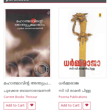
മഹാത്മാവിന്റ അന്ത്യപ്രലോഭനം
ധര്‍മ്മരാജ
പുഴക്കര ബാലനാരായണന്‍
സി വി രാമ‌ന്‍ പിള്ള
Current Books Thrissur
Poorna Publications
Add to Cart
Add to Cart