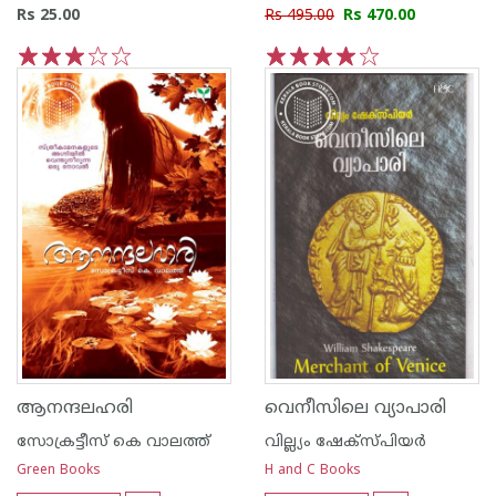
Rs 25.00
Rs 495.00
Rs 470.00
1
2
3
4
5
1
2
3
4
5
ആനന്ദലഹരി
വെനീസിലെ വ്യാപാരി
സോക്രട്ടീസ് കെ വാലത്ത്
വില്ല്യം ഷേക്‍സ്പിയര്‍
Green Books
H and C Books