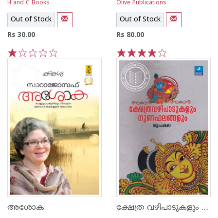
H and C Books
Olive Publications
Out of Stock
Out of Stock
Rs 30.00
Rs 80.00
1
2
3
4
5
1
2
3
4
5
ക്ഷേത്ര വഴിപാടുകളും ഗുണഫലങ്ങളും
അശോക