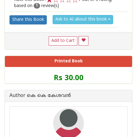
based on
review(s)
1
2
3
4
5
1
Ask to AI about this book
Share this Book
Add to Cart
Printed Book
Price
Rs 30.00
of
this
Book
Author കെ കെ കേശവന്‍
is