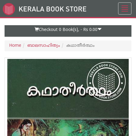
Toggl
Go
navig
to
Home
Page
Checkout 0
Book(s), -
Rs 0.00
Home
ബാലസാഹിത്യം
കഥാതീർത്ഥം