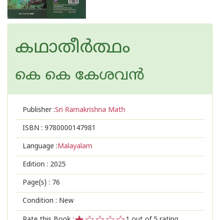
കഥാതീർത്ഥം
കെ കെ കേശവന്‍
Publisher :
Sri Ramakrishna Math
ISBN :
9780000147981
Language :
Malayalam
Edition :
2025
Page(s) :
76
Condition : New
Rate this Book :
1
out of 5 rating,