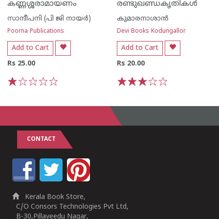
കണ്ണശ്ശരാമായണം
രണ്ടുഖണ്ഡകൃതികള്‍
സാന്ദീപനി (പി ജി നായര്‍)
കുമാരനാശാന്‍
Poorna Publications
Devi Books Kodungallor
Add to Cart
Add to Cart
Rs 25.00
Rs 20.00
1
2
3
4
5
1
2
3
4
5
CONTACT
Kerala Book Store,
C/O Consors Technologies Pvt Ltd,
B-30,Pillaveedu Nagar,