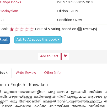
Ganga Books
ISBN :
9780000157010
:
Malayalam
Edition :
2025
222
Condition : New
Book :
1
out of 5 rating, based on
review(s)
1
1
2
3
4
5
Ask to AI about this book
 Book
Add to Cart
Book
Write Review
Other Info
 in English : Kavyakeli
ൽ യുവജനോത്സവങ്ങളിലെ ഒരു മത്സര ഇനമായി ത്തീർന്ന
ത്തിലെഴുതിയിട്ടുള്ള കവിതകളിൽ നിന്ന് പൂർണ്ണമായ ആശയം 
ൊല്ലുന്ന ഒരു രീതിയാണിതി നുള്ളത്.ദ്രാവിഡവൃത്തത്തിലുള്ള
, ഒരാൾ ചൊല്ലുന്ന കവിതാ ഭാഗത്തിലെ അഞ്ചാം വരിയിലെ ആ