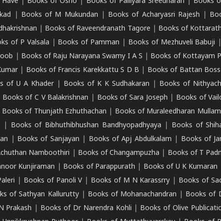
 Have
|
Books of Osho
|
Books of Palliyara Sreedharan
|
Books o
kad
|
Books of M Mukundan
|
Books of Acharyasri Rajesh
|
Boo
adhakrishnan
|
Books of Raveendranath Tagore
|
Books of Kottarath
ks of P Valsala
|
Books of Pamman
|
Books of Mezhuveli Babuji
roob
|
Books of Raju Narayana Swamy I A S
|
Books of Kottayam 
Kumar
|
Books of Francis Karekkattu S D B
|
Books of Battan Boss
s of U A Khader
|
Books of K K Sudhakaran
|
Books of Nithyach
|
Books of C V Balakrishnan
|
Books of Sara Joseph
|
Books of Vail
|
Books of Thunjath Ezhuthachan
|
Books of Muraleedharan Mulla
e
|
Books of Bibhuthibhushan Bandhyopadhyaya
|
Books of Shih
dan
|
Books of Sanjayan
|
Books of Apj Abdulkalam
|
Books of J
Achuthan Namboothiri
|
Books of Changampuzha
|
Books of T Pa
nnoor Kunjiraman
|
Books of Parappurath
|
Books of U K Kumaran
aleri
|
Books of Panoli V
|
Books of M N Karassrry
|
Books of Sa
ks of Sathyan Kallurutty
|
Books of Mohanachandran
|
Books of 
N Prakash
|
Books of Dr Narendra Kohli
|
Books of Olive Publicati