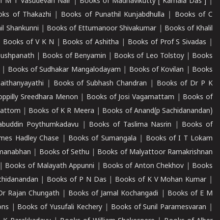
f M T Vasudevan Nair
|
Books of Madhavikutty [ Kamala Das ]
|
ks of Thakazhi
|
Books of Punathil Kunjabdhulla
|
Books of C
il Shankunni
|
Books of Ettumanoor Shivakumar
|
Books of Khalil
|
Books of V K N
|
Books of Ashitha
|
Books of Prof S Sivadas
|
Pushpanath
|
Books of Benyamin
|
Books of Leo Tolstoy
|
Books
|
Books of Sudhakar Mangalodayam
|
Books of Kovilan
|
Books
aithanyayathi
|
Books of Subhash Chandran
|
Books of Dr P K
oppilly Sreedhara Menon
|
Books of Josi Vagamattam
|
Books of
mattom
|
Books of K R Meera
|
Books of Anand(p Sachidanandan)
abuddin Poythumkadavu
|
Books of Taslima Nasrin
|
Books of
ames Hadley Chase
|
Books of Sumangala
|
Books of I T Lokam
dmanabhan
|
Books of Sethu
|
Books of Malyattoor Ramakrishnan
|
Books of Malayath Appunni
|
Books of Anton Chekhov
|
Books
chidanandan
|
Books of P N Das
|
Books of K V Mohan Kumar
|
Dr Rajan Chungath
|
Books of Jamal Kochangadi
|
Books of E M
ons
|
Books of Yusufali Kechery
|
Books of Sunil Paramesvaran
|