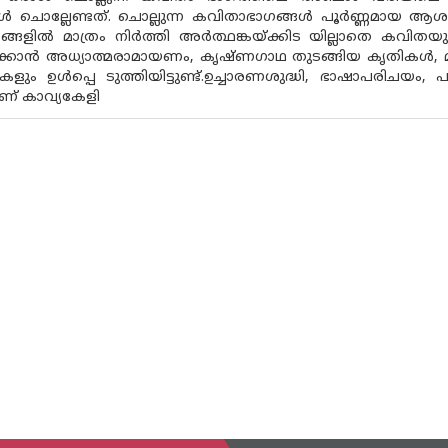
 ചൊല്ലേണ്ടത്. ചൊല്ലുന്ന കവിതാഭാഗങ്ങൾ പൂർണ്ണമായ ആശ
ടങ്ങളിൽ മാത്രം നിർത്തി അർത്ഥങ്കയ്ക്കിട യില്ലാതെ കവി
ക്കാൻ അധ്യാത്മരാമായണം, കൃഷ്‌ണഗാഥ തുടങ്ങിയ കൃതികൾ, 
ും ഉൾപ്പെ ടുത്തിയിട്ടുണ്ട്.ഉച്ചാരണശുദ്ധി, ഭാഷാപരിചയം, പ
ാണ് കാവ്യകേളി