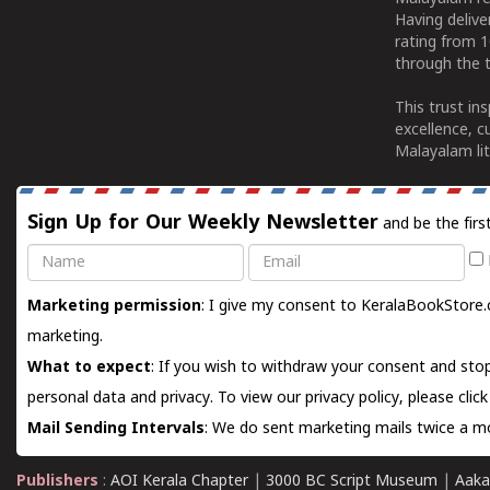
Having deliv
rating from 
through the t
This trust in
excellence, c
Malayalam lit
Sign Up for Our Weekly Newsletter
and be the firs
Name
Email
Marketing permission
: I give my consent to KeralaBookStore.
marketing.
What to expect
: If you wish to withdraw your consent and stop
personal data and privacy. To view our privacy policy, please
clic
Mail Sending Intervals
: We do sent marketing mails twice a mo
Publishers
:
AOI Kerala Chapter
|
3000 BC Script Museum
|
Aaka