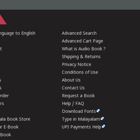
guage to English
Advanced Search
Advanced Cart Page
t
What is Audio Book ?
Shipping & Returns
Privacy Notice
Conditions of Use
s
About Us
s
Contact Us
rder
Request a Book
ers
Help / FAQ
Download Fonts
rala Book Store
Type in Malayalam
ur E-Book
UPI Payments Help
E-Book