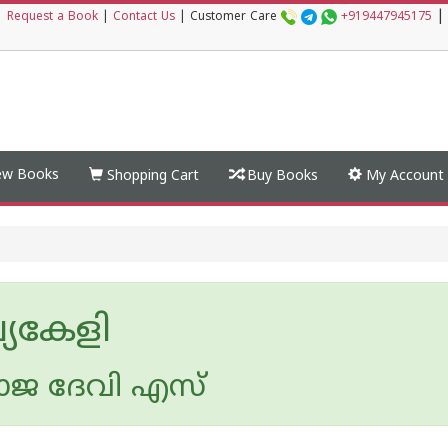
|
|
Request a Book
|
Contact Us
|
Customer Care
+919447945175
w Books
Shopping Cart
Buy Books
My Account
്യകേളി
ജ ദേവി എസ്