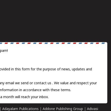
spam!
ovided in this form for the purpose of news, updates and
 any email we send or
contact us
. We value and respect your
information in accordance with these terms.
a month will reach your inbox.
|
Adayalam Publications
|
Addone Publishing Group
|
Adivasi