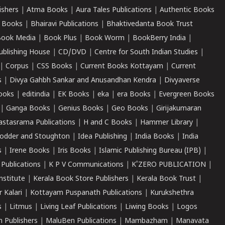
ishers
|
Atma Books
|
Aura Tales Publications
|
Authentic Books
 Books
|
Bhairavi Publications
|
Bhaktivedanta Book Trust
ook Media
|
Book Plus
|
Book Worm
|
BookBerry India
|
ublishing House
|
CD/DVD
|
Centre for South Indian Studies
|
|
Corpus
|
CSS Books
|
Current Books Kottayam
|
Current
s
|
Divya Gahbh Sankar and Anusandhan Kendra
|
Divyaverse
ooks
|
editindia
|
EK Books
|
eka
|
era Books
|
Evergreen Books
|
Ganga Books
|
Genius Books
|
Geo Books
|
Girijakumaran
astasrama Publications
|
H and C Books
|
Hammer Library
|
odder and Stoughton
|
Idea Publishing
|
India Books
|
India
s
|
Irene Books
|
Iris Books
|
Islamic Publishing Bureau (IPB)
|
 Publications
|
K P V Communications
|
K'ZERO PUBLICATION
|
nstitute
|
Kerala Book Store Publishers
|
Kerala Book Trust
|
r Kalari
|
Kottayam Puspanath Publications
|
Kurukshethra
s
|
Litmus
|
Living Leaf Publications
|
Liwing Books
|
Logos
 Publishers
|
MaluBen Publications
|
Mambazham
|
Manavata