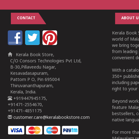
CONTACT
ABOUT U
Kerala Book S
world of Mala
we bring tog
from leading 
Kerala Book Store,
convenient de
C/O Consors Technologies Pvt Ltd,
B-30,Pillaveedu Nagar,
With a catalo
Kesavadasapuram,
350+ publish
Pattom P O, Pin 695004
including pa
Thiruvananthapuram,
right to your 
Kerala, India.
+919447945175,
Beyond works
+91471-2554670,
feature Malay
+91471-4851175
bestsellers, 
customer.care@keralabookstore.com
native langua
For more tha
Malayalam re