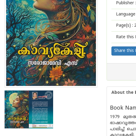
Publisher :
Language 
Page(s) :
Rate this 
Share this
About the 
Book Name
1979 മുത
ഭാഷാവൃത്ത
പാലിച്ച് ച
കാവ്യകേളി