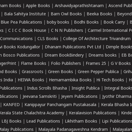
ham Books
|
Apple Books
|
Arshavidyaprathishtanam
|
Ascend Publ
|
Bala Sahitya Institute
|
Barn Owl Books
|
Beeka Books
|
Beyond
|
Blue Pea Publications
|
boby books
|
Bodhi Books
|
Book Carry
|
B
ks
|
C I C C Book House
|
C N N Publishers
|
Carmel International P
k Communications
|
CLS Books
|
College Of Architecture Trivandrum
vi Books Kodungallor
|
Dhanam Publications Pvt Ltd
|
Dimple Book
 Bosco Publications
|
Dream BookBindery
|
Dreams books
|
EB B
ngerPrint
|
Flame Books
|
Folio Publishers
|
Frames 25
|
G V Books
nd Books
|
Grassroots
|
Green Books
|
Green Pepper Publica
|
Grih
s India
|
HEIWA Books
|
Hemamambika Books
|
Hi Tech Books
|
H
Publications
|
Indus Scrolls Bhasha
|
Insight Publica
|
Integral Book
lications
|
Jeevana Samskriti
|
Jeyem Publications
|
Jyothir Dharma
|
KANFED
|
Kanippayur Panchangam Pustakasala
|
Kerala Bhasha I
Kerala State Chalachitra Academy
|
Keralavision Publications
|
Kinde
|
LBJ Books
|
Lead Publications
|
Likhitham Books
|
Lipi Publication
alay Publications
|
Malayala Padanagaveshna Kendram
|
Malayalam