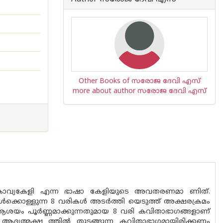
Other Books of സരോജ ദേവി എസ്
more about author സരോജ ദേവി എസ്
 കാവ്യകേളി എന്ന ഭാഷാ കേളിയുടെ അവതരണമാ ണിത്.
ഉൾക്കൊള്ളുന്ന 8 വരികൾ അടർത്തി യെടുത്ത് അക്ഷരക്രമം
തും ആശയം പൂർണ്ണമാക്കുന്നതുമായ 8 വരി കവിതാഭാഗങ്ങളാണ്
ദ്യത്മക്ഷ ത്തിൽ തുടങ്ങുന്ന കവിതാഭാഗമായിരിക്കണം