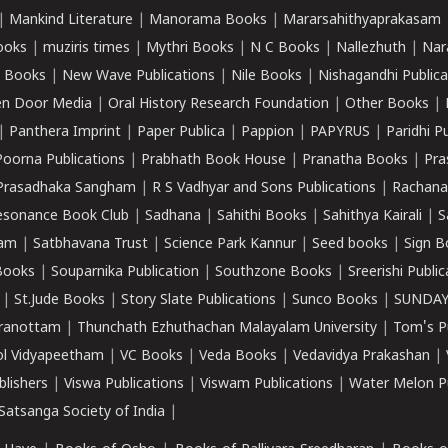
|
Mankind Literature
|
Manorama Books
|
Mararsahithyaprakasam
ooks
|
muziris times
|
Mythri Books
|
N C Books
|
Nallezhuth
|
Nar
 Books
|
New Wave Publications
|
Nile Books
|
Nishagandhi Publica
n Door Media
|
Oral History Research Foundation
|
Other Books
|
|
Panthera Imprint
|
Paper Publica
|
Pappion
|
PAPYRUS
|
Paridhi P
Poorna Publications
|
Prabhath Book House
|
Pranatha Books
|
Pra
Prasadhaka Sangham
|
R S Vadhyar and Sons Publications
|
Rachana
esonance Book Club
|
Sadhana
|
Sahithi Books
|
Sahithya Kairali
|
S
kam
|
Satbhavana Trust
|
Science Park Kannur
|
Seed books
|
Sign B
Books
|
Souparnika Publication
|
Southzone Books
|
Sreerishi Publi
|
St.Jude Books
|
Story Slate Publications
|
Sunco Books
|
SUNDAY
iranottam
|
Thunchath Ezhuthachan Malayalam University
|
Tom's P
ol Vidyapeetham
|
VC Books
|
Veda Books
|
Vedavidya Prakashan
|
blishers
|
Viswa Publications
|
Viswam Publications
|
Water Melon Pu
atsanga Society of India
|