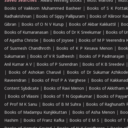
Saved Searches
:
Award Winning Books
|
Most Wanted
|
Must
Books of Vaikkom Muhammed Basheer
|
Books of S K Pottak
Radhakrishnan
|
Books of Sippy Pallipuram
|
Books of Kiliroor R
Gibran
|
Books of O N V Kurup
|
Books of Akbar Kakkattil
|
Boo
Books of Kumaranasan
|
Books of Dr K Sreekumar
|
Books of U
of Agatha Christie
|
Books of Joysee
|
Books of M P Veerendra 
of Susmesh Chandhroth
|
Books of K P Kesava Menon
|
Book
Sukumaran
|
Books of V R Sudheesh
|
Books of P Padmarajan
Anil Kumar A V
|
Books of P Surendran
|
Books of K B Sreedevi
|
Books of Ashokan Charuvil
|
Books of Dr Sukumar Azhikod
Raveendran
|
Books of Prof P A Varghese
|
Books of Kakkana
Content Sybdicate
|
Books of Ravi Menon
|
Books of Akkitham 
|
Books of Vilasini
|
Books of T N Gopakumar
|
Books of Payya
of Prof M K Sanu
|
Books of B M Suhra
|
Books of Raghunath P
Books of Madampu Kunjikkuttan
|
Books of Asha Menon
|
Boo
Hashim
|
Books of Franz Kafka
|
Books of E M S
|
Books of T 