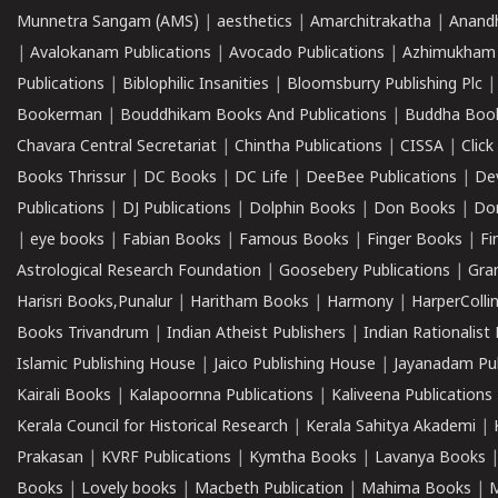
Munnetra Sangam (AMS)
|
aesthetics
|
Amarchitrakatha
|
Anand
|
Avalokanam Publications
|
Avocado Publications
|
Azhimukham
Publications
|
Biblophilic Insanities
|
Bloomsburry Publishing Plc
Bookerman
|
Bouddhikam Books And Publications
|
Buddha Boo
Chavara Central Secretariat
|
Chintha Publications
|
CISSA
|
Clic
Books Thrissur
|
DC Books
|
DC Life
|
DeeBee Publications
|
De
Publications
|
DJ Publications
|
Dolphin Books
|
Don Books
|
Don
|
eye books
|
Fabian Books
|
Famous Books
|
Finger Books
|
Fi
Astrological Research Foundation
|
Goosebery Publications
|
Gra
Harisri Books,Punalur
|
Haritham Books
|
Harmony
|
HarperCollin
Books Trivandrum
|
Indian Atheist Publishers
|
Indian Rationalist 
Islamic Publishing House
|
Jaico Publishing House
|
Jayanadam Pub
Kairali Books
|
Kalapoornna Publications
|
Kaliveena Publications
Kerala Council for Historical Research
|
Kerala Sahitya Akademi
|
Prakasan
|
KVRF Publications
|
Kymtha Books
|
Lavanya Books
Books
|
Lovely books
|
Macbeth Publication
|
Mahima Books
|
M