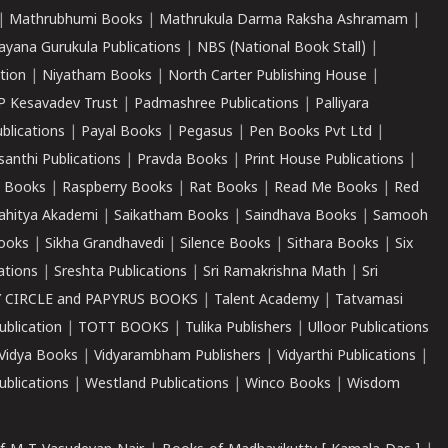
|
Mathrubhumi Books
|
Mathrukula Darma Raksha Ashramam
|
ayana Gurukula Publications
|
NBS (National Book Stall)
|
tion
|
Niyatham Books
|
North Carter Publishing House
|
P Kesavadev Trust
|
Padmashree Publications
|
Palliyara
ublications
|
Payal Books
|
Pegasus
|
Pen Books Pvt Ltd
|
santhi Publications
|
Pravda Books
|
Print House Publications
|
 Books
|
Raspberry Books
|
Rat Books
|
Read Me Books
|
Red
ahitya Akademi
|
Saikatham Books
|
Saindhava Books
|
Samooh
ooks
|
Sikha Grandhavedi
|
Silence Books
|
Sithara Books
|
Six
cations
|
Sreshta Publications
|
Sri Ramakrishna Math
|
Sri
 CIRCLE and PAPYRUS BOOKS
|
Talent Academy
|
Tatvamasi
ublication
|
TOTT BOOKS
|
Tulika Publishers
|
Ulloor Publications
Vidya Books
|
Vidyarambham Publishers
|
Vidyarthi Publications
|
blications
|
Westland Publications
|
Winco Books
|
Wisdom