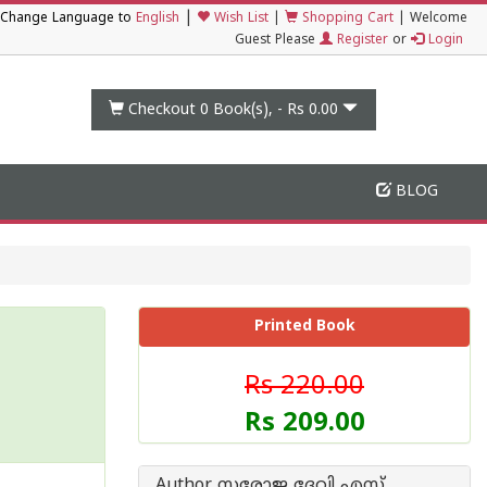
|
Change Language to
English
Wish List
|
Shopping Cart
|
Welcome
Guest Please
Register
or
Login
Checkout 0
Book(s), -
Rs 0.00
BLOG
Printed Book
Rs 220.00
Rs 209.00
Author സരോജ ദേവി എസ്