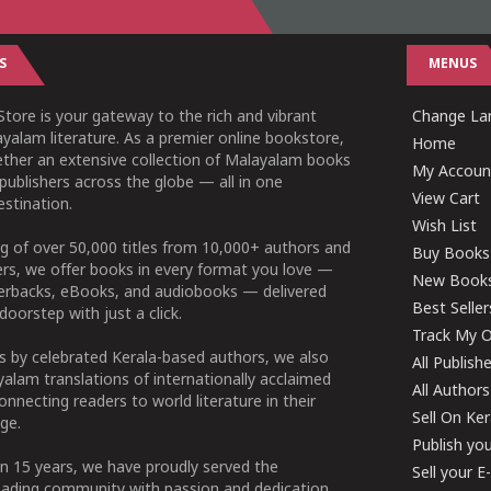
S
MENUS
tore is your gateway to the rich and vibrant
Change Lan
yalam literature. As a premier online bookstore,
Home
ether an extensive collection of Malayalam books
My Accoun
publishers across the globe — all in one
View Cart
stination.
Wish List
g of over 50,000 titles from 10,000+ authors and
Buy Books
ers, we offer books in every format you love —
New Book
perbacks, eBooks, and audiobooks — delivered
Best Seller
doorstep with just a click.
Track My O
 by celebrated Kerala-based authors, we also
All Publish
alam translations of internationally acclaimed
All Authors
connecting readers to world literature in their
Sell On Ke
ge.
Publish yo
n 15 years, we have proudly served the
Sell your 
ading community with passion and dedication.