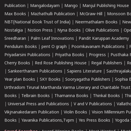
Publication
|
Mangalodayam
|
Mango
|
Manjul Publishing House
Max Books
|
Mazhathulli Publication
|
McGraw-Hill
|
Monsoon B
NBT(National Book Trust of India)
|
Neermathalam Books
|
New
Nostalgia
|
Notion Press
|
Nyna Books
|
Olive Publications
|
Ope
Sreedharan
|
Palm Leaf Innovations
|
Pandit Karuppan Academy
Pendulum Books
|
pent O graph
|
Poomkavanam Publications
|
Priyadarsini Publications
|
Priyatha Books
|
Progress
|
Pusthaka 
Cherry Books
|
Red Rose Publishing House
|
Regal Publishers
|
R
|
Sankeerthanam Publications
|
Sapiens Literature
|
Sasthrajala
Year plan Books
|
SKY Books
|
Sooryagatha Publishers
|
Sophia 
Urthradom Tirunal Marthanda Varma Literary and Charitable Trust
Books
|
Telbrain Books
|
Thamanna Books
|
Thinkal Books
|
Th
|
Universal Press and Publications
|
V and V Publications
|
Vallath
Vikjnanakedaram Publication
|
Violin Books
|
Vision Millennium Pu
Books
|
Yavanika Publications,Tvpm
|
Yes Press Books
|
Yogoda S