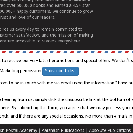
ered over 500,000 books and earned a 4.5+ star
100,000+ happy customers, we continue to grow
rust and love of our readers.
spires us every day to remain committed to
ustomer satisfaction, and the mission of making
erature accessible to readers everywhere.
t to receive our very latest promotions and special offers. We don't 
Marketing permission
Subscribe to list
com to be in touch with me via email using the information I have pr
 hearing from us, simply click the unsubscribe link at the bottom of
k here.
By submitting this form, you agree that we may process your 
nth, and if there are any special occasions. No more than 4 mails in 
sh Postal Academy
|
Aarshasri Publications
|
Absolute Publications