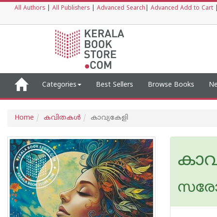
All Authors
|
All Publishers
|
Advanced Search
|
Advanced Add to Cart
Categories
Best Sellers
Browse Books
Ne
Home
കവിതകള്‍
കാവ്യകേളി
കാവ
സരോ