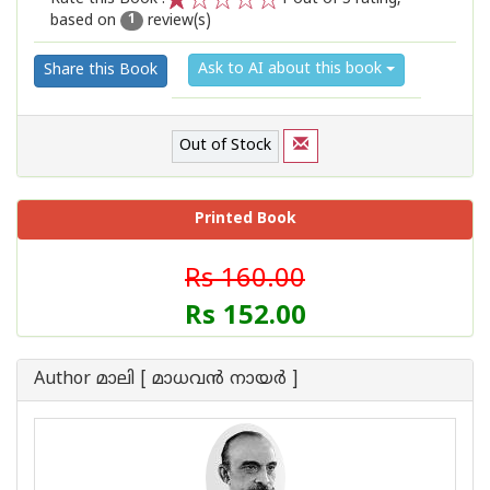
based on
review(s)
1
2
3
4
5
1
Ask to AI about this book
Share this Book
Out of Stock
Printed Book
Rs 160.00
Rs 152.00
Author മാലി [ മാധവന്‍ നായര്‍ ]