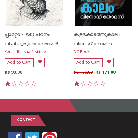
പ്ലാറ്റോ - ഒരു പഠനം
കള്ളക്കടത്തുകാലം
വി പി പുരുഷോത്തോമന്‍
വിനോയ് തോമസ്
Kerala Bhasha Institute
DC Books
Add to Cart
Add to Cart
Rs 90.00
Rs 180.00
Rs 171.00
1
2
3
4
5
1
2
3
4
5
CONTACT