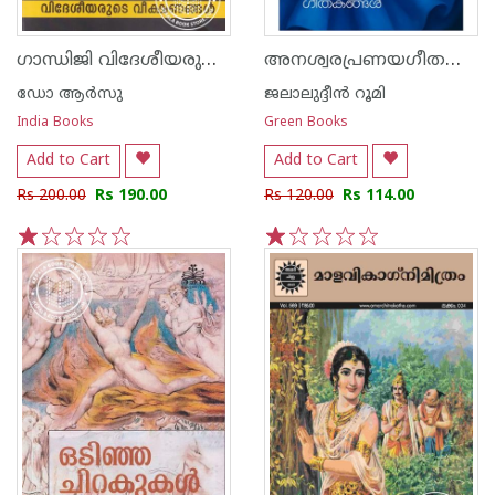
ഗാന്ധിജി വിദേശീയരുടെ വീക്ഷണങ്ങള്‍
അനശ്വരപ്രണയഗീതകങ്ങള്‍
ഡോ ആര്‍സു
ജലാലുദ്ദീന്‍ റൂമി
India Books
Green Books
Add to Cart
Add to Cart
Rs 200.00
Rs 190.00
Rs 120.00
Rs 114.00
1
2
3
4
5
1
2
3
4
5