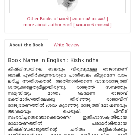
Other Books of മാലി [ മാധവന്‍ നായര്‍ ]
more about author മാലി [ മാധവന്‍ നായര്‍ ]
About the Book
Write Review
Book Name in English : Kishkindha
കിഷ്‌കിന്ധയിലെ ബലവും വീര്യവുമുള്ള രാജാവാണ്
ബാലി. എതിർക്കുന്നവരുടെ പാതിബലം കിട്ടുമെന്ന വരം
ലഭിച്ച അതിശക്തൻ. അതിനാൽതന്നെ വാനരരാജ്യത്ത്
ശത്രുക്കളേതുമില്ലായിരുന്നു. രാജ്യത്ത് സമ്പത്തും
സമൃദ്ധിയും മാത്രം. ക്രമേണ രാജാവ്
ഭക്തിമാർഗത്തിലേക്കു തിരിഞ്ഞു. രാജാവിന്
രാജ്യഭരണത്തിൽ ശ്രദ്ധ കുറഞ്ഞു. രാജ്യത്ത് മോഷണവും
അക്രമവും പെരുകി. പിന്നീട്
സംഭവിച്ചതെന്തൊക്കെയാണ്? ഇതിഹാസകൃതിയായ
രാമായണത്തിൽ പരാമർശിതമായ
കിഷ്‌കിന്ധരാജ്യത്തിന്റെ ചരിതം കുട്ടികൾക്കും