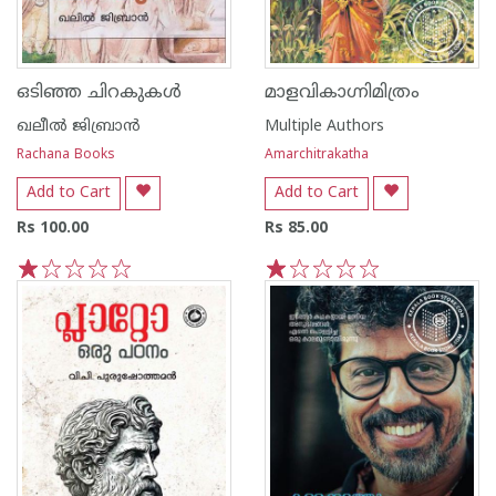
ഒടിഞ്ഞ ചിറകുകൾ
മാളവികാഗ്നിമിത്രം
ഖലീല്‍ ജിബ്രാന്‍
Multiple Authors
Rachana Books
Amarchitrakatha
Add to Cart
Add to Cart
Rs 100.00
Rs 85.00
1
2
3
4
5
1
2
3
4
5