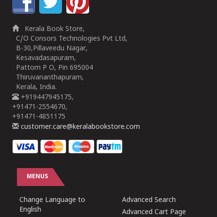
Kerala Book Store,
C/O Consors Technologies Pvt Ltd,
B-30,Pillaveedu Nagar,
Kesavadasapuram,
Pattom P O, Pin 695004
Thiruvananthapuram,
Kerala, India.
+919447945175,
+91471-2554670,
+91471-4851175
customer.care@keralabookstore.com
MENUS
Change Language to
Advanced Search
English
Advanced Cart Page