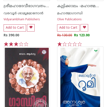
ശ്രീമഹാദേവീഭാഗവതം കിളിപ്പാട്ട്
കുട്ടിക്കാലം -മഹാത്മഗാന്ധി
വരവൂര്‍ ശാമൂമോനോന്‍
മഹാത്മാഗാന്ധി
Vidyarambham Publishers
Olive Publications
Add to Cart
Add to Cart
Rs 390.00
Rs 130.00
Rs 123.00
1
2
3
4
5
1
2
3
4
5