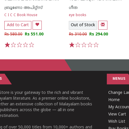
ബ്രൂണോ അപിറ്റ്സ്
ഗീത
C I C C Book House
eye books
Add to Cart
Out of Stock
Rs 580.00
Rs 551.00
Rs 310.00
Rs 294.00
1
2
3
4
5
1
2
3
4
5
S
MENUS
tore is your gateway to the rich and vibrant
Change Lan
yalam literature. As a premier online bookstore,
Home
ether an extensive collection of Malayalam books
My Accoun
publishers across the globe — all in one
View Cart
stination.
Wish List
g of over 50,000 titles from 10,000+ authors and
Buy Books