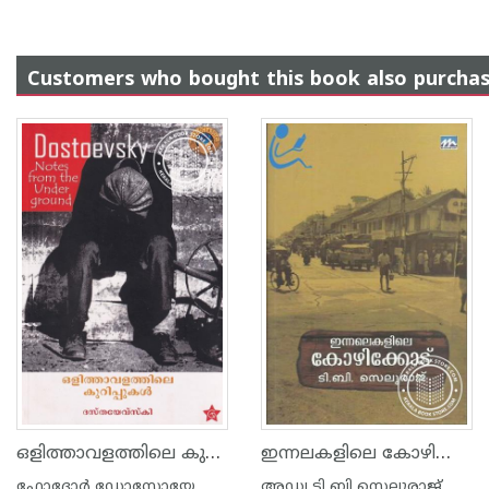
Customers who bought this book also purcha
ഒളിത്താവളത്തിലെ കുറിപ്പുകള്‍
ഇന്നലകളിലെ കോഴിക്കോട്
ഫോദോര്‍ ഡോസ്റ്റോയേ ഫ്സ്കി
അഡ്വ ടി ബി സെലുരാജ്‌