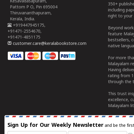
Kesavadasapuram,
350+ publish
Pattom P O, Pin 695004
including pa
Thiruvananthapuram,
right to your 
Kerala, India.
+919447945175,
Beyond works
+91471-2554670,
feature Malay
+91471-4851175
bestsellers, 
customer.care@keralabookstore.com
native langua
For more tha
Malayalam re
Having deliv
rating from 
through the t
This trust in
excellence, c
Malayalam lit
Sign Up for Our Weekly Newsletter
and be the firs