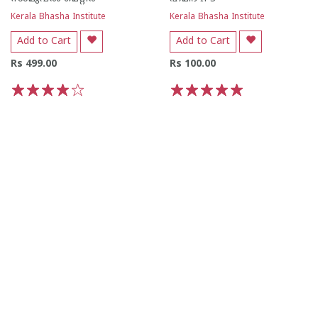
Kerala Bhasha Institute
Kerala Bhasha Institute
Add to Cart
Add to Cart
Rs 499.00
Rs 100.00
1
2
3
4
5
1
2
3
4
5