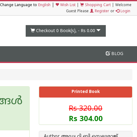
|
Change Language to
English
Wish List
|
Shopping Cart
|
Welcome
Guest Please
Register
or
Login
Checkout 0
Book(s), -
Rs 0.00
BLOG
Printed Book
ങ്ങൾ
Rs 320.00
Rs 304.00
Author അഡ്വ റ്റി ബി സെലുരാജ്