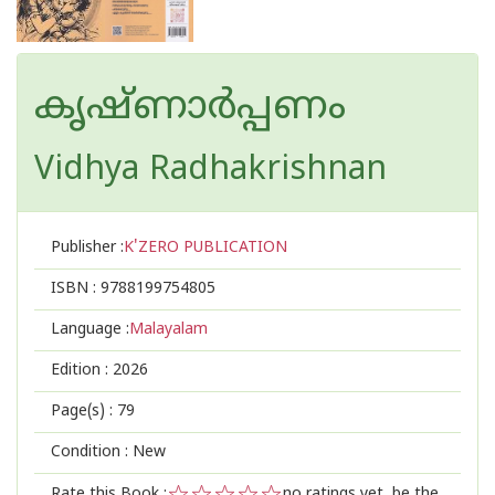
കൃഷ്ണാർപ്പണം
Vidhya Radhakrishnan
Publisher :
K'ZERO PUBLICATION
ISBN :
9788199754805
Language :
Malayalam
Edition :
2026
Page(s) :
79
Condition : New
Rate this Book :
no ratings yet, be the