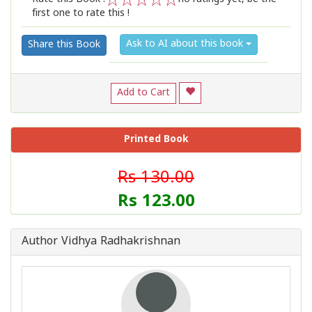
first one to rate this !
1
2
3
4
5
Ask to AI about this book
Share this Book
Add to Cart
Printed Book
Rs 130.00
Rs 123.00
Author Vidhya Radhakrishnan