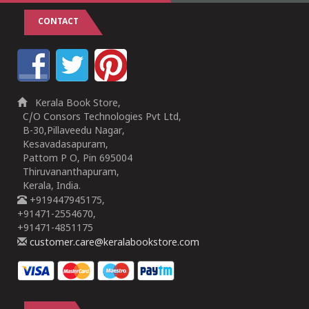
CONTACT
Kerala Book Store,
C/O Consors Technologies Pvt Ltd,
B-30,Pillaveedu Nagar,
Kesavadasapuram,
Pattom P O, Pin 695004
Thiruvananthapuram,
Kerala, India.
+919447945175,
+91471-2554670,
+91471-4851175
customer.care@keralabookstore.com