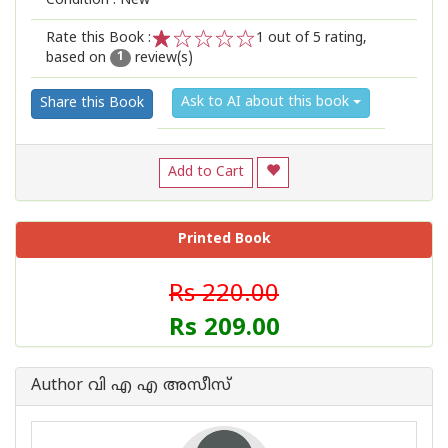
Condition : New
Rate this Book :
1
out of 5 rating,
based on
review(s)
1
2
3
4
5
1
Ask to AI about this book
Share this Book
Add to Cart
Printed Book
Rs 220.00
Rs 209.00
Author വി എ എ അസീസ്