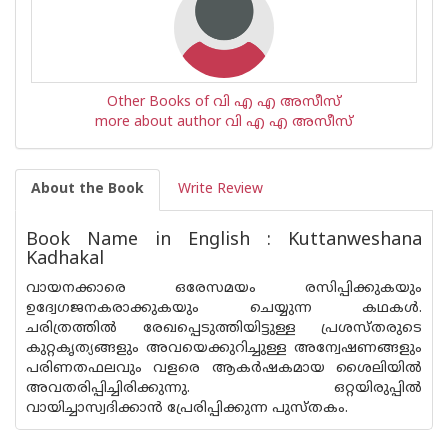
Other Books of വി എ എ അസീസ്
more about author വി എ എ അസീസ്
About the Book
Write Review
Book Name in English : Kuttanweshana
Kadhakal
വായനക്കാരെ ഒരേസമയം രസിപ്പിക്കുകയും
ഉദ്വേഗജനകരാക്കുകയും ചെയ്യുന്ന കഥകൾ.
ചരിത്രത്തിൽ രേഖപ്പെടുത്തിയിട്ടുള്ള പ്രശസ്‌തരുടെ
കുറ്റകൃത്യങ്ങളും അവയെക്കുറിച്ചുള്ള അന്വേഷണങ്ങളും
പരിണതഫലവും വളരെ ആകർഷകമായ ശൈലിയിൽ
അവതരിപ്പിച്ചിരിക്കുന്നു. ഒറ്റയിരുപ്പിൽ
വായിച്ചാസ്വദിക്കാൻ പ്രേരിപ്പിക്കുന്ന പുസ്‌തകം.