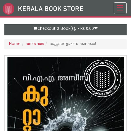
Toggl
Go
navig
to
Home
Page
Checkout 0
Book(s), -
Rs 0.00
Home
നോവല്‍
കുറ്റാന്വേഷണ കഥകൾ