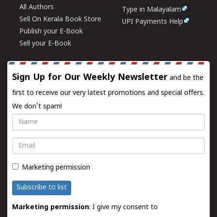
All Authors
Type in Malayalam
Sell On Kerala Book Store
UPI Payments Help
Publish your E-Book
Sell your E-Book
Sign Up for Our Weekly Newsletter
and be the
first to receive our very latest promotions and special offers.
We don't spam!
Name
Email
Marketing permission
Subscribe to list
Marketing permission
: I give my consent to