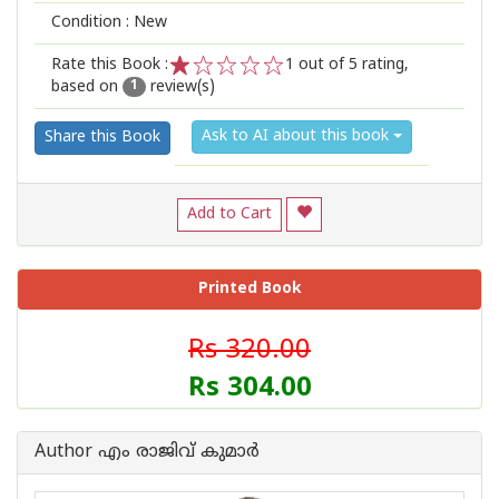
Condition : New
Rate this Book :
1
out of 5 rating,
based on
review(s)
1
2
3
4
5
1
Ask to AI about this book
Share this Book
Add to Cart
Printed Book
Rs 320.00
Rs 304.00
Author എം രാജിവ് കുമാര്‍