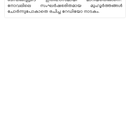
ബന്ധങ്ങളുടെ ഇതിഹാസമായി മാറിയതെങ്ങനെ?
നോവലിലെ സംഘർഷഭരിതമായ മുഹൂർത്തങ്ങൾ
ചോർന്നുപോകാതെ രചിച്ച റേഡിയോ നാട‌കം.