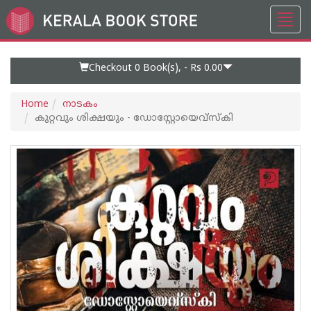
Toggl
Go
navig
to
Home
Page
Checkout 0
Book(s), -
Rs 0.00
Home
നാടകം
കുറ്റവും ശിക്ഷയും - ഡോസ്റ്റോയെവ്സ്കി