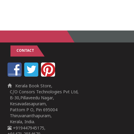
CONTACT
Kerala Book Store,
C/O Consors Technologies Pvt Ltd,
B-30,Pillaveedu Nagar,
Kesavadasapuram,
Pattom P O, Pin 695004
Thiruvananthapuram,
Kerala, India.
+919447945175,