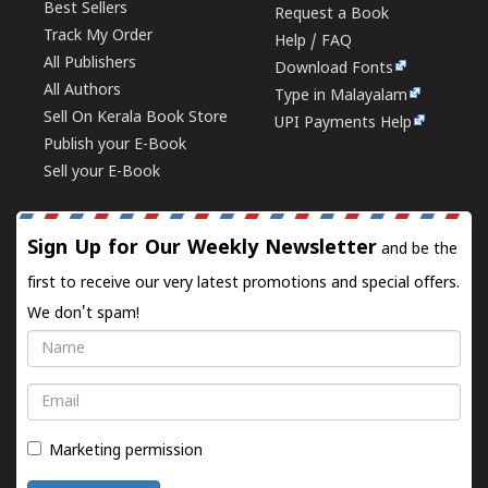
Best Sellers
Request a Book
Track My Order
Help / FAQ
All Publishers
Download Fonts
All Authors
Type in Malayalam
Sell On Kerala Book Store
UPI Payments Help
Publish your E-Book
Sell your E-Book
Sign Up for Our Weekly Newsletter
and be the
first to receive our very latest promotions and special offers.
We don't spam!
Name
Email
Marketing permission