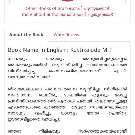
Other Books of ഡോ ഗോപി പുതുക്കോട്
more about author ഡോ ഗോപി പുതുക്കോട്
About the Book
Write Review
Book Name in English : Kuttikalude M T
കണ്ടതും കേട്ടതും അനുഭവിച്ചതുമെല്ലാം
അക്ഷരരൂപത്തിൽ ആവിഷ്‌കരിച്ച് വായനാലോകത്തെ
വിസ്‌മയിപ്പിച്ച മഹാസാഹിത്യകാരനാണ് എം.ടി.
വാസുദേവൻ നായർ.
തിരക്കഥകളുടെ പരമ്പര തന്നെ സൃഷ്‌ടിച്ചു. സിനിമകൾ
സംവിധാനം ചെയ്തു. ഭാഷയിലെ ഏറ്റവും മികച്ച
പ്രസിദ്ധീകരണത്തിൻ്റെ പത്രാധി പരായി. തലയെടുപ്പുള്ള
എഴുത്തുകാരെ കണ്ടെത്തി. ഒട്ടേറെ സംഘടനകൾക്കു
സാരഥ്യം വഹിച്ചു. ധാരാളം യാത്ര ചെയ്‌തു.
ഇടതടവില്ലാതെ വായിച്ചു.
ഓരോ നിമിഷവും സർഗാത്മകതയ്ക്കായി