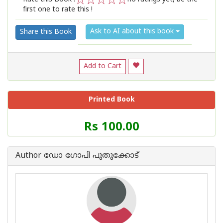
first one to rate this !
1
2
3
4
5
Ask to AI about this book
Share this Book
Add to Cart
Printed Book
Price
Rs 100.00
of
this
Book
Author ഡോ ഗോപി പുതുക്കോട്
is