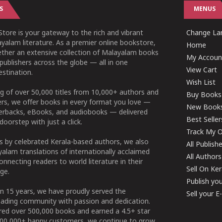
S
MENUS
tore is your gateway to the rich and vibrant
Change Lan
yalam literature. As a premier online bookstore,
Home
ether an extensive collection of Malayalam books
My Accoun
publishers across the globe — all in one
View Cart
stination.
Wish List
g of over 50,000 titles from 10,000+ authors and
Buy Books
ers, we offer books in every format you love —
New Book
perbacks, eBooks, and audiobooks — delivered
Best Seller
doorstep with just a click.
Track My O
 by celebrated Kerala-based authors, we also
All Publish
alam translations of internationally acclaimed
All Authors
connecting readers to world literature in their
Sell On Ke
ge.
Publish yo
n 15 years, we have proudly served the
Sell your 
ading community with passion and dedication.
ered over 500,000 books and earned a 4.5+ star
100,000+ happy customers, we continue to grow