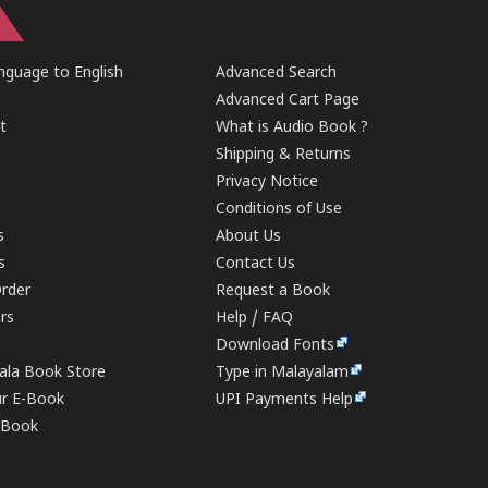
guage to English
Advanced Search
Advanced Cart Page
t
What is Audio Book ?
Shipping & Returns
Privacy Notice
Conditions of Use
s
About Us
s
Contact Us
rder
Request a Book
ers
Help / FAQ
Download Fonts
rala Book Store
Type in Malayalam
ur E-Book
UPI Payments Help
E-Book