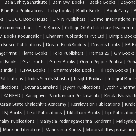
|
Bala Sahitya Institute
|
Barn Owl Books
|
Beeka Books
|
Beyond
|
Blue Pea Publications
|
boby books
|
Bodhi Books
|
Book Carry
|
B
ks
|
C I C C Book House
|
C N N Publishers
|
Carmel International P
k Communications
|
CLS Books
|
College Of Architecture Trivandrum
vi Books Kodungallor
|
Dhanam Publications Pvt Ltd
|
Dimple Book
 Bosco Publications
|
Dream BookBindery
|
Dreams books
|
EB B
ngerPrint
|
Flame Books
|
Folio Publishers
|
Frames 25
|
G V Books
nd Books
|
Grassroots
|
Green Books
|
Green Pepper Publica
|
Grih
s India
|
HEIWA Books
|
Hemamambika Books
|
Hi Tech Books
|
H
Publications
|
Indus Scrolls Bhasha
|
Insight Publica
|
Integral Book
lications
|
Jeevana Samskriti
|
Jeyem Publications
|
Jyothir Dharma
|
KANFED
|
Kanippayur Panchangam Pustakasala
|
Kerala Bhasha I
Kerala State Chalachitra Academy
|
Keralavision Publications
|
Kinde
|
LBJ Books
|
Lead Publications
|
Likhitham Books
|
Lipi Publication
alay Publications
|
Malayala Padanagaveshna Kendram
|
Malayalam
|
Mankind Literature
|
Manorama Books
|
Mararsahithyaprakasam