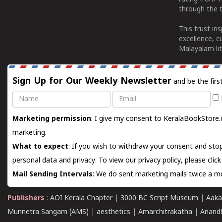
through the t
This trust in
excellence, c
Malayalam lit
Sign Up for Our Weekly Newsletter
and be the firs
Name
Email
Marketing permission
: I give my consent to KeralaBookStore.
marketing.
What to expect
: If you wish to withdraw your consent and stop
personal data and privacy. To view our privacy policy, please
clic
Mail Sending Intervals
: We do sent marketing mails twice a mo
Publishers
:
AOI Kerala Chapter
|
3000 BC Script Museum
|
Aaka
Munnetra Sangam (AMS)
|
aesthetics
|
Amarchitrakatha
|
Anand