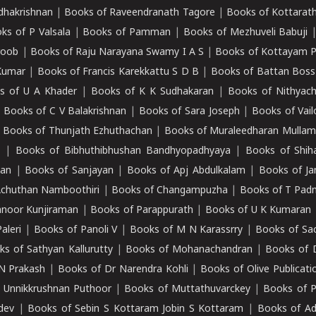
adhakrishnan
|
Books of Raveendranath Tagore
|
Books of Kottarath
ks of P Valsala
|
Books of Pamman
|
Books of Mezhuveli Babuji
roob
|
Books of Raju Narayana Swamy I A S
|
Books of Kottayam 
Kumar
|
Books of Francis Karekkattu S D B
|
Books of Battan Boss
s of U A Khader
|
Books of K K Sudhakaran
|
Books of Nithyach
|
Books of C V Balakrishnan
|
Books of Sara Joseph
|
Books of Vail
|
Books of Thunjath Ezhuthachan
|
Books of Muraleedharan Mulla
e
|
Books of Bibhuthibhushan Bandhyopadhyaya
|
Books of Shih
dan
|
Books of Sanjayan
|
Books of Apj Abdulkalam
|
Books of J
Achuthan Namboothiri
|
Books of Changampuzha
|
Books of T Pa
nnoor Kunjiraman
|
Books of Parappurath
|
Books of U K Kumaran
aleri
|
Books of Panoli V
|
Books of M N Karassrry
|
Books of Sa
ks of Sathyan Kallurutty
|
Books of Mohanachandran
|
Books of 
N Prakash
|
Books of Dr Narendra Kohli
|
Books of Olive Publicati
 Unnikkrushnan Puthoor
|
Books of Muttathuvarckey
|
Books of P
dev
|
Books of Sebin S Kottaram Jobin S Kottaram
|
Books of Ad