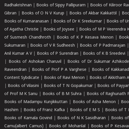
Radhakrishnan
|
Books of Sippy Pallipuram
|
Books of Kiliroor R
Gibran
|
Books of O N V Kurup
|
Books of Akbar Kakkattil
|
Boo
Books of Kumaranasan
|
Books of Dr K Sreekumar
|
Books of U
of Agatha Christie
|
Books of Joysee
|
Books of M P Veerendra 
of Susmesh Chandhroth
|
Books of K P Kesava Menon
|
Book
Sukumaran
|
Books of V R Sudheesh
|
Books of P Padmarajan
Anil Kumar A V
|
Books of P Surendran
|
Books of K B Sreedevi
|
Books of Ashokan Charuvil
|
Books of Dr Sukumar Azhikod
Raveendran
|
Books of Prof P A Varghese
|
Books of Kakkana
Content Sybdicate
|
Books of Ravi Menon
|
Books of Akkitham 
|
Books of Vilasini
|
Books of T N Gopakumar
|
Books of Payya
of Prof M K Sanu
|
Books of B M Suhra
|
Books of Raghunath P
Books of Madampu Kunjikkuttan
|
Books of Asha Menon
|
Boo
Hashim
|
Books of Franz Kafka
|
Books of E M S
|
Books of T 
Books of Kamala Govind
|
Books of N K Sasidharan
|
Books of
Camu(albert Camus)
|
Books of Mohanlal
|
Books of P Kesava