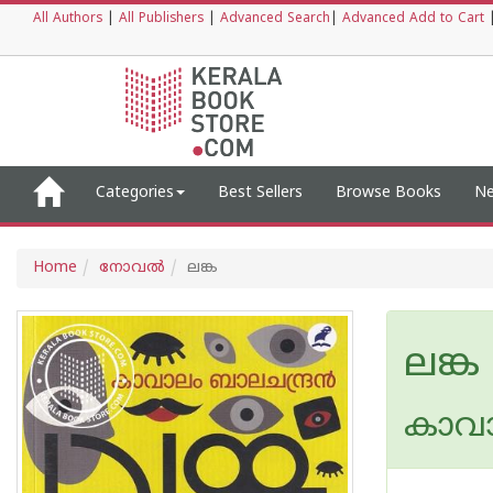
All Authors
|
All Publishers
|
Advanced Search
|
Advanced Add to Cart
Categories
Best Sellers
Browse Books
Ne
Home
നോവല്‍
ലങ്ക
ലങ്ക
കാവാ