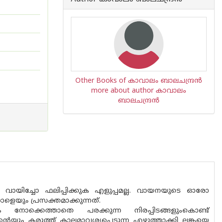
Other Books of കാവാലം ബാലചന്ദ്രൻ
more about author കാവാലം
ബാലചന്ദ്രൻ
വായിച്ചോ ഫലിപ്പിക്കുക എളുപ്പമല്ല. വായനയുടെ ഓരോ
ളെയും പ്രസക്തമാക്കുന്നത്.
ും നോക്കെത്താതെ പരക്കുന്ന നിരപ്പിടങ്ങളുംകൊണ്ട്
െയും കരുത്ത് കാലമാവശ്യപ്പെടുന്ന എഴുത്താക്കി ലങ്കയെ