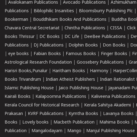
|
Avalokanam Publications
|
Avocado Publications
|
Azhimukham
Publications
|
Biblophilic Insanities
|
Bloomsburry Publishing Plc
Bookerman
|
Bouddhikam Books And Publications
|
Buddha Boo
Chavara Central Secretariat
|
Chintha Publications
|
CISSA
|
Clic
Books Thrissur
|
DC Books
|
DC Life
|
DeeBee Publications
|
De
Publications
|
DJ Publications
|
Dolphin Books
|
Don Books
|
Don
|
eye books
|
Fabian Books
|
Famous Books
|
Finger Books
|
Fi
Astrological Research Foundation
|
Goosebery Publications
|
Gra
Harisri Books,Punalur
|
Haritham Books
|
Harmony
|
HarperCollin
Books Trivandrum
|
Indian Atheist Publishers
|
Indian Rationalist 
Islamic Publishing House
|
Jaico Publishing House
|
Jayanadam Pub
Kairali Books
|
Kalapoornna Publications
|
Kaliveena Publications
Kerala Council for Historical Research
|
Kerala Sahitya Akademi
|
Prakasan
|
KVRF Publications
|
Kymtha Books
|
Lavanya Books
Books
|
Lovely books
|
Macbeth Publication
|
Mahima Books
|
M
Publication
|
Mangalodayam
|
Mango
|
Manjul Publishing House