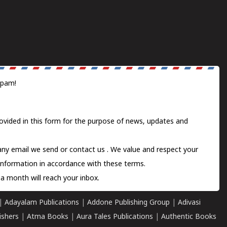
spam!
ovided in this form for the purpose of news, updates and
 any email we send or
contact us
. We value and respect your
information in accordance with these terms.
a month will reach your inbox.
|
Adayalam Publications
|
Addone Publishing Group
|
Adivasi
ishers
|
Atma Books
|
Aura Tales Publications
|
Authentic Books