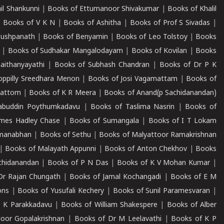
il Shankunni
|
Books of Ettumanoor Shivakumar
|
Books of Khalil
|
Books of V K N
|
Books of Ashitha
|
Books of Prof S Sivadas
|
Pushpanath
|
Books of Benyamin
|
Books of Leo Tolstoy
|
Books
|
Books of Sudhakar Mangalodayam
|
Books of Kovilan
|
Books
aithanyayathi
|
Books of Subhash Chandran
|
Books of Dr P K
oppilly Sreedhara Menon
|
Books of Josi Vagamattam
|
Books of
mattom
|
Books of K R Meera
|
Books of Anand(p Sachidanandan)
abuddin Poythumkadavu
|
Books of Taslima Nasrin
|
Books of
ames Hadley Chase
|
Books of Sumangala
|
Books of I T Lokam
dmanabhan
|
Books of Sethu
|
Books of Malyattoor Ramakrishnan
|
Books of Malayath Appunni
|
Books of Anton Chekhov
|
Books
chidanandan
|
Books of P N Das
|
Books of K V Mohan Kumar
|
Dr Rajan Chungath
|
Books of Jamal Kochangadi
|
Books of E M
ons
|
Books of Yusufali Kechery
|
Books of Sunil Paramesvaran
|
 K Parakkadavu
|
Books of William Shakespere
|
Books of Alber
oor Gopalakrishnan
|
Books of Dr M Leelavathi
|
Books of K P