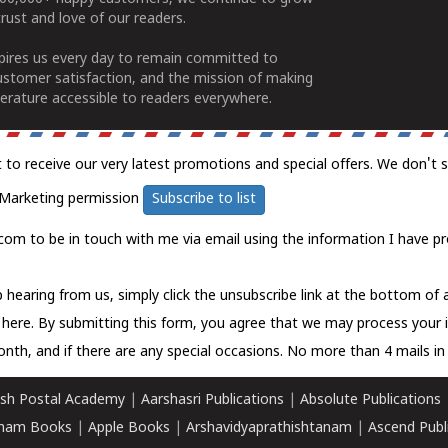
rust and love of our readers.
spires us every day to remain committed to
ustomer satisfaction, and the mission of making
erature accessible to readers everywhere.
t to receive our very latest promotions and special offers. We don't 
Marketing permission
Subscribe to list
com to be in touch with me via email using the information I have pr
 hearing from us, simply click the unsubscribe link at the bottom of
k here.
By submitting this form, you agree that we may process your 
nth, and if there are any special occasions. No more than 4 mails in 
sh Postal Academy
|
Aarshasri Publications
|
Absolute Publications
ham Books
|
Apple Books
|
Arshavidyaprathishtanam
|
Ascend Publ