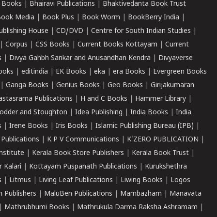
 Books
|
Bhairavi Publications
|
Bhaktivedanta Book Trust
ook Media
|
Book Plus
|
Book Worm
|
BookBerry India
|
ublishing House
|
CD/DVD
|
Centre for South Indian Studies
|
|
Corpus
|
CSS Books
|
Current Books Kottayam
|
Current
s
|
Divya Gahbh Sankar and Anusandhan Kendra
|
Divyaverse
ooks
|
editindia
|
EK Books
|
eka
|
era Books
|
Evergreen Books
|
Ganga Books
|
Genius Books
|
Geo Books
|
Girijakumaran
astasrama Publications
|
H and C Books
|
Hammer Library
|
odder and Stoughton
|
Idea Publishing
|
India Books
|
India
s
|
Irene Books
|
Iris Books
|
Islamic Publishing Bureau (IPB)
|
 Publications
|
K P V Communications
|
K'ZERO PUBLICATION
|
nstitute
|
Kerala Book Store Publishers
|
Kerala Book Trust
|
r Kalari
|
Kottayam Puspanath Publications
|
Kurukshethra
s
|
Litmus
|
Living Leaf Publications
|
Liwing Books
|
Logos
 Publishers
|
MaluBen Publications
|
Mambazham
|
Manavata
|
Mathrubhumi Books
|
Mathrukula Darma Raksha Ashramam
|