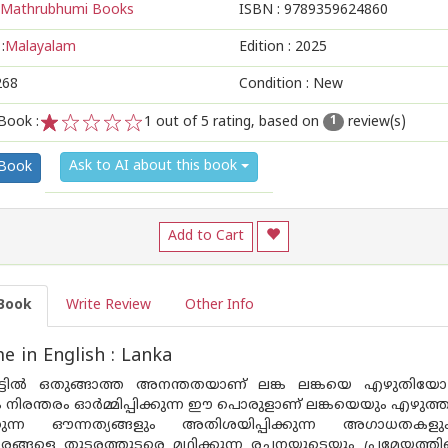
Mathrubhumi Books
ISBN :
9789359624860
:
Malayalam
Edition :
2025
268
Condition : New
Book :
1
out of 5 rating, based on
review(s)
1
1
2
3
4
5
Ask to AI about this book
 Book
Add to Cart
Book
Write Review
Other Info
 in English : Lanka
ട്ടിൽ ഒതുങ്ങാത്ത അനന്തതയാണ് ലങ്ക ലങ്കയെ എഴുതിയോ 
ിരന്തരം ഓർമ്മിപ്പിക്കുന്ന ഈ പൊരുളാണ് ലങ്കയെയും എഴുത്താ
ക്കുന്ന ഔന്നത്യങ്ങളും അതിശയിപ്പിക്കുന്ന അഗാധതകള
ങ്ങളെ തുടരത്തുടരെ മഥിക്കുന്ന രചനയുടെയും പ്രമേയത്തിന്റ