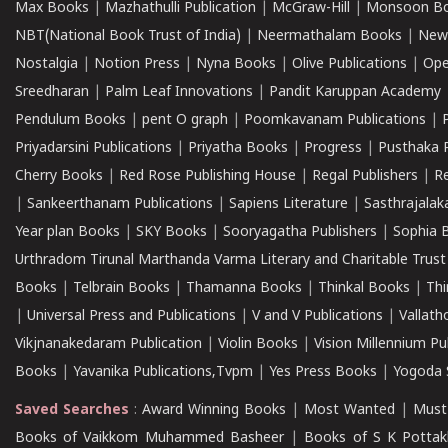
Max Books
|
Mazhathulli Publication
|
McGraw-Hill
|
Monsoon B
NBT(National Book Trust of India)
|
Neermathalam Books
|
New
Nostalgia
|
Notion Press
|
Nyna Books
|
Olive Publications
|
Ope
Sreedharan
|
Palm Leaf Innovations
|
Pandit Karuppan Academy
Pendulum Books
|
pent O graph
|
Poomkavanam Publications
|
Priyadarsini Publications
|
Priyatha Books
|
Progress
|
Pusthaka 
Cherry Books
|
Red Rose Publishing House
|
Regal Publishers
|
R
|
Sankeerthanam Publications
|
Sapiens Literature
|
Sasthrajala
Year plan Books
|
SKY Books
|
Sooryagatha Publishers
|
Sophia 
Urthradom Tirunal Marthanda Varma Literary and Charitable Trust
Books
|
Telbrain Books
|
Thamanna Books
|
Thinkal Books
|
Th
|
Universal Press and Publications
|
V and V Publications
|
Vallath
Vikjnanakedaram Publication
|
Violin Books
|
Vision Millennium Pu
Books
|
Yavanika Publications,Tvpm
|
Yes Press Books
|
Yogoda S
Saved Searches
:
Award Winning Books
|
Most Wanted
|
Must
Books of Vaikkom Muhammed Basheer
|
Books of S K Pottak