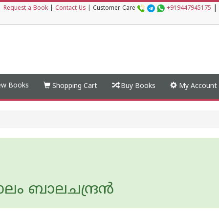
|
|
Request a Book
|
Contact Us
|
Customer Care
+919447945175
w Books
Shopping Cart
Buy Books
My Account
ലം ബാലചന്ദ്രൻ