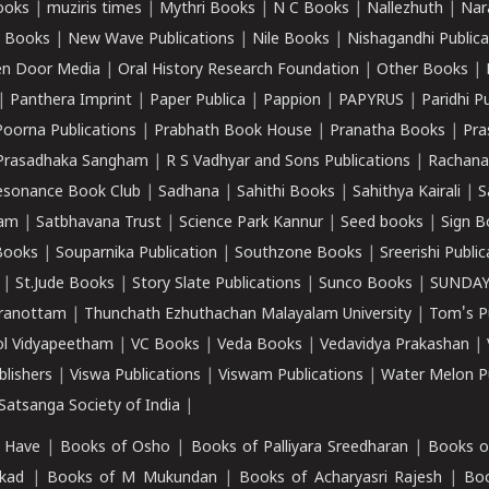
ooks
|
muziris times
|
Mythri Books
|
N C Books
|
Nallezhuth
|
Nar
 Books
|
New Wave Publications
|
Nile Books
|
Nishagandhi Publica
n Door Media
|
Oral History Research Foundation
|
Other Books
|
|
Panthera Imprint
|
Paper Publica
|
Pappion
|
PAPYRUS
|
Paridhi P
Poorna Publications
|
Prabhath Book House
|
Pranatha Books
|
Pra
Prasadhaka Sangham
|
R S Vadhyar and Sons Publications
|
Rachana
esonance Book Club
|
Sadhana
|
Sahithi Books
|
Sahithya Kairali
|
S
kam
|
Satbhavana Trust
|
Science Park Kannur
|
Seed books
|
Sign B
Books
|
Souparnika Publication
|
Southzone Books
|
Sreerishi Publi
|
St.Jude Books
|
Story Slate Publications
|
Sunco Books
|
SUNDAY
iranottam
|
Thunchath Ezhuthachan Malayalam University
|
Tom's P
ol Vidyapeetham
|
VC Books
|
Veda Books
|
Vedavidya Prakashan
|
blishers
|
Viswa Publications
|
Viswam Publications
|
Water Melon Pu
atsanga Society of India
|
 Have
|
Books of Osho
|
Books of Palliyara Sreedharan
|
Books o
kad
|
Books of M Mukundan
|
Books of Acharyasri Rajesh
|
Boo