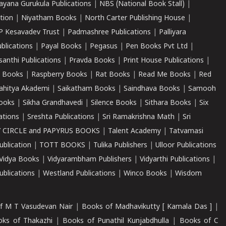
ayana Gurukula Publications
|
NBS (National Book Stall)
|
tion
|
Niyatham Books
|
North Carter Publishing House
|
P Kesavadev Trust
|
Padmashree Publications
|
Palliyara
ublications
|
Payal Books
|
Pegasus
|
Pen Books Pvt Ltd
|
santhi Publications
|
Pravda Books
|
Print House Publications
|
 Books
|
Raspberry Books
|
Rat Books
|
Read Me Books
|
Red
ahitya Akademi
|
Saikatham Books
|
Saindhava Books
|
Samooh
ooks
|
Sikha Grandhavedi
|
Silence Books
|
Sithara Books
|
Six
cations
|
Sreshta Publications
|
Sri Ramakrishna Math
|
Sri
 CIRCLE and PAPYRUS BOOKS
|
Talent Academy
|
Tatvamasi
ublication
|
TOTT BOOKS
|
Tulika Publishers
|
Ulloor Publications
Vidya Books
|
Vidyarambham Publishers
|
Vidyarthi Publications
|
blications
|
Westland Publications
|
Winco Books
|
Wisdom
f M T Vasudevan Nair
|
Books of Madhavikutty [ Kamala Das ]
|
ks of Thakazhi
|
Books of Punathil Kunjabdhulla
|
Books of C