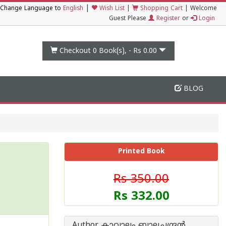
|
Change Language to
English
Wish List
|
Shopping Cart
|
Welcome
Guest Please
Register
or
Login
Checkout 0
Book(s), -
Rs 0.00
BLOG
Printed Book
Rs 350.00
Rs 332.00
Author കാവാലം ബാലചന്ദ്രൻ