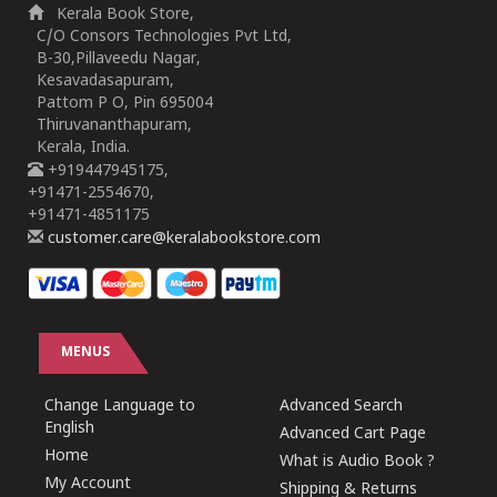
Kerala Book Store,
C/O Consors Technologies Pvt Ltd,
B-30,Pillaveedu Nagar,
Kesavadasapuram,
Pattom P O, Pin 695004
Thiruvananthapuram,
Kerala, India.
+919447945175,
+91471-2554670,
+91471-4851175
customer.care@keralabookstore.com
MENUS
Change Language to
Advanced Search
English
Advanced Cart Page
Home
What is Audio Book ?
My Account
Shipping & Returns