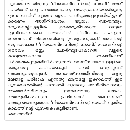
പുസ്തകമായിരുന്നു ‘ലിയോണിദാസിന്റെ ഡയറി.’ അത്
ചെയ്തത് ഒരു പത്തൊന്‍പതു വയസ്സുകാരിയായിരുന്നു
എന്ന അറിവ് എന്നെ ഏറെ അദ്ഭുതപ്പെടുത്തിയിട്ടുണ്ട്.
കാരണം അധിനിവേശം, യുദ്ധം, സ്വാതന്ത്ര്യം,
മനുഷ്യന്റെയുള്ളില്‍ ഉറഞ്ഞുകിടക്കുന്ന വന്യത
എന്നിവയൊക്കെ ആഴത്തില്‍ വിചിന്തനം ചെയ്യുന്ന
നോവലാണ് നിക്കോസിന്റെ ‘ഭ്രാതൃഹത്യകള്‍.’ അതിന്റെ
ഒരു ഭാഗമാണ് ‘ലിയോണിദാസിന്റെ ഡയറി.’ നോവലിന്റെ
ഗൗരവം ഒട്ടും ചോര്‍ന്നുപോകാതെ വളരെ
കാവ്യാത്മകമായ ഭാഷയിലാണ്
പരിഭാഷപ്പെടുത്തിയിരിക്കുന്നത്. ഡെയ്‌സിയുടെ ഉള്ളിലെ
കരുത്തുറ്റ കവിയെക്കൂടി അത് വെളിച്ചത്ത്
കൊണ്ടുവരുന്നുണ്ട്. കസാന്‍ദ്‌സാക്കീസിന്റെ ആദ്യ
മലയാള പരിഭാഷ എന്നതു മാത്രമല്ല ഇക്കാലത്ത് ഈ
പുസ്തകത്തിന്റെ പ്രസക്തി; യുദ്ധവും അധിനിവേശവും
അഭയാര്‍ത്ഥിത്വവും ഇന്നത്തെയും ലോകം
അഭിമുഖീകരിക്കുന്ന പ്രശ്‌നങ്ങള്‍ തന്നെയാണ്.
അതുകൊണ്ടുതന്നെ ‘ലിയോണിദാസിന്റെ ഡയറി’ പുതിയ
കാലത്തിന്റെ പുസ്തകംകൂടിയാണ്.
-ബെന്യാമിന്‍