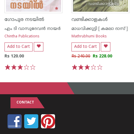
ഗോപുര നടയില്‍
വണ്ടിക്കാളകള്‍
എം ടി വാസുദേവന്‍ നായര്‍
മാധവിക്കുട്ടി [ കമലാ ദാസ് ]
Chintha Publications
Mathrubhumi Books
Add to Cart
Add to Cart
Rs 120.00
Rs 240.00
Rs 228.00
1
2
3
4
5
1
2
3
4
5
CONTACT