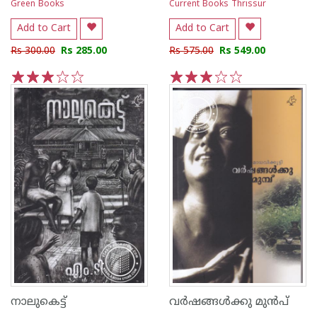
Green Books
Current Books Thrissur
Add to Cart
Add to Cart
Rs 300.00
Rs 285.00
Rs 575.00
Rs 549.00
1
2
3
4
5
1
2
3
4
5
നാലുകെട്ട്
വര്‍ഷങ്ങള്‍ക്കു മുന്‍‌പ്