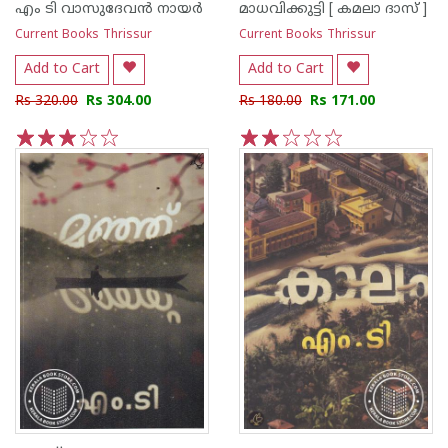
എം ടി വാസുദേവന്‍ നായര്‍
മാധവിക്കുട്ടി [ കമലാ ദാസ് ]
Current Books Thrissur
Current Books Thrissur
Add to Cart
Add to Cart
Rs 320.00
Rs 304.00
Rs 180.00
Rs 171.00
1
2
3
4
5
1
2
3
4
5