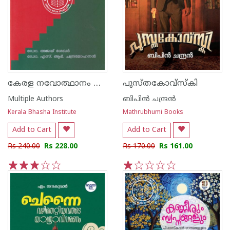
കേരള നവോത്ഥാനം പുതു വായനകള്‍
പുസ്തകോവ്സ്‌കി
Multiple Authors
ബിപിന്‍ ചന്ദ്രന്‍
Kerala Bhasha Institute
Mathrubhumi Books
Add to Cart
Add to Cart
Rs 240.00
Rs 228.00
Rs 170.00
Rs 161.00
1
2
3
4
5
1
2
3
4
5