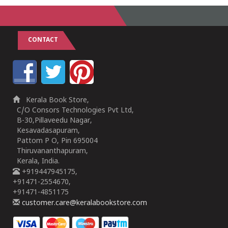
CONTACT
Kerala Book Store,
C/O Consors Technologies Pvt Ltd,
B-30,Pillaveedu Nagar,
Kesavadasapuram,
Pattom P O, Pin 695004
Thiruvananthapuram,
Kerala, India.
+919447945175,
+91471-2554670,
+91471-4851175
customer.care@keralabookstore.com