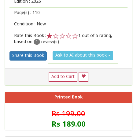
Edition :
2026
Page(s) :
110
Condition : New
Rate this Book :
1
out of 5 rating,
based on
review(s)
1
2
3
4
5
1
Ask to AI about this book
Share this Book
Add to Cart
Printed Book
Rs 199.00
Rs 189.00