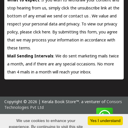
What to expect
: If you wish to withdraw your consent and
stop hearing from us, simply click the unsubscribe link at the
bottom of any email we send or
contact us
. We value and
respect your personal data and privacy. To view our privacy
policy, please
click here.
By submitting this form, you agree
that we may process your information in accordance with
these terms.
Mail Sending Intervals
: We do sent marketing mails twice
a month, and if there are any special occasions. No more
than 4 mails in a month will reach your inbox.
Copyright © 2026 | Kerala Book Store™. a venturer of
Consors
Technologies Pvt Ltd
Friday 7 August, 2026 IST
We use cookies to enhance your
Yes I understand
experience. By continuing to visit this site