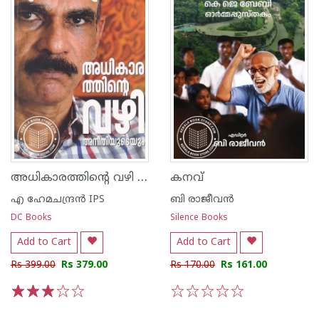
അധികാരത്തിന്റെ വഴി അനീതിയുടെയും
കനവ്
എ ഹേമചന്ദ്രന്‍ IPS
ബി രാജീവന്‍
DC Books
Silence Books
Add to Cart
Add to Cart
Rs 399.00
Rs 379.00
Rs 170.00
Rs 161.00
1
2
3
4
5
1
2
3
4
5