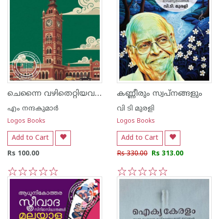
ചെന്നൈ വഴിതെറ്റിയവരുടെ യാത്രവിവരണം
കണ്ണീരും സ്വപ്നങ്ങളും
എം നന്ദകുമാര്‍
വി ടി മുരളി
Logos Books
Logos Books
Add to Cart
Add to Cart
Rs 100.00
Rs 330.00
Rs 313.00
1
2
3
4
5
1
2
3
4
5