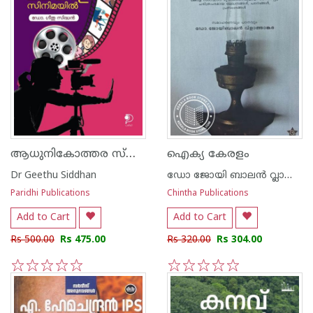
ആധുനികോത്തര സ്ത്രീവാദ സിനിമാസിദ്ധാന്തങ്ങൾ മലയാള സിനിമയിൽ
ഐക്യ കേരളം
Dr Geethu Siddhan
ഡോ ജോയി ബാലന്‍ വ്ലാത്താക്കര
Paridhi Publications
Chintha Publications
Add to Cart
Add to Cart
Rs 500.00
Rs 475.00
Rs 320.00
Rs 304.00
1
2
3
4
5
1
2
3
4
5