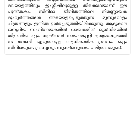
മലയാളത്തിലും ഇംഗ്ലീഷിലുമുള്ള തിരക്കഥയാണ് ഈ
പുസ്തകം. സിനിമാ ജീവിതത്തിലെ നിർണ്ണായക
മുഹൂർത്തങ്ങൾ അടയാളപ്പെടുത്തുന്ന മുന്നൂറോളം
ചിത്രങ്ങളും ഇതിൽ ഉൾപ്പെടുത്തിയിരിക്കുന്നു. ആദ്യകാല
ജനപ്രിയ സംവിധായകരിൽ ധായകരിൽ മുൻനിരയിൽ
തിളങ്ങിയ എം. കൃഷ്ണൻ നായരെപ്പറ്റി ദൃശ്യമാദ്ധ്യമത്തി
നു വേണ്ടി എഴുതപ്പെട്ട ആധികാരിക ഗ്രന്ഥം. ഒപ്പം
സിനിമയുടെ ഹ്രസ്വവും സൂക്ഷ്മവുമായ ചരിത്രവുമുണ്ട്.