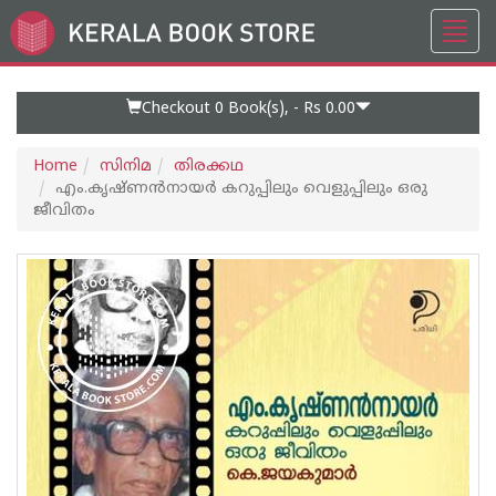
Toggl
Go
navig
to
Home
Page
Checkout 0
Book(s), -
Rs 0.00
Home
സിനിമ
തിരക്കഥ
എം.കൃഷ്ണൻനായർ കറുപ്പിലും വെളുപ്പിലും ഒരു
ജീവിതം