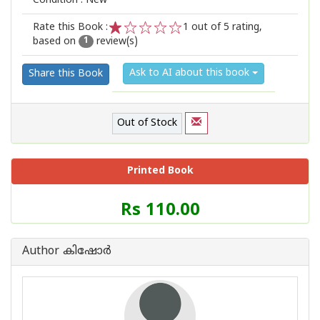
Condition : New
Rate this Book :
1
out of 5 rating,
based on
review(s)
1
2
3
4
5
1
Ask to AI about this book
Share this Book
Out of Stock
Printed Book
Price
Rs 110.00
of
this
Book
Author കിഷോർ
is