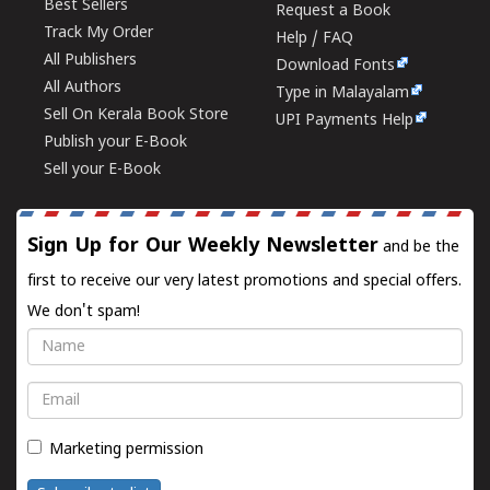
Best Sellers
Request a Book
Track My Order
Help / FAQ
All Publishers
Download Fonts
All Authors
Type in Malayalam
Sell On Kerala Book Store
UPI Payments Help
Publish your E-Book
Sell your E-Book
Sign Up for Our Weekly Newsletter
and be the
first to receive our very latest promotions and special offers.
We don't spam!
Name
Email
Marketing permission