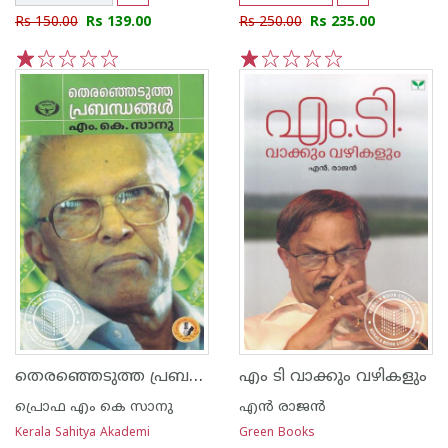
Rs 150.00
Rs 139.00
Rs 250.00
Rs 235.00
1
2
3
4
5
1
2
3
4
5
തെരഞ്ഞെടുത്ത പ്രബന്ധനങ്ങള്‍ എം കെ സാനു
എം ടി വാക്കും വഴികളും
പ്രൊഫ എം കെ സാനു
എന്‍ രാജന്‍
Kerala Sahitya Akademi
Green Books