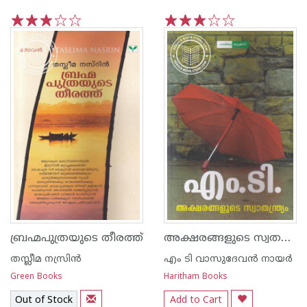
1
2
3
4
5
1
2
3
4
5
അക്ഷരങ്ങളുടെ സ്വതന്ത്യ്രം
ബ്രഹ്മപുത്രയുടെ തീരത്ത്
തസ്ലീമ നസ്രിന്‍
എം ടി വാസുദേവന്‍ നായര്‍
Green Books
Haritham Books
Out of Stock
Add to Cart