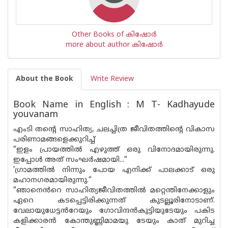
Other Books of കിഷോർ
more about author കിഷോർ
About the Book
Write Review
Book Name in English : M T- Kadhayude
youvanam
എംടി തന്റെ സാഹിത്യ, ചലച്ചിത്ര ജീവിതത്തിന്റെ വികാസ
പരിണാമങ്ങളെക്കുറിച്ച്
“ഇളം പ്രായത്തിൽ എഴുത്ത് ഒരു വിനോദമായിരുന്നു.
ഇപ്പോൾ അത് സംഘർഷമായി...“
’ഗ്രാമത്തിൽ നിന്നും പോയ എനിക്ക് പാലക്കാട് ഒരു
മഹാനഗരമായിരുന്നു.“
“ഞാനെൻറെ സാഹിത്യജീവിതത്തിൽ മറ്റെന്തിനേക്കാളും
ഏറെ കടപ്പെട്ടിരിക്കുന്നത് കുടല്ലൂരിനോടാണ്.
വേലായുധേട്ടൻറേയും ഗോവിന്ദൻകുട്ടിയുടേയും പകിട
കളിക്കാരൻ കോന്തുണ്ണിമാമയു ടേയും കാത് മുറിച്ച