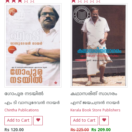
1
2
3
4
5
1
2
3
4
5
ഗോപുര നടയില്‍
കഥാസരിത് സാഗരം
എം ടി വാസുദേവന്‍ നായര്‍
എസ്‌ ജയചന്ദ്രന്‍‌ നായര്‍‌
Chintha Publications
Kerala Book Store Publishers
Add to Cart
Add to Cart
Rs 120.00
Rs 225.00
Rs 209.00