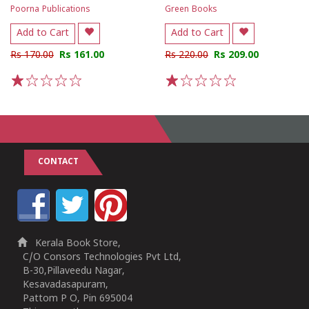
Poorna Publications
Green Books
Add to Cart
Add to Cart
Rs 170.00
Rs 161.00
Rs 220.00
Rs 209.00
1
2
3
4
5
1
2
3
4
5
CONTACT
Kerala Book Store,
C/O Consors Technologies Pvt Ltd,
B-30,Pillaveedu Nagar,
Kesavadasapuram,
Pattom P O, Pin 695004