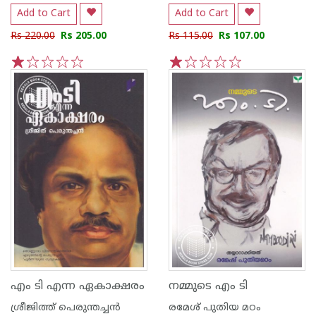
Add to Cart
Add to Cart
Rs 220.00
Rs 205.00
Rs 115.00
Rs 107.00
1
2
3
4
5
1
2
3
4
5
എം ടി എന്ന ഏകാക്ഷരം
നമ്മുടെ എം ടി
ശ്രീജിത്ത് പെരുന്തച്ചന്‍
രമേശ് പുതിയ മഠം