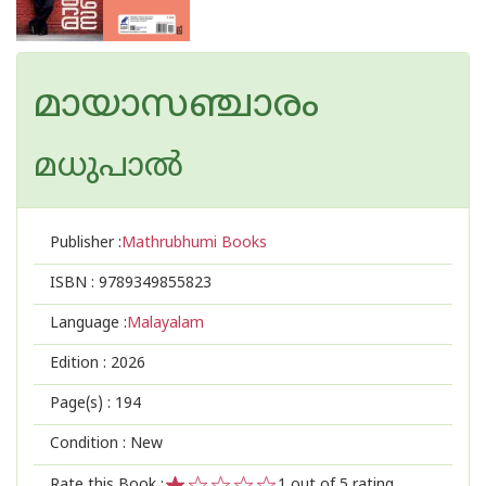
മായാസഞ്ചാരം
മധുപാല്‍
Publisher :
Mathrubhumi Books
ISBN :
9789349855823
Language :
Malayalam
Edition :
2026
Page(s) :
194
Condition : New
Rate this Book :
1
out of 5 rating,