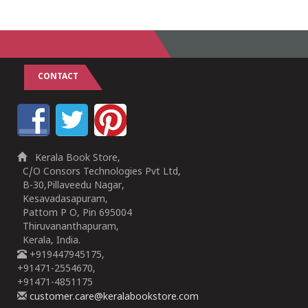
CONTACT
Kerala Book Store,
C/O Consors Technologies Pvt Ltd,
B-30,Pillaveedu Nagar,
Kesavadasapuram,
Pattom P O, Pin 695004
Thiruvananthapuram,
Kerala, India.
+919447945175,
+91471-2554670,
+91471-4851175
customer.care@keralabookstore.com