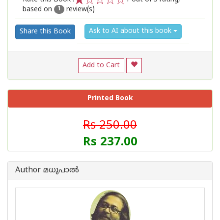
based on
review(s)
1
2
3
4
5
1
Ask to AI about this book
Share this Book
Add to Cart
Printed Book
Rs 250.00
Rs 237.00
Author മധുപാല്‍