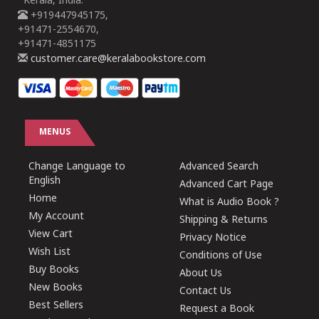
Kerala, India.
+919447945175,
+91471-2554670,
+91471-4851175
customer.care@keralabookstore.com
MENUS
Change Language to
Advanced Search
English
Advanced Cart Page
Home
What is Audio Book ?
My Account
Shipping & Returns
View Cart
Privacy Notice
Wish List
Conditions of Use
Buy Books
About Us
New Books
Contact Us
Best Sellers
Request a Book