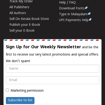
Track My Order
Help / FAQ
All Publishers
Download Fonts
All Authors
Type in Malayalam
Sell On Kerala Book Store
UPI Payments Help
Publish your E-Book
Sell your E-Book
Sign Up for Our Weekly Newsletter
and be the
first to receive our very latest promotions and special offers.
We don't spam!
Name
Email
Marketing permission
Subscribe to list