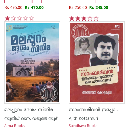
Rs 495.00
Rs 470.00
Rs 250.00
Rs 245.00
1
2
3
4
5
1
2
3
4
5
സാംബശിവൻ ഇപ്പോഴും എന്നോട് കഥ പറയാറുണ്ട്
മലപ്പുറം ദേശം സിനിമ
സുന്ദീപ് ഖന്ന, വരുൺ സൂദ്
Ajith Kottamuri
Atma Books
Saindhava Books