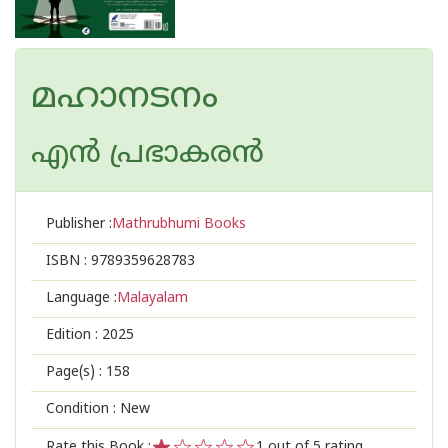
മഹാനടനം
എന്‍ പ്രഭാകരന്‍
Publisher :
Mathrubhumi Books
ISBN :
9789359628783
Language :
Malayalam
Edition :
2025
Page(s) :
158
Condition : New
Rate this Book :
1
out of 5 rating,