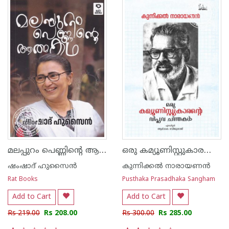
മലപ്പുറം പെണ്ണിന്റെ ആത്മകഥ
ഒരു കമ്യൂണിസ്റ്റുകാരന്റെ വിപ്ലവ ചിന്തകൾ
ഷംഷാദ് ഹുസൈൻ
കുന്നിക്കൽ നാരായണൻ
Rat Books
Pusthaka Prasadhaka Sangham
Add to Cart
Add to Cart
Rs 219.00
Rs 208.00
Rs 300.00
Rs 285.00