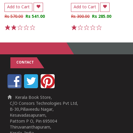
Add to Cart
Add to Cart
Rs 570.00
Rs 541.00
Rs 300.00
Rs 285.00
1
2
3
4
5
1
2
3
4
5
CONTACT
Kerala Book Store,
C/O Consors Technologies Pvt Ltd,
B-30,Pillaveedu Nagar,
Kesavadasapuram,
Pattom P O, Pin 695004
Thiruvananthapuram,