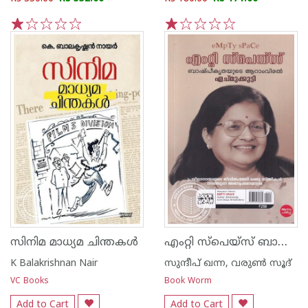
1
2
3
4
5
1
2
3
4
5
എംറ്റി സ്പെയ്സ് ബാഷ്പീകൃതയുടെ ആറാംവിരൽ
സിനിമ മാധ്യമ ചിന്തകൾ
K Balakrishnan Nair
സുന്ദീപ് ഖന്ന, വരുൺ സൂദ്
VC Books
Book Worm
Add to Cart
Add to Cart