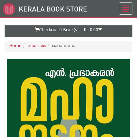
Toggl
Go
navig
to
Home
Page
Checkout 0
Book(s), -
Rs 0.00
Home
നോവല്‍
മഹാനടനം