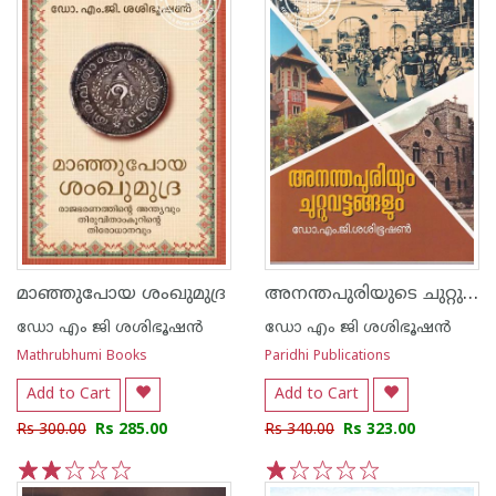
അനന്തപുരിയുടെ ചുറ്റുവട്ടം
മാഞ്ഞുപോയ ശംഖുമുദ്ര
ഡോ എം ജി ശശിഭൂഷന്‍
ഡോ എം ജി ശശിഭൂഷന്‍
Mathrubhumi Books
Paridhi Publications
Add to Cart
Add to Cart
Rs 300.00
Rs 285.00
Rs 340.00
Rs 323.00
1
2
3
4
5
1
2
3
4
5