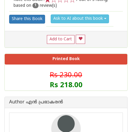
based on
review(s)
1
2
3
4
5
1
Ask to AI about this book
Share this Book
Add to Cart
Printed Book
Rs 230.00
Rs 218.00
Author എന്‍ പ്രഭാകരന്‍