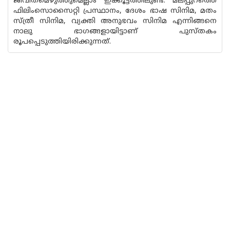
ജീവിതമെഴുത്തുമെല്ലാം ഇക്കൂട്ടത്തിലുണ്ട്. മലപ്പുറത്തെ
ഫിലിംസൊസൈറ്റി പ്രസ്ഥാനം, ദേശം ഭാഷ സിനിമ, മതം
സ്ത്രീ സിനിമ, വ്യക്തി അനുഭവം സിനിമ എന്നിങ്ങനെ
നാലു ഭാഗങ്ങളായിട്ടാണ് പുസ്‌തകം
രൂപപ്പെടുത്തിയിരിക്കുന്നത്.