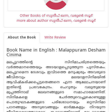
Other Books of സുന്ദീപ് ഖന്ന, വരുൺ സൂദ്
more about author സുന്ദീപ് ഖന്ന, വരുൺ സൂദ്
About the Book
Write Review
Book Name in English : Malappuram Desham
Cinima
മലപ്പുറത്തിന്റെ സിനിമാചരിത്രത്തെയും
വർത്തമാനത്തെയും അടയാളപ്പെടുത്തുന്ന പുസ്‌തകം.
മലപ്പുറമെന്ന ദേശവും ഇവിടത്തെ മനുഷ്യരും അവരുടെ
ജീവിതവും മലയാളസിനിമയിൽ
ആവിഷ്കരിക്കപ്പെട്ടതെങ്ങനെ എന്ന ആലോചനയാണ്
ഇതിൻ്റെ പ്രഭവകേന്ദ്രം. ചെറുതും വലുതുമായ
മുപ്പത്തിനാല് ലേഖനങ്ങളുടെ സമാഹാരമാണിത്.
സിനിമകളെ ചേർത്തുവെച്ചുകൊണ്ടുള്ള
പൊതുഘടകങ്ങളുടെ പരിശോധനയും ഒറ്റസിനിമാ
പഠനങ്ങളും അനുഭവങ്ങളും ഓർമ്മകളും നിറയുന്ന