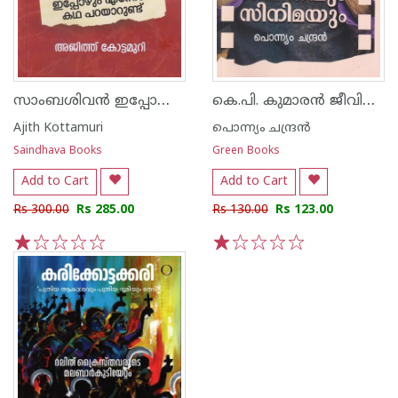
സാംബശിവൻ ഇപ്പോഴും എന്നോട് കഥ പറയാറുണ്ട്
കെ.പി. കുമാരൻ ജീവിതവും സിനിമയും
Ajith Kottamuri
പൊന്ന്യം ചന്ദ്രന്‍
Saindhava Books
Green Books
Add to Cart
Add to Cart
Rs 300.00
Rs 285.00
Rs 130.00
Rs 123.00
1
2
3
4
5
1
2
3
4
5