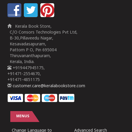
Kerala Book Store,
C/O Consors Technologies Pvt Ltd,
B-30,Pillaveedu Nagar,
Kesavadasapuram,
Pattom P O, Pin 695004
Thiruvananthapuram,
Kerala, India.
+919447945175,
+91471-2554670,
+91471-4851175
customer.care@keralabookstore.com
MENUS
Change Language to
Advanced Search