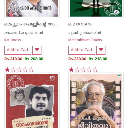
മലപ്പുറം പെണ്ണിന്റെ ആത്മകഥ
മഹാനടനം
ഷംഷാദ് ഹുസൈൻ
എന്‍ പ്രഭാകരന്‍
Rat Books
Mathrubhumi Books
Add to Cart
Add to Cart
Rs 219.00
Rs 208.00
Rs 230.00
Rs 218.00
1
2
3
4
5
1
2
3
4
5