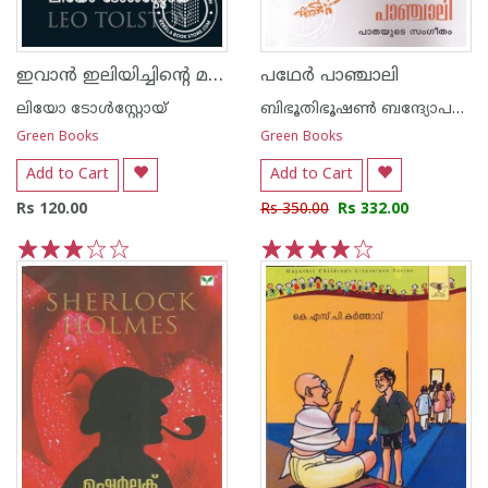
ഇവാ‌ന്‍ ഇലിയിച്ചിന്റെ മരണം
പഥേര്‍ പാഞ്ചാലി
ലിയോ ടോള്‍സ്റ്റോയ്
ബിഭൂതിഭൂഷണ്‍ ബന്ദ്യോപദ്ധ്യായ
Green Books
Green Books
Add to Cart
Add to Cart
Rs 120.00
Rs 350.00
Rs 332.00
1
2
3
4
5
1
2
3
4
5