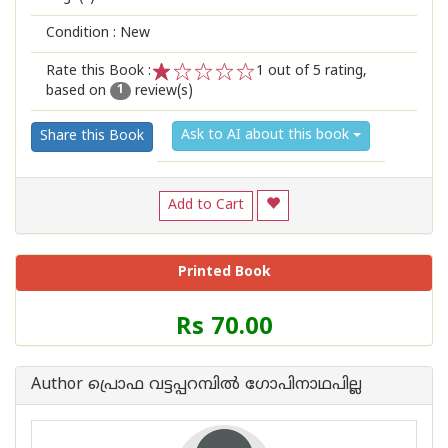
Condition : New
Rate this Book :
1
out of 5 rating,
based on
review(s)
1
2
3
4
5
1
Ask to AI about this book
Share this Book
Add to Cart
Printed Book
Price
Rs 70.00
of
this
Book
Author പ്രൊഫ വട്ടപ്പറമ്പിൽ ഗോപിനാഥപില്ല
is