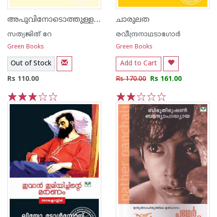
അപുവിനോടൊത്തുള്ള എന്റെ ദിനങ്ങള്‍
ചാരുലത
സത്യജിത് റേ
രവീന്ദ്രനാഥടാഗോര്‍
Green Books
Green Books
Out of Stock
Add to Cart
Rs 110.00
Rs 170.00
Rs 161.00
1
2
3
4
5
1
2
3
4
5