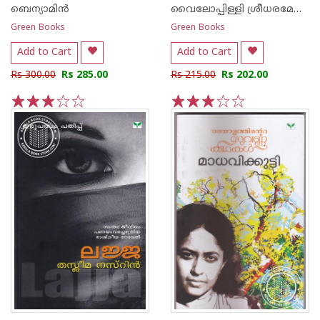
ബെന്യാമിന്‍
വൈലോപ്പിള്ളി ശ്രീധരമേനോ‌ന്‍
Green Books
Green Books
Add to Cart
Add to Cart
Rs 300.00
Rs 285.00
Rs 215.00
Rs 202.00
1
2
3
4
5
1
2
3
4
5