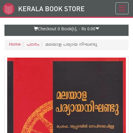
Toggl
Go
navig
to
Home
Page
Checkout 0
Book(s), -
Rs 0.00
Home
പഠനം
മലയാള പര്യായ നിഘണ്ടു