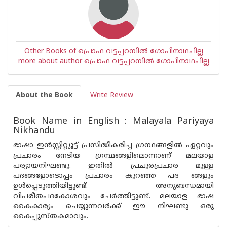
Other Books of പ്രൊഫ വട്ടപ്പറമ്പിൽ ഗോപിനാഥപില്ല
more about author പ്രൊഫ വട്ടപ്പറമ്പിൽ ഗോപിനാഥപില്ല
About the Book
Write Review
Book Name in English : Malayala Pariyaya
Nikhandu
ഭാഷാ ഇൻസ്റ്റിറ്റ്യൂട്ട് പ്രസിദ്ധീകരിച്ച ഗ്രന്ഥങ്ങളിൽ ഏറ്റവും
പ്രചാരം നേടിയ ഗ്രന്ഥങ്ങളിലൊന്നാണ് മലയാള
പര്യായനിഘണ്ടു. ഇതിൽ പ്രചുരപ്രചാര മുള്ള
പദങ്ങളോടൊപ്പം പ്രചാരം കുറഞ്ഞ പദ ങ്ങളും
ഉൾപ്പെടുത്തിയിട്ടുണ്ട്. അനുബന്ധമായി
വിപരീതപദകോശവും ചേർത്തിട്ടുണ്ട്. മലയാള ഭാഷ
കൈകാര്യം ചെയ്യുന്നവർക്ക് ഈ നിഘണ്ടു ഒരു
കൈപ്പുസ്തകമാവും.