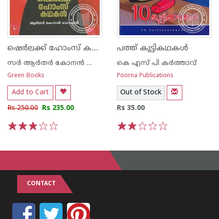
ഷെര്‍ലക്ക് ഹോംസ് കഥകള്‍
പത്ത് കുട്ടികഥകള്‍
സര്‍ ആര്‍തര്‍ കോനന്‍ ഡോയല്‍
കെ എസ് പി കര്‍ത്താവ്
Green Books
Poorna Publications
Add to Cart
Out of Stock
Rs 250.00
Rs 235.00
Rs 35.00
1
2
3
4
5
1
2
3
4
5
CONTACT