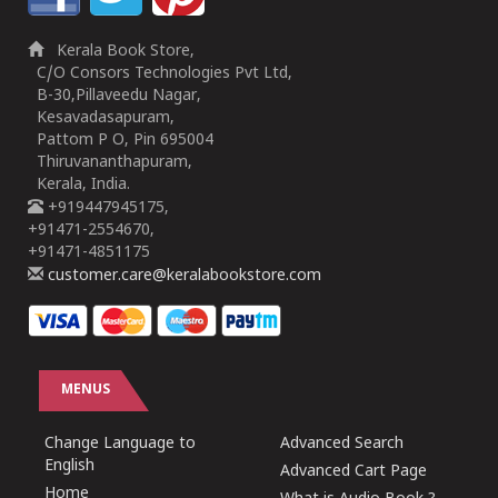
Kerala Book Store,
C/O Consors Technologies Pvt Ltd,
B-30,Pillaveedu Nagar,
Kesavadasapuram,
Pattom P O, Pin 695004
Thiruvananthapuram,
Kerala, India.
+919447945175,
+91471-2554670,
+91471-4851175
customer.care@keralabookstore.com
MENUS
Change Language to
Advanced Search
English
Advanced Cart Page
Home