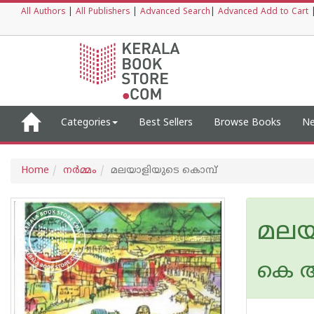
All Authors
|
All Publishers
|
Advanced Search
|
Advanced Add to Cart
Categories
Best Sellers
Browse Books
Ne
Home
നര്‍മ്മം
മലയാളിയുടെ കൊമ്പ്
മലയ
കെ ആ