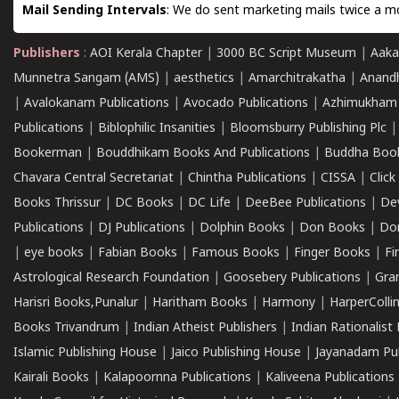
Mail Sending Intervals
: We do sent marketing mails twice a mo
Publishers
:
AOI Kerala Chapter
|
3000 BC Script Museum
|
Aaka
Munnetra Sangam (AMS)
|
aesthetics
|
Amarchitrakatha
|
Anand
|
Avalokanam Publications
|
Avocado Publications
|
Azhimukham
Publications
|
Biblophilic Insanities
|
Bloomsburry Publishing Plc
Bookerman
|
Bouddhikam Books And Publications
|
Buddha Boo
Chavara Central Secretariat
|
Chintha Publications
|
CISSA
|
Clic
Books Thrissur
|
DC Books
|
DC Life
|
DeeBee Publications
|
De
Publications
|
DJ Publications
|
Dolphin Books
|
Don Books
|
Don
|
eye books
|
Fabian Books
|
Famous Books
|
Finger Books
|
Fi
Astrological Research Foundation
|
Goosebery Publications
|
Gra
Harisri Books,Punalur
|
Haritham Books
|
Harmony
|
HarperCollin
Books Trivandrum
|
Indian Atheist Publishers
|
Indian Rationalist 
Islamic Publishing House
|
Jaico Publishing House
|
Jayanadam Pub
Kairali Books
|
Kalapoornna Publications
|
Kaliveena Publications