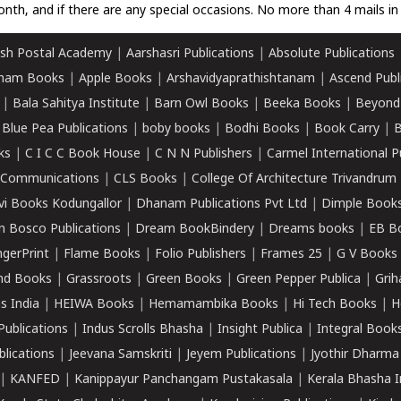
nth, and if there are any special occasions. No more than 4 mails in 
sh Postal Academy
|
Aarshasri Publications
|
Absolute Publications
ham Books
|
Apple Books
|
Arshavidyaprathishtanam
|
Ascend Publ
|
Bala Sahitya Institute
|
Barn Owl Books
|
Beeka Books
|
Beyond
|
Blue Pea Publications
|
boby books
|
Bodhi Books
|
Book Carry
|
B
ks
|
C I C C Book House
|
C N N Publishers
|
Carmel International P
k Communications
|
CLS Books
|
College Of Architecture Trivandrum
vi Books Kodungallor
|
Dhanam Publications Pvt Ltd
|
Dimple Book
 Bosco Publications
|
Dream BookBindery
|
Dreams books
|
EB B
ngerPrint
|
Flame Books
|
Folio Publishers
|
Frames 25
|
G V Books
nd Books
|
Grassroots
|
Green Books
|
Green Pepper Publica
|
Grih
s India
|
HEIWA Books
|
Hemamambika Books
|
Hi Tech Books
|
H
Publications
|
Indus Scrolls Bhasha
|
Insight Publica
|
Integral Book
lications
|
Jeevana Samskriti
|
Jeyem Publications
|
Jyothir Dharma
|
KANFED
|
Kanippayur Panchangam Pustakasala
|
Kerala Bhasha I