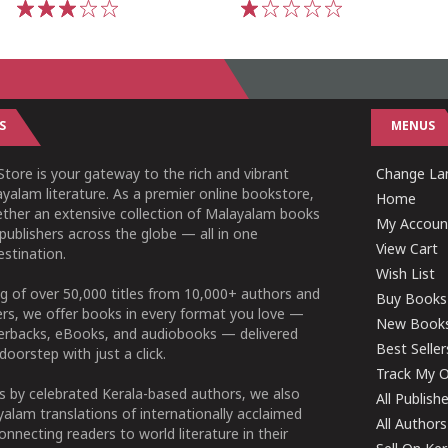
1
2
3
4
5
1
2
3
4
5
S
MENUS
tore is your gateway to the rich and vibrant
Change Lan
yalam literature. As a premier online bookstore,
Home
ether an extensive collection of Malayalam books
My Accoun
publishers across the globe — all in one
View Cart
stination.
Wish List
g of over 50,000 titles from 10,000+ authors and
Buy Books
ers, we offer books in every format you love —
New Book
perbacks, eBooks, and audiobooks — delivered
Best Seller
doorstep with just a click.
Track My O
 by celebrated Kerala-based authors, we also
All Publish
alam translations of internationally acclaimed
All Authors
connecting readers to world literature in their