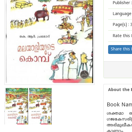
Publisher :
Language 
Page(s) :
Rate this 
Share this
About the 
Book Name
ശക്തമാ രാ
ഗജകേസരി(ആന
അഭിമുഖീകര
കാണാം.