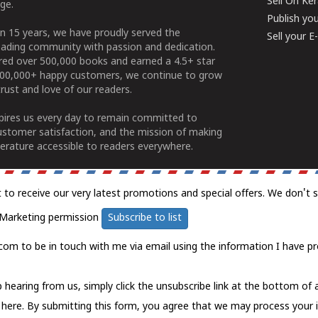
Sell On Ke
ge.
Publish yo
n 15 years, we have proudly served the
Sell your 
ading community with passion and dedication.
ered over 500,000 books and earned a 4.5+ star
100,000+ happy customers, we continue to grow
rust and love of our readers.
spires us every day to remain committed to
ustomer satisfaction, and the mission of making
erature accessible to readers everywhere.
t to receive our very latest promotions and special offers. We don't 
Marketing permission
Subscribe to list
com to be in touch with me via email using the information I have pr
 hearing from us, simply click the unsubscribe link at the bottom of
k here.
By submitting this form, you agree that we may process your 