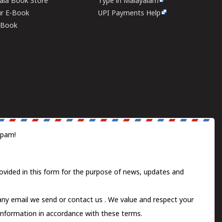
rala Book Store
Type in Malayalam
ur E-Book
UPI Payments Help
E-Book
spam!
ovided in this form for the purpose of news, updates and
 any email we send or
contact us
. We value and respect your
information in accordance with these terms.