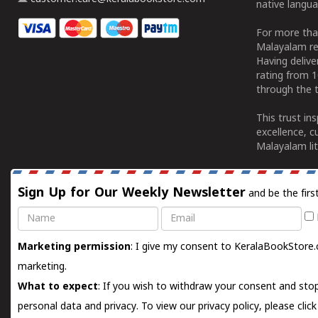
native langua
For more tha
Malayalam re
Having deliv
rating from 
through the t
This trust in
excellence, c
Malayalam lit
Sign Up for Our Weekly Newsletter
and be the firs
Name
Email
Marketing permission
: I give my consent to KeralaBookStore.
marketing.
What to expect
: If you wish to withdraw your consent and stop
personal data and privacy. To view our privacy policy, please
clic