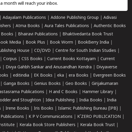
a month will reach your inbox.
|
Adayalam Publications
|
Addone Publishing Group
|
Adivasi
ishers
|
Atma Books
|
Aura Tales Publications
|
Authentic Books
 Books
|
Bhairavi Publications
|
Bhaktivedanta Book Trust
ook Media
|
Book Plus
|
Book Worm
|
BookBerry India
|
ublishing House
|
CD/DVD
|
Centre for South Indian Studies
|
|
Corpus
|
CSS Books
|
Current Books Kottayam
|
Current
s
|
Divya Gahbh Sankar and Anusandhan Kendra
|
Divyaverse
ooks
|
editindia
|
EK Books
|
eka
|
era Books
|
Evergreen Books
|
Ganga Books
|
Genius Books
|
Geo Books
|
Girijakumaran
astasrama Publications
|
H and C Books
|
Hammer Library
|
odder and Stoughton
|
Idea Publishing
|
India Books
|
India
s
|
Irene Books
|
Iris Books
|
Islamic Publishing Bureau (IPB)
|
 Publications
|
K P V Communications
|
K'ZERO PUBLICATION
|
nstitute
|
Kerala Book Store Publishers
|
Kerala Book Trust
|