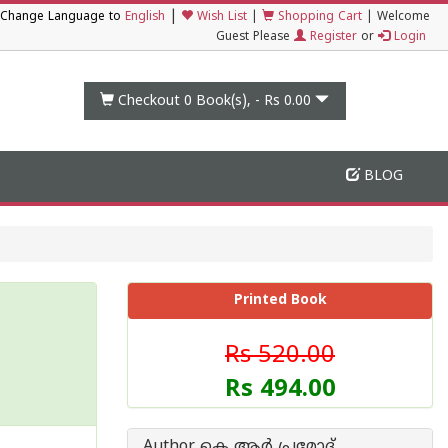
|
Change Language to
English
Wish List
|
Shopping Cart
|
Welcome
Guest Please
Register
or
Login
Checkout 0
Book(s), -
Rs 0.00
BLOG
Printed Book
Rs 520.00
Rs 494.00
Author കെ ആർ പ്രമോദ്