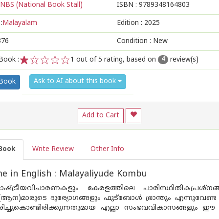
NBS (National Book Stall)
ISBN :
9789348164803
:
Malayalam
Edition :
2025
376
Condition : New
Book :
1
out of 5 rating, based on
review(s)
4
1
2
3
4
5
Ask to AI about this book
 Book
Add to Cart
Book
Write Review
Other Info
 in English : Malayaliyude Kombu
ഷ്ട്രീയവിചാരണകളും കേരളത്തിലെ പാരിസ്ഥിതികപ്രശ്നങ്
)മാരുടെ ദുര്യോഗങ്ങളും ഫുട്ബോള്‍ ഭ്രാന്തും എന്നുവേണ്ട ഒ
ിച്ചുകൊണ്ടിരിക്കുന്നതുമായ എല്ലാ സംഭവവികാസങ്ങളും ഈ പുസ