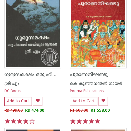
ഗുരുസമക്ഷം ഒരു ഹിമാലയ‌ന്‍ യോഗിയുടെ ആത്മകഥ
പുരാണനിഘണ്ടു
ശ്രീ എം
കെ കുഞ്ഞനന്തന്‍ നായര്‍
DC Books
Poorna Publications
Add to Cart
Add to Cart
Rs 499.00
Rs 474.00
Rs 600.00
Rs 558.00
1
2
3
4
5
1
2
3
4
5