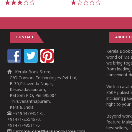
1
2
3
4
5
1
2
3
4
5
CONTACT
ABOUT U
Kerala Book S
world of Mala
we bring tog
from leading 
Kerala Book Store,
convenient de
C/O Consors Technologies Pvt Ltd,
B-30,Pillaveedu Nagar,
With a catalo
Kesavadasapuram,
350+ publish
Pattom P O, Pin 695004
including pa
Thiruvananthapuram,
right to your 
Kerala, India.
+919447945175,
Beyond works
+91471-2554670,
feature Malay
+91471-4851175
bestsellers, 
customer.care@keralabookstore.com