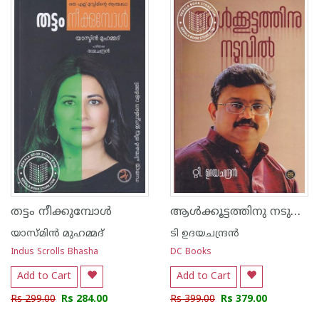
ആൾക്കൂട്ടത്തിനു നടുവിൽ
തട്ടം നീക്കുമ്പോൾ
യാസ്മിൻ മുഹമ്മദ്
ടി ഉദയചന്ദ്രൻ
Indus Scrolls Bhasha
DC Books
Add to Cart
Add to Cart
Rs 299.00
Rs 284.00
Rs 399.00
Rs 379.00