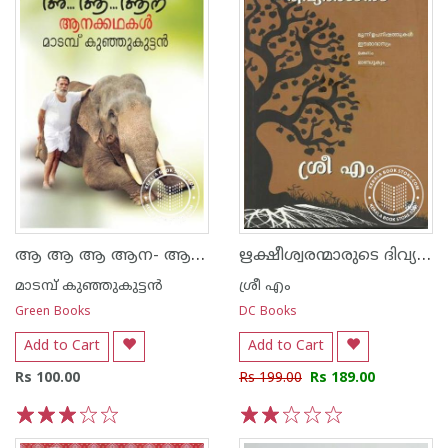
ആ ആ ആ ആന- ആനക്കഥകള്‍
ഋക്ഷീശ്വരന്മാരുടെ ദിവ്യ ദര്‍ശനം
മാടമ്പ് കുഞ്ഞുകുട്ടന്‍
ശ്രീ എം
Green Books
DC Books
Add to Cart
Add to Cart
Rs 100.00
Rs 199.00
Rs 189.00
1
2
3
4
5
1
2
3
4
5