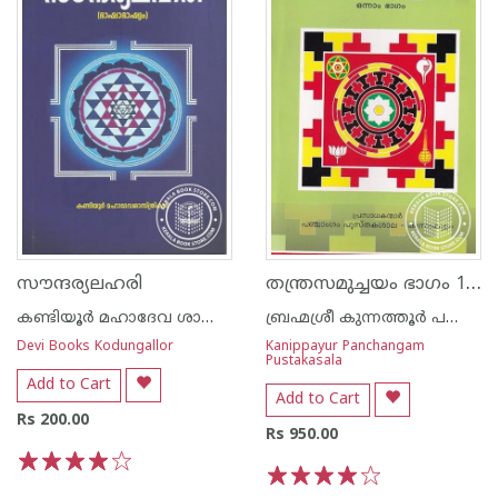
തന്ത്രസമുച്ചയം ഭാഗം 1 2 3
സൗന്ദര്യലഹരി
കണ്ടിയൂർ മഹാദേവ ശാസ്ത്രികള്‍
ബ്രഹ്മശ്രീ കുന്നത്തൂര്‍ പണ്ടിജ്ഞറേത്ത്
Devi Books Kodungallor
Kanippayur Panchangam
Pustakasala
Add to Cart
Add to Cart
Rs 200.00
Rs 950.00
1
2
3
4
5
1
2
3
4
5