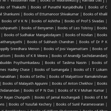
f M T Vasudevan Nair
|
Books of Madhavikutty [ Kamala Das ]
|
ks of Thakazhi
|
Books of Punathil Kunjabdhulla
|
Books of C
il Shankunni
|
Books of Ettumanoor Shivakumar
|
Books of Khalil
|
Books of V K N
|
Books of Ashitha
|
Books of Prof S Sivadas
|
Pushpanath
|
Books of Benyamin
|
Books of Leo Tolstoy
|
Books
|
Books of Sudhakar Mangalodayam
|
Books of Kovilan
|
Books
aithanyayathi
|
Books of Subhash Chandran
|
Books of Dr P K
oppilly Sreedhara Menon
|
Books of Josi Vagamattam
|
Books of
mattom
|
Books of K R Meera
|
Books of Anand(p Sachidanandan)
abuddin Poythumkadavu
|
Books of Taslima Nasrin
|
Books of
ames Hadley Chase
|
Books of Sumangala
|
Books of I T Lokam
dmanabhan
|
Books of Sethu
|
Books of Malyattoor Ramakrishnan
|
Books of Malayath Appunni
|
Books of Anton Chekhov
|
Books
chidanandan
|
Books of P N Das
|
Books of K V Mohan Kumar
|
Dr Rajan Chungath
|
Books of Jamal Kochangadi
|
Books of E M
ons
|
Books of Yusufali Kechery
|
Books of Sunil Paramesvaran
|