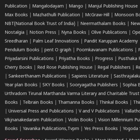
Publication
|
Mangalodayam
|
Mango
|
Manjul Publishing House
Max Books
|
Mazhathulli Publication
|
McGraw-Hill
|
Monsoon B
NBT(National Book Trust of India)
|
Neermathalam Books
|
New
Nostalgia
|
Notion Press
|
Nyna Books
|
Olive Publications
|
Ope
Sreedharan
|
Palm Leaf Innovations
|
Pandit Karuppan Academy
Pendulum Books
|
pent O graph
|
Poomkavanam Publications
|
Priyadarsini Publications
|
Priyatha Books
|
Progress
|
Pusthaka 
Cherry Books
|
Red Rose Publishing House
|
Regal Publishers
|
R
|
Sankeerthanam Publications
|
Sapiens Literature
|
Sasthrajala
Year plan Books
|
SKY Books
|
Sooryagatha Publishers
|
Sophia 
Urthradom Tirunal Marthanda Varma Literary and Charitable Trust
Books
|
Telbrain Books
|
Thamanna Books
|
Thinkal Books
|
Th
|
Universal Press and Publications
|
V and V Publications
|
Vallath
Vikjnanakedaram Publication
|
Violin Books
|
Vision Millennium Pu
Books
|
Yavanika Publications,Tvpm
|
Yes Press Books
|
Yogoda S