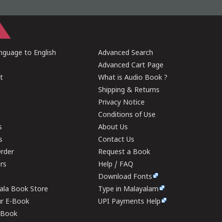
guage to English
Advanced Search
Advanced Cart Page
t
What is Audio Book ?
Shipping & Returns
Privacy Notice
Conditions of Use
s
About Us
s
Contact Us
rder
Request a Book
ers
Help / FAQ
Download Fonts
rala Book Store
Type in Malayalam
ur E-Book
UPI Payments Help
E-Book