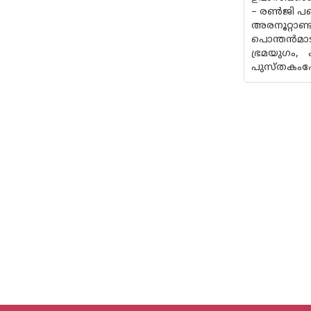
– രണ്‍ജി പണ
അരനൂറ്റാണ്
പൊന്തന്‍മ
ഭ്രമയുഗം,
പുസ്തകംപോല