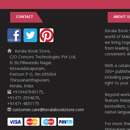
CONTACT
ABOUT U
Kerala Book S
world of Mala
we bring tog
from leading 
Kerala Book Store,
convenient de
C/O Consors Technologies Pvt Ltd,
B-30,Pillaveedu Nagar,
With a catalo
Kesavadasapuram,
350+ publish
Pattom P O, Pin 695004
including pa
Thiruvananthapuram,
right to your 
Kerala, India.
+919447945175,
Beyond works
+91471-2554670,
feature Malay
+91471-4851175
bestsellers, 
customer.care@keralabookstore.com
native langua
For more tha
Malayalam re