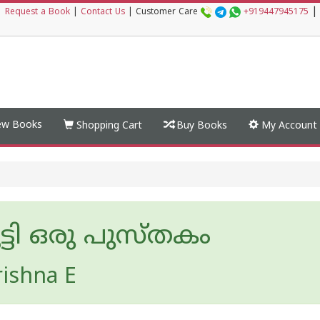
|
|
Request a Book
|
Contact Us
|
Customer Care
+919447945175
w Books
Shopping Cart
Buy Books
My Account
ൂട്ടി ഒരു പുസ്തകം
rishna E