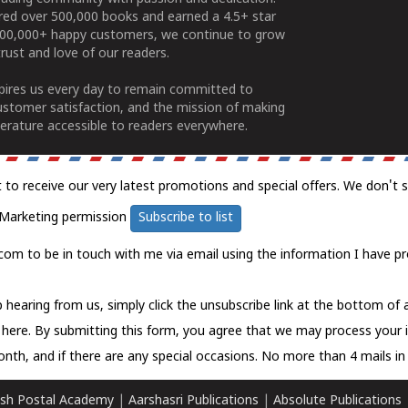
ered over 500,000 books and earned a 4.5+ star
100,000+ happy customers, we continue to grow
rust and love of our readers.
spires us every day to remain committed to
ustomer satisfaction, and the mission of making
erature accessible to readers everywhere.
t to receive our very latest promotions and special offers. We don't 
Marketing permission
Subscribe to list
com to be in touch with me via email using the information I have pr
 hearing from us, simply click the unsubscribe link at the bottom of
k here.
By submitting this form, you agree that we may process your 
nth, and if there are any special occasions. No more than 4 mails in 
sh Postal Academy
|
Aarshasri Publications
|
Absolute Publications