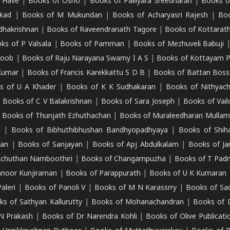
 Have
|
Books of Osho
|
Books of Palliyara Sreedharan
|
Books o
kad
|
Books of M Mukundan
|
Books of Acharyasri Rajesh
|
Boo
adhakrishnan
|
Books of Raveendranath Tagore
|
Books of Kottarath
ks of P Valsala
|
Books of Pamman
|
Books of Mezhuveli Babuji
roob
|
Books of Raju Narayana Swamy I A S
|
Books of Kottayam 
Kumar
|
Books of Francis Karekkattu S D B
|
Books of Battan Boss
s of U A Khader
|
Books of K K Sudhakaran
|
Books of Nithyach
|
Books of C V Balakrishnan
|
Books of Sara Joseph
|
Books of Vail
|
Books of Thunjath Ezhuthachan
|
Books of Muraleedharan Mulla
e
|
Books of Bibhuthibhushan Bandhyopadhyaya
|
Books of Shih
dan
|
Books of Sanjayan
|
Books of Apj Abdulkalam
|
Books of J
Achuthan Namboothiri
|
Books of Changampuzha
|
Books of T Pa
nnoor Kunjiraman
|
Books of Parappurath
|
Books of U K Kumaran
aleri
|
Books of Panoli V
|
Books of M N Karassrry
|
Books of Sa
ks of Sathyan Kallurutty
|
Books of Mohanachandran
|
Books of 
N Prakash
|
Books of Dr Narendra Kohli
|
Books of Olive Publicati