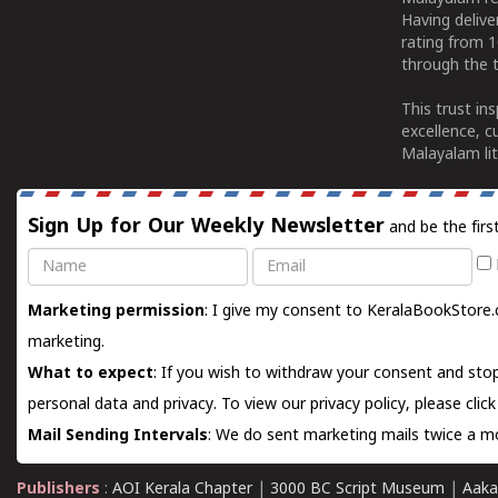
Having deliv
rating from 
through the t
This trust in
excellence, c
Malayalam lit
Sign Up for Our Weekly Newsletter
and be the firs
Name
Email
Marketing permission
: I give my consent to KeralaBookStore.
marketing.
What to expect
: If you wish to withdraw your consent and stop
personal data and privacy. To view our privacy policy, please
clic
Mail Sending Intervals
: We do sent marketing mails twice a mo
Publishers
:
AOI Kerala Chapter
|
3000 BC Script Museum
|
Aaka