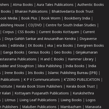
ishers
|
Atma Books
|
Aura Tales Publications
|
Authentic Books
 Books
|
Bhairavi Publications
|
Bhaktivedanta Book Trust
ook Media
|
Book Plus
|
Book Worm
|
BookBerry India
|
ublishing House
|
CD/DVD
|
Centre for South Indian Studies
|
|
Corpus
|
CSS Books
|
Current Books Kottayam
|
Current
s
|
Divya Gahbh Sankar and Anusandhan Kendra
|
Divyaverse
ooks
|
editindia
|
EK Books
|
eka
|
era Books
|
Evergreen Books
|
Ganga Books
|
Genius Books
|
Geo Books
|
Girijakumaran
astasrama Publications
|
H and C Books
|
Hammer Library
|
odder and Stoughton
|
Idea Publishing
|
India Books
|
India
s
|
Irene Books
|
Iris Books
|
Islamic Publishing Bureau (IPB)
|
 Publications
|
K P V Communications
|
K'ZERO PUBLICATION
|
nstitute
|
Kerala Book Store Publishers
|
Kerala Book Trust
|
r Kalari
|
Kottayam Puspanath Publications
|
Kurukshethra
s
|
Litmus
|
Living Leaf Publications
|
Liwing Books
|
Logos
 Publishers
|
MaluBen Publications
|
Mambazham
|
Manavata