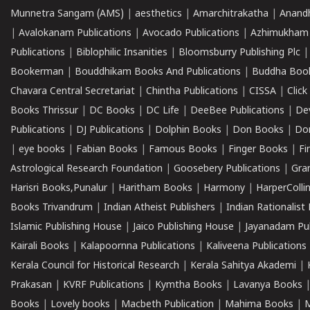
Munnetra Sangam (AMS)
|
aesthetics
|
Amarchitrakatha
|
Anand
|
Avalokanam Publications
|
Avocado Publications
|
Azhimukham
Publications
|
Biblophilic Insanities
|
Bloomsburry Publishing Plc
Bookerman
|
Bouddhikam Books And Publications
|
Buddha Boo
Chavara Central Secretariat
|
Chintha Publications
|
CISSA
|
Clic
Books Thrissur
|
DC Books
|
DC Life
|
DeeBee Publications
|
De
Publications
|
DJ Publications
|
Dolphin Books
|
Don Books
|
Don
|
eye books
|
Fabian Books
|
Famous Books
|
Finger Books
|
Fi
Astrological Research Foundation
|
Goosebery Publications
|
Gra
Harisri Books,Punalur
|
Haritham Books
|
Harmony
|
HarperCollin
Books Trivandrum
|
Indian Atheist Publishers
|
Indian Rationalist 
Islamic Publishing House
|
Jaico Publishing House
|
Jayanadam Pub
Kairali Books
|
Kalapoornna Publications
|
Kaliveena Publications
Kerala Council for Historical Research
|
Kerala Sahitya Akademi
|
Prakasan
|
KVRF Publications
|
Kymtha Books
|
Lavanya Books
Books
|
Lovely books
|
Macbeth Publication
|
Mahima Books
|
M