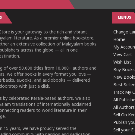
S
MENUS
tore is your gateway to the rich and vibrant
Change Lan
yalam literature. As a premier online bookstore,
Home
ether an extensive collection of Malayalam books
My Accoun
publishers across the globe — all in one
View Cart
stination.
Wish List
g of over 50,000 titles from 10,000+ authors and
Buy Books
ers, we offer books in every format you love —
New Book
perbacks, eBooks, and audiobooks — delivered
Best Seller
doorstep with just a click.
Track My O
 by celebrated Kerala-based authors, we also
All Publish
alam translations of internationally acclaimed
All Authors
connecting readers to world literature in their
Sell On Ke
ge.
Publish yo
n 15 years, we have proudly served the
Sell your 
ading community with passion and dedication.