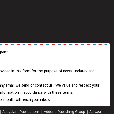
spam!
ovided in this form for the purpose of news, updates and
 any email we send or
contact us
. We value and respect your
information in accordance with these terms.
a month will reach your inbox.
|
Adayalam Publications
|
Addone Publishing Group
|
Adivasi