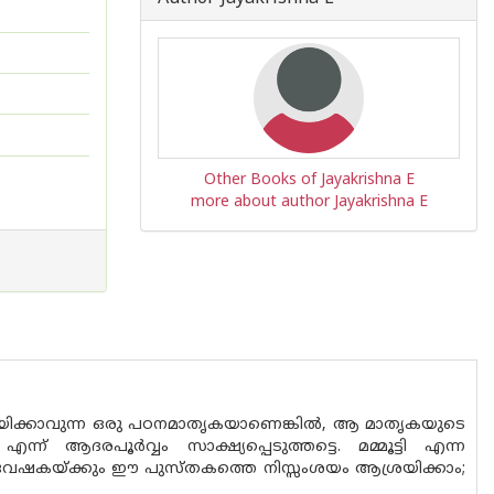
Other Books of Jayakrishna E
more about author Jayakrishna E
വായിക്കാവുന്ന ഒരു പഠനമാതൃകയാണെങ്കില്‍, ആ മാതൃകയുടെ
രപൂര്‍വ്വം സാക്ഷ്യപ്പെടുത്തട്ടെ. മമ്മൂട്ടി എന്ന
 ഗവേഷകയ്ക്കും ഈ പുസ്തകത്തെ നിസ്സംശയം ആശ്രയിക്കാം;