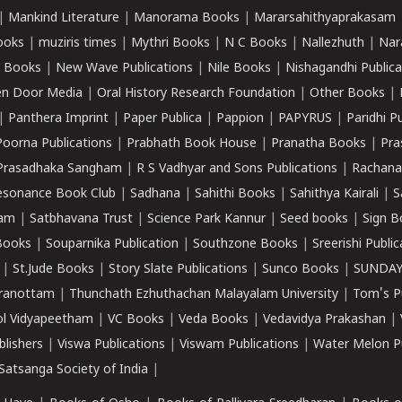
|
Mankind Literature
|
Manorama Books
|
Mararsahithyaprakasam
ooks
|
muziris times
|
Mythri Books
|
N C Books
|
Nallezhuth
|
Nar
 Books
|
New Wave Publications
|
Nile Books
|
Nishagandhi Publica
n Door Media
|
Oral History Research Foundation
|
Other Books
|
|
Panthera Imprint
|
Paper Publica
|
Pappion
|
PAPYRUS
|
Paridhi P
Poorna Publications
|
Prabhath Book House
|
Pranatha Books
|
Pra
Prasadhaka Sangham
|
R S Vadhyar and Sons Publications
|
Rachana
esonance Book Club
|
Sadhana
|
Sahithi Books
|
Sahithya Kairali
|
S
kam
|
Satbhavana Trust
|
Science Park Kannur
|
Seed books
|
Sign B
Books
|
Souparnika Publication
|
Southzone Books
|
Sreerishi Publi
|
St.Jude Books
|
Story Slate Publications
|
Sunco Books
|
SUNDAY
iranottam
|
Thunchath Ezhuthachan Malayalam University
|
Tom's P
ol Vidyapeetham
|
VC Books
|
Veda Books
|
Vedavidya Prakashan
|
blishers
|
Viswa Publications
|
Viswam Publications
|
Water Melon Pu
atsanga Society of India
|