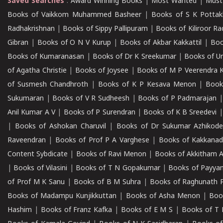
Saved Searches
:
Award Winning Books
|
Most Wanted
|
Must
Books of Vaikkom Muhammed Basheer
|
Books of S K Pottak
Radhakrishnan
|
Books of Sippy Pallipuram
|
Books of Kiliroor R
Gibran
|
Books of O N V Kurup
|
Books of Akbar Kakkattil
|
Boo
Books of Kumaranasan
|
Books of Dr K Sreekumar
|
Books of U
of Agatha Christie
|
Books of Joysee
|
Books of M P Veerendra 
of Susmesh Chandhroth
|
Books of K P Kesava Menon
|
Book
Sukumaran
|
Books of V R Sudheesh
|
Books of P Padmarajan
Anil Kumar A V
|
Books of P Surendran
|
Books of K B Sreedevi
|
Books of Ashokan Charuvil
|
Books of Dr Sukumar Azhikod
Raveendran
|
Books of Prof P A Varghese
|
Books of Kakkana
Content Sybdicate
|
Books of Ravi Menon
|
Books of Akkitham 
|
Books of Vilasini
|
Books of T N Gopakumar
|
Books of Payya
of Prof M K Sanu
|
Books of B M Suhra
|
Books of Raghunath P
Books of Madampu Kunjikkuttan
|
Books of Asha Menon
|
Boo
Hashim
|
Books of Franz Kafka
|
Books of E M S
|
Books of T 