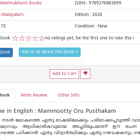
Mathrubhumi Books
ISBN :
9789376883899
:
Malayalam
Edition :
2026
173
Condition : New
Book :
no ratings yet, be the first one to rate this !
1
2
3
4
5
Ask to AI about this book
 Book
Add to Cart
Book
Write Review
Other Info
e in English : Mammootty Oru Pusthakam
എന്ന നടന്‍ ലോകത്തെ ഏതു ഭാഷയിലേക്കും പരിഭാഷപ്പെടുത്തി 
മഗ്രവും ആധികാരികവുമായ അച്ചടിരൂപമാണ് ഈ രചന എന്ന് ആദ
ത്തെ പഠിക്കാന്‍ ഏതു വിദ്യാര്‍ത്ഥിക്കും ഏതു ഗവേഷകനും
.