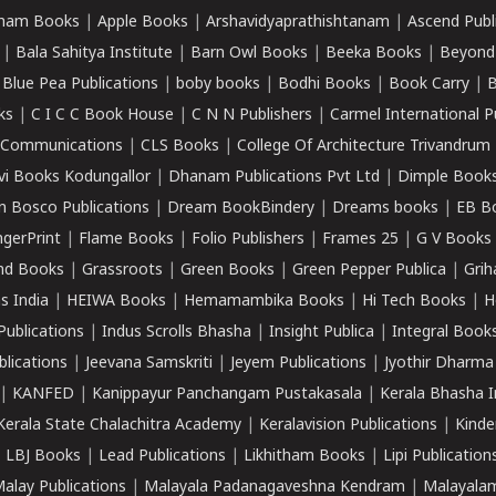
ham Books
|
Apple Books
|
Arshavidyaprathishtanam
|
Ascend Publ
|
Bala Sahitya Institute
|
Barn Owl Books
|
Beeka Books
|
Beyond
|
Blue Pea Publications
|
boby books
|
Bodhi Books
|
Book Carry
|
B
ks
|
C I C C Book House
|
C N N Publishers
|
Carmel International P
k Communications
|
CLS Books
|
College Of Architecture Trivandrum
vi Books Kodungallor
|
Dhanam Publications Pvt Ltd
|
Dimple Book
 Bosco Publications
|
Dream BookBindery
|
Dreams books
|
EB B
ngerPrint
|
Flame Books
|
Folio Publishers
|
Frames 25
|
G V Books
nd Books
|
Grassroots
|
Green Books
|
Green Pepper Publica
|
Grih
s India
|
HEIWA Books
|
Hemamambika Books
|
Hi Tech Books
|
H
Publications
|
Indus Scrolls Bhasha
|
Insight Publica
|
Integral Book
lications
|
Jeevana Samskriti
|
Jeyem Publications
|
Jyothir Dharma
|
KANFED
|
Kanippayur Panchangam Pustakasala
|
Kerala Bhasha I
Kerala State Chalachitra Academy
|
Keralavision Publications
|
Kinde
|
LBJ Books
|
Lead Publications
|
Likhitham Books
|
Lipi Publication
alay Publications
|
Malayala Padanagaveshna Kendram
|
Malayalam