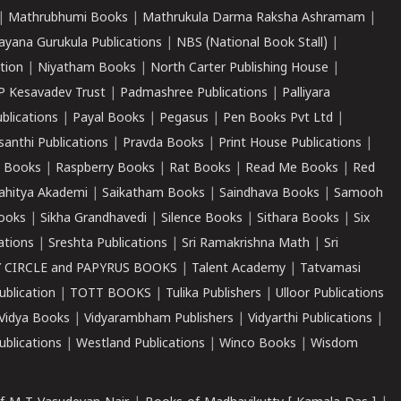
|
Mathrubhumi Books
|
Mathrukula Darma Raksha Ashramam
|
ayana Gurukula Publications
|
NBS (National Book Stall)
|
tion
|
Niyatham Books
|
North Carter Publishing House
|
P Kesavadev Trust
|
Padmashree Publications
|
Palliyara
ublications
|
Payal Books
|
Pegasus
|
Pen Books Pvt Ltd
|
santhi Publications
|
Pravda Books
|
Print House Publications
|
 Books
|
Raspberry Books
|
Rat Books
|
Read Me Books
|
Red
ahitya Akademi
|
Saikatham Books
|
Saindhava Books
|
Samooh
ooks
|
Sikha Grandhavedi
|
Silence Books
|
Sithara Books
|
Six
cations
|
Sreshta Publications
|
Sri Ramakrishna Math
|
Sri
 CIRCLE and PAPYRUS BOOKS
|
Talent Academy
|
Tatvamasi
ublication
|
TOTT BOOKS
|
Tulika Publishers
|
Ulloor Publications
Vidya Books
|
Vidyarambham Publishers
|
Vidyarthi Publications
|
blications
|
Westland Publications
|
Winco Books
|
Wisdom