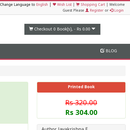
|
Change Language to
English
Wish List
|
Shopping Cart
|
Welcome
Guest Please
Register
or
Login
Checkout 0
Book(s), -
Rs 0.00
BLOG
Printed Book
Rs 320.00
Rs 304.00
Author Jayakrishna E