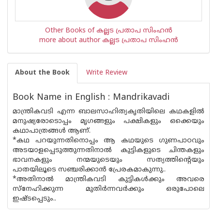
Other Books of കല്ലട പ്രതാപ സിംഹന്‍
more about author കല്ലട പ്രതാപ സിംഹന്‍
About the Book
Write Review
Book Name in English : Mandrikavadi
മാന്ത്രികവടി എന്ന ബാലസാഹിത്യകൃതിയിലെ കഥകളിൽ
മനുഷ്യരോടൊപ്പം മൃഗങ്ങളും പക്ഷികളും ഒക്കെയും
കഥാപാത്രങ്ങൾ ആണ്.
*കഥ പറയുന്നതിനൊപ്പം ആ കഥയുടെ ഗുണപാഠവും
അടയാളപ്പെടുത്തുന്നതിനാൽ കുട്ടികളുടെ ചിന്തകളും
ഭാവനകളും നന്മയുടെയും സത്യത്തിന്റെയും
പാതയിലൂടെ സഞ്ചരിക്കാൻ പ്രേരകമാകുന്നു..
*അതിനാൽ മാന്ത്രികവടി കുട്ടികൾക്കും അവരെ
സ്നേഹിക്കുന്ന മുതിർന്നവർക്കും ഒരുപോലെ
ഇഷ്ടപ്പെടും..