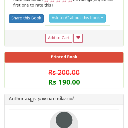
first one to rate this !
1
2
3
4
5
Ask to AI about this book
Share this Book
Add to Cart
Printed Book
Rs 200.00
Rs 190.00
Author കല്ലട പ്രതാപ സിംഹന്‍