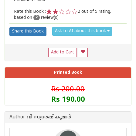
Condition : New
Rate this Book :
2
out of 5 rating,
based on
review(s)
1
2
3
4
5
2
Ask to AI about this book
Share this Book
Add to Cart
Printed Book
Rs 200.00
Rs 190.00
Author വി സുരേഷ് കുമാര്‍