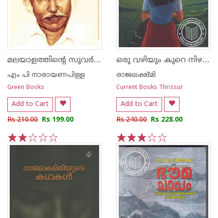
മലയാളത്തിന്റെ സുവര്‍ണ്ണ കഥകള്‍ എം പി നാരായണ പിള്ള
ഒരു വഴിയും കുറെ നിഴലുകളും
എം പി നാരായണപിള്ള
രാജലക്ഷ്മി
Green Books
Current Books Thrissur
Add to Cart
Add to Cart
Rs 210.00
Rs 199.00
Rs 240.00
Rs 228.00
1
2
3
4
5
1
2
3
4
5