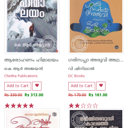
ഗരിസപ്പാ അരുവി അഥവാ ഒരു ജലയാത്ര
ആരോഹണം ഹിമാലയം
കെ ആര്‍ അജയന്‍
വി ഷിനിലാല്‍
Chintha Publications
DC Books
Add to Cart
Add to Cart
Rs 330.00
Rs 313.00
Rs 170.00
Rs 161.00
1
2
3
4
5
1
2
3
4
5