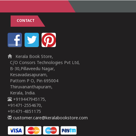
CONTACT
Kerala Book Store,
C/O Consors Technologies Pvt Ltd,
B-30,Pillaveedu Nagar,
Kesavadasapuram,
Pattom P O, Pin 695004
Thiruvananthapuram,
Kerala, India.
+919447945175,
+91471-2554670,
+91471-4851175
customer.care@keralabookstore.com