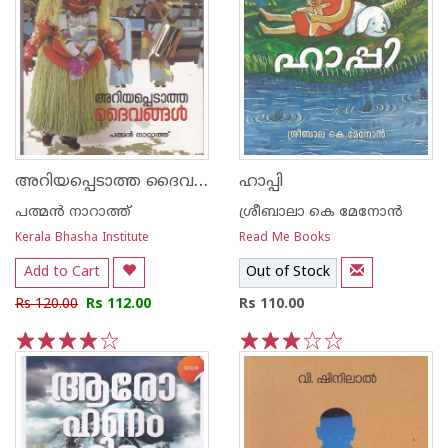
അറിയപ്പെടാത്ത ദൈവങ്ങള്‍
ഹാപ്പി
പത്മന്‍ നാറാത്ത്
ശ്രീബാലാ കെ മേനോന്‍
Kerala Bhasha Institute
Read Me Books
Add to Cart
Out of Stock
Rs 120.00
Rs 112.00
Rs 110.00
1
2
3
4
5
1
2
3
4
5