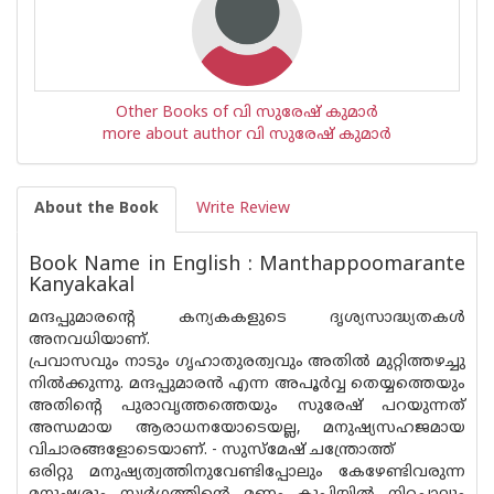
Other Books of വി സുരേഷ് കുമാര്‍
more about author വി സുരേഷ് കുമാര്‍
About the Book
Write Review
Book Name in English : Manthappoomarante
Kanyakakal
മന്ദപ്പുമാരൻ്റെ കന്യകകളുടെ ദൃശ്യസാദ്ധ്യതകൾ
അനവധിയാണ്.
പ്രവാസവും നാടും ഗൃഹാതുരത്വവും അതിൽ മുറ്റിത്തഴച്ചു
നിൽക്കുന്നു. മന്ദപ്പുമാരൻ എന്ന അപൂർവ്വ തെയ്യത്തെയും
അതിന്റെ പുരാവൃത്തത്തെയും സുരേഷ് പറയുന്നത്
അന്ധമായ ആരാധനയോടെയല്ല, മനുഷ്യസഹജമായ
വിചാരങ്ങളോടെയാണ്. - സു‌സ്മേഷ് ചന്ത്രോത്ത്
ഒരിറ്റു മനുഷ്യത്വത്തിനുവേണ്ടിപ്പോലും കേഴേണ്ടിവരുന്ന