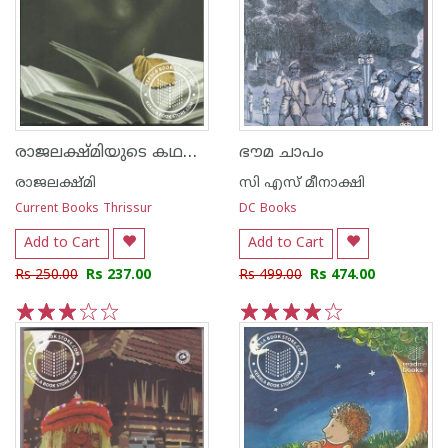
രാജലക്ഷ്‌മിയുടെ കഥകള്‍
ഭൗമ ചാപം
രാജലക്ഷ്മി
സി എസ് മീനാക്ഷി
Current Books Thrissur
DC Books
Add to Cart
Add to Cart
Rs 250.00
Rs 237.00
Rs 499.00
Rs 474.00
1
2
3
4
5
1
2
3
4
5