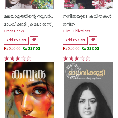
മലയാളത്തിന്റെ സുവര്‍ണ്ണ കഥകള്‍ - മാധവിക്കുട്ടി
നന്ദിതയുടെ കവിതകള്‍
മാധവിക്കുട്ടി [ കമലാ ദാസ് ]
നന്ദിത
Green Books
Olive Publications
Add to Cart
Add to Cart
Rs 250.00
Rs 237.00
Rs 250.00
Rs 232.00
1
2
3
4
5
1
2
3
4
5