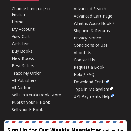
Change Language to
Advanced Search
English
Advanced Cart Page
Home
What is Audio Book ?
My Account
Shipping & Returns
View Cart
Privacy Notice
Wish List
Conditions of Use
Buy Books
About Us
New Books
Contact Us
Best Sellers
Request a Book
Track My Order
Help / FAQ
All Publishers
Download Fonts
All Authors
Type in Malayalam
Sell On Kerala Book Store
UPI Payments Help
Publish your E-Book
Sell your E-Book
Sign Up for Our Weekly Newsletter
and be the