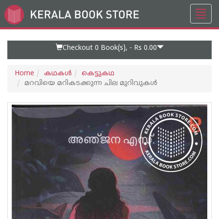
Toggl
Go
navig
to
Home
Page
Checkout 0
Book(s), -
Rs 0.00
Home
കഥകള്‍
കെട്ടുകഥ
മറവിയെ മറികടക്കുന്ന ചില മുറിവുകൾ