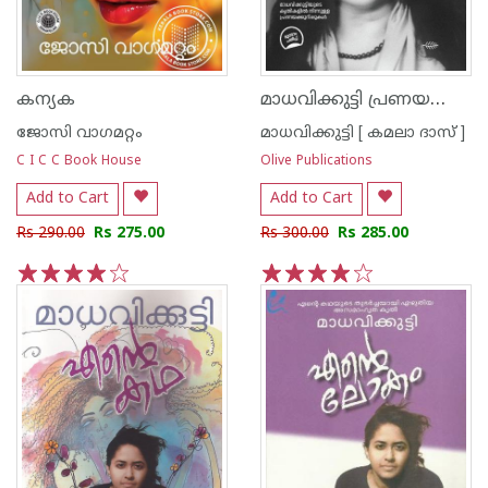
മാധവിക്കുട്ടി പ്രണയകാലത്തിന്റെ ആല്‍ബം
കന്യക
ജോസി വാഗമറ്റം
മാധവിക്കുട്ടി [ കമലാ ദാസ് ]
C I C C Book House
Olive Publications
Add to Cart
Add to Cart
Rs 290.00
Rs 275.00
Rs 300.00
Rs 285.00
1
2
3
4
5
1
2
3
4
5