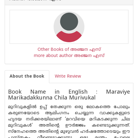
Other Books of അഞ്ജന എസ്
more about author അഞ്ജന എസ്
About the Book
Write Review
Book Name in English : Maraviye
Marikadakkunna Chila Murivukal
മുറിവുകളിൽ ഉപ്പ് തേക്കുന്ന ഒരു ലോകത്തെ പോലും
കരുണയോടെ ആലിംഗനം ചെയ്യുന്ന വാക്കുകളുടെ
ഹൃദയ നദിക്കരയിലാണ് ’മറവിയെ മറികടക്കുന്ന ചില
മുറിവുകൾ’ അതിന്റെ ഊർജ്ജം കണ്ടെടുക്കുന്നത്.
സ്നേഹത്തെ അതിൻ്റെ മുഴുവൻ ഹർഷത്തോടെയും ഈ
പുസ്ത‌കം വീണ്ടെടുക്കുന്നു. ഒരു മന്ത്രം പോലെ