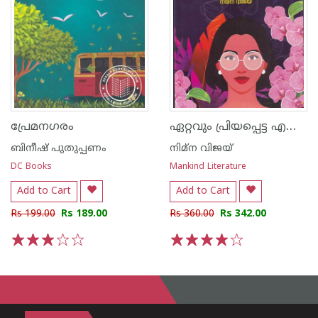
ഏറ്റവും പ്രിയപ്പെട്ട എന്നോട്
പ്രേമനഗരം
ബിനീഷ് പുതുപ്പണം
നിമ്ന വിജയ്
DC Books
Mankind Literature
Add to Cart
Add to Cart
Rs 199.00
Rs 189.00
Rs 360.00
Rs 342.00
1
2
3
4
5
1
2
3
4
5