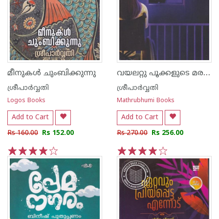
വയലറ്റു പൂക്കളുടെ മരണം
മീനുകള്‍ ചുംബിക്കുന്നു
ശ്രീപാര്‍വ്വതി
ശ്രീപാര്‍വ്വതി
Logos Books
Mathrubhumi Books
Add to Cart
Add to Cart
Rs 160.00
Rs 152.00
Rs 270.00
Rs 256.00
1
2
3
4
5
1
2
3
4
5