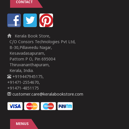
CONTACT
Kerala Book Store,
C/O Consors Technologies Pvt Ltd,
B-30,Pillaveedu Nagar,
Kesavadasapuram,
Pattom P O, Pin 695004
Thiruvananthapuram,
Kerala, India.
+919447945175,
+91471-2554670,
+91471-4851175
customer.care@keralabookstore.com
MENUS