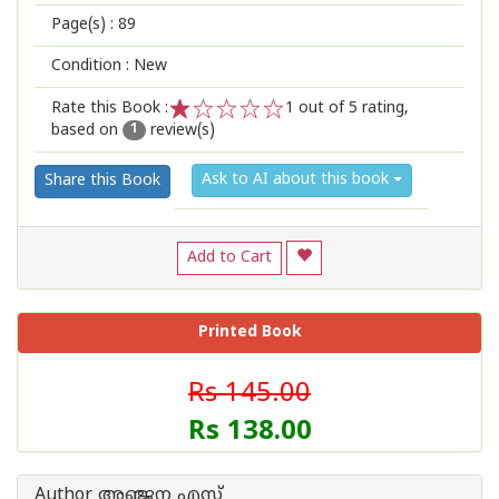
Page(s) :
89
Condition : New
Rate this Book :
1
out of 5 rating,
based on
review(s)
1
2
3
4
5
1
Ask to AI about this book
Share this Book
Add to Cart
Printed Book
Rs 145.00
Rs 138.00
Author അഞ്ജന എസ്