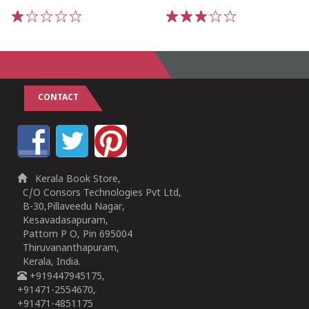
1
2
3
4
5
1
2
3
4
5
CONTACT
Kerala Book Store,
C/O Consors Technologies Pvt Ltd,
B-30,Pillaveedu Nagar,
Kesavadasapuram,
Pattom P O, Pin 695004
Thiruvananthapuram,
Kerala, India.
+919447945175,
+91471-2554670,
+91471-4851175