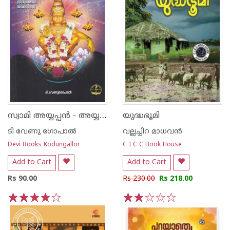
സ്വാമി അയ്യപ്പൻ - അയ്യപ്പദർശനം -
യുദ്ധഭൂമി
ടി വേണു ഗോപാല്‍
വല്ലച്ചിറ മാധവന്‍
Devi Books Kodungallor
C I C C Book House
Add to Cart
Add to Cart
Rs 90.00
Rs 230.00
Rs 218.00
1
2
3
4
5
1
2
3
4
5