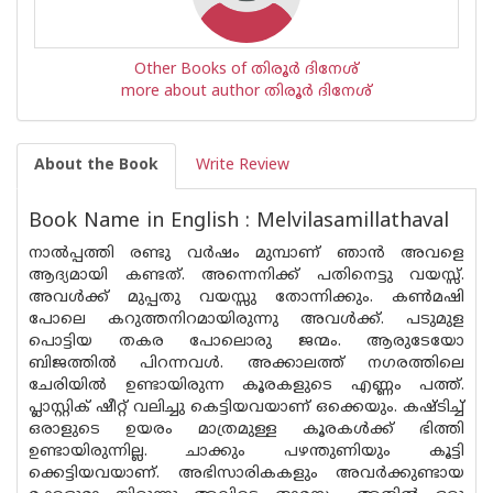
Other Books of തിരൂര്‍ ദിനേശ്
more about author തിരൂര്‍ ദിനേശ്
About the Book
Write Review
Book Name in English : Melvilasamillathaval
നാൽപ്പത്തി രണ്ടു വർഷം മുമ്പാണ് ഞാൻ അവളെ
ആദ്യമായി കണ്ടത്. അന്നെനിക്ക് പതിനെട്ടു വയസ്സ്.
അവൾക്ക് മുപ്പതു വയസ്സു തോന്നിക്കും. കൺമഷി
പോലെ കറുത്തനിറമായിരുന്നു അവൾക്ക്. പടുമുള
പൊട്ടിയ തകര പോലൊരു ജന്മം. ആരുടേയോ
ബിജത്തിൽ പിറന്നവൾ. അക്കാലത്ത് നഗരത്തിലെ
ചേരിയിൽ ഉണ്ടായിരുന്ന കൂരകളുടെ എണ്ണം പത്ത്.
പ്ലാസ്റ്റിക് ഷീറ്റ് വലിച്ചു കെട്ടിയവയാണ് ഒക്കെയും. കഷ്ടിച്ച്
ഒരാളുടെ ഉയരം മാത്രമുള്ള കൂരകൾക്ക് ഭിത്തി
ഉണ്ടായിരുന്നില്ല. ചാക്കും പഴന്തുണിയും കൂട്ടി
ക്കെട്ടിയവയാണ്. അഭിസാരികകളും അവർക്കുണ്ടായ