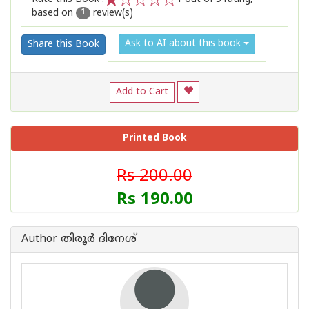
based on
review(s)
1
2
3
4
5
1
Ask to AI about this book
Share this Book
Add to Cart
Printed Book
Rs 200.00
Rs 190.00
Author തിരൂര്‍ ദിനേശ്