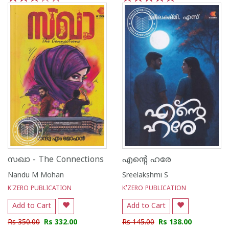
1
2
3
4
5
1
2
3
4
5
സഖാ - The Connections
എന്റെ ഹരേ
Nandu M Mohan
Sreelakshmi S
K'ZERO PUBLICATION
K'ZERO PUBLICATION
Add to Cart
Add to Cart
Rs 350.00
Rs 332.00
Rs 145.00
Rs 138.00