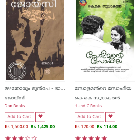
മഴതോരും മുൻപേ - ഭാഗം 1
സോളമൻറെ സോഫിയ
ജോയ്‌സി
കെ കെ സുധാകര‌ന്‍
Don Books
H and C Books
Add to Cart
Add to Cart
Rs 1,500.00
Rs 1,425.00
Rs 120.00
Rs 114.00