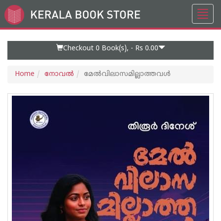
Toggl
Go
navig
to
Home
Page
Checkout 0
Book(s), -
Rs 0.00
Home
നോവല്‍
മേൽവിലാസമില്ലാത്തവൾ