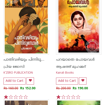
പാതിവഴിയും പിന്നിടുമ്പോൾ
പറയാതെ പോയവള്‍
പ്രിയ ജോസി
ആഷത്ത് മുഹമ്മദ്
K'ZERO PUBLICATION
Kairali Books
Add to Cart
Add to Cart
Rs 160.00
Rs 152.00
Rs 200.00
Rs 190.00
1
2
3
4
5
1
2
3
4
5