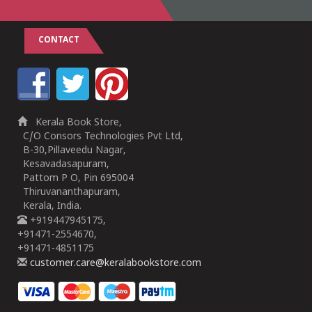
CONTACT
Kerala Book Store,
C/O Consors Technologies Pvt Ltd,
B-30,Pillaveedu Nagar,
Kesavadasapuram,
Pattom P O, Pin 695004
Thiruvananthapuram,
Kerala, India.
+919447945175,
+91471-2554670,
+91471-4851175
customer.care@keralabookstore.com