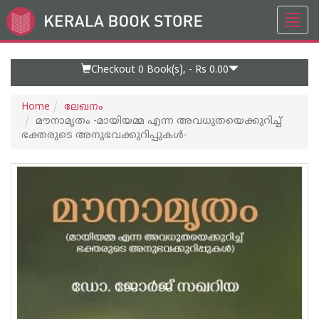
Toggl
Go
navig
to
Home
Page
Checkout 0
Book(s), -
Rs 0.00
Home
ലേഖനം
മൗനാമൃതം -മായിയമ്മ എന്ന അവധുതയെക്കുറിച്ച്
ഭക്തരുടെ അനുഭവക്കുറിപ്പുകൾ-