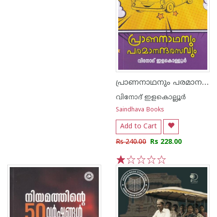
പ്രാണനാഥനും പരമാനന്ദരസവം
വിനോദ് ഇളകൊല്ലൂര്‍
Saindhava Books
Add to Cart
Rs 240.00
Rs 228.00
1
2
3
4
5