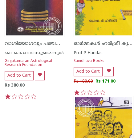
വാശിയോഗവും പഞ്ചതത്ത്വവും
ഓർമ്മകൾ ഹരിശ്രീ കുറിക്കുമ്പോൾ
കെ കെ ബാലസുബ്രമണ്യന്‍
Prof P Haridas
Girijakumaran Astrological
Saindhava Books
Research Foundation
Add to Cart
Add to Cart
Rs 180.00
Rs 171.00
Rs 380.00
1
2
3
4
5
1
2
3
4
5