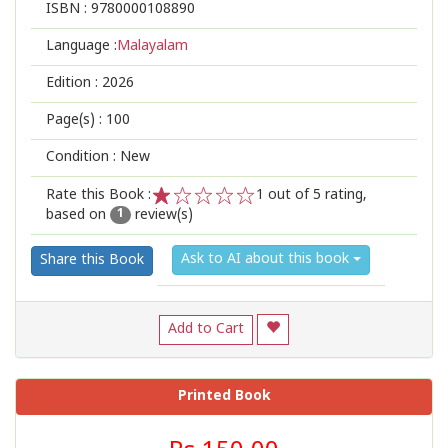
ISBN :
9780000108890
Language :
Malayalam
Edition :
2026
Page(s) :
100
Condition : New
Rate this Book :
1
out of 5 rating,
based on
review(s)
1
2
3
4
5
1
Ask to AI about this book
Share this Book
Add to Cart
Printed Book