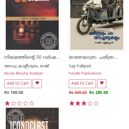
നിയമത്തിന്റെ 50 വർഷങ്ങൾ
ഭാരതയാത്ര- ചരിത്രവും ചില രസച്ചരടുകളും
അഡ്വ കാളീശ്വരം രാജ്‌
Saji Pallipad
Kerala Bhasha Institute
Paridhi Publications
Add to Cart
Add to Cart
Rs 100.00
Rs 300.00
Rs 285.00
1
2
3
4
5
1
2
3
4
5