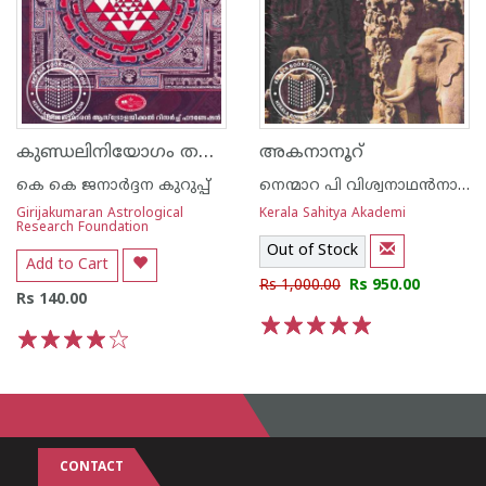
കുണ്ഡലിനിയോഗം തന്ത്രസാധനാപ്രവേശിക
അകനാനൂറ്
കെ കെ ജനാർദ്ദന കുറുപ്പ്
നെന്മാറ പി വിശ്വനാഥൻനായർ
Girijakumaran Astrological
Kerala Sahitya Akademi
Research Foundation
Out of Stock
Add to Cart
Rs 1,000.00
Rs 950.00
Rs 140.00
1
2
3
4
5
1
2
3
4
5
CONTACT