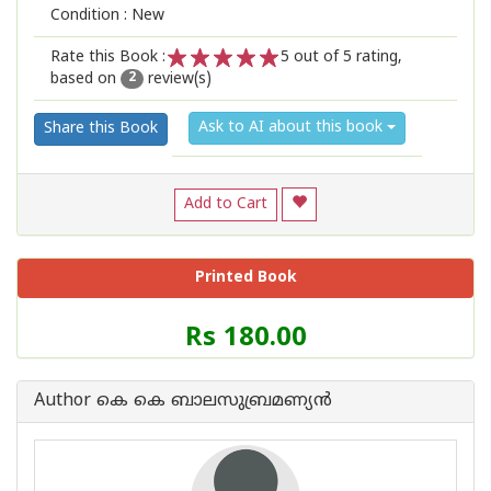
Condition : New
Rate this Book :
5
out of 5 rating,
based on
review(s)
1
2
3
4
5
2
Ask to AI about this book
Share this Book
Add to Cart
Printed Book
Price
Rs 180.00
of
this
Book
Author കെ കെ ബാലസുബ്രമണ്യന്‍
is