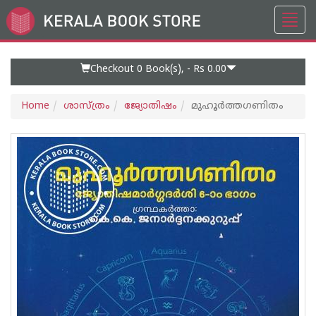
Toggl
Go
navig
to
Home
Page
Checkout 0
Book(s), -
Rs 0.00
Home
ശാസ്ത്രം
ജ്യോതിഷം
മുഹൂർത്തഗണിതം