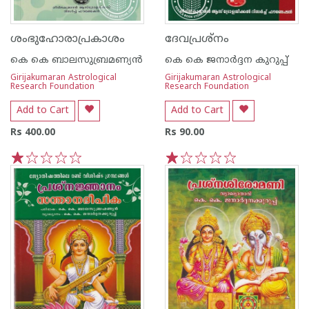
ശംഭുഹോരാപ്രകാശം
ദേവപ്രശ്നം
കെ കെ ബാലസുബ്രമണ്യന്‍
കെ കെ ജനാർദ്ദന കുറുപ്പ്
Girijakumaran Astrological
Girijakumaran Astrological
Research Foundation
Research Foundation
Add to Cart
Add to Cart
Rs 400.00
Rs 90.00
1
2
3
4
5
1
2
3
4
5