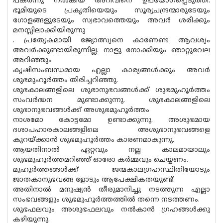
പകർന്നു നൽകിയ അറിവിനെ ഉപയോഗപ്പെടുത്തി.
ഭൂമിയുടെ പ്രകൃതിയെയും സൂര്യചന്ദ്രന്മാരുടേയും
ഗോളങ്ങളുടേയും സ്വഭാവത്തെയും അവർ ശരിക്കും
മനസ്സിലാക്കിയിരുന്നു
. പ്രത്യേകമായി ജ്യോത്സ്യനെ കാണേണ്ട ആവശ്യം
അവർക്കുണ്ടായിരുന്നില്ല. നാളു നോക്കിയും ഞാറ്റുവേല
അറിഞ്ഞും
കൃഷിസംബന്ധമായ എല്ലാ കാര്യങ്ങൾക്കും അവർ
ശുഭമുഹൂർത്തം തിരിച്ചറിഞ്ഞു.
ശുഭകാലങ്ങളിലെ ശുഭാനുഭവങ്ങൾക്ക് ശുഭമുഹൂർത്തം
സംവർദ്ധന മുണ്ടാക്കുന്നു. ശുഭകാലങ്ങളിലെ
ശുഭാനുഭവങ്ങൾക്ക് അശുഭമുഹൂർത്തം
നാശമോ കോട്ടമോ ഉണ്ടാക്കുന്നു. അശുഭമായ
ദശാപഹാരകാലങ്ങളിലെ അശുഭാനുഭവങ്ങളെ
കുറയ്ക്കാൻ ശുഭമുഹൂർത്തം കാരണമാകുന്നു.
ആയതിനാൽ ഏറ്റവും നല്ല കാലമായാലും
ശുഭമുഹൂർത്തമറിഞ്ഞ് ഓരോ കർമ്മവും ചെയ്യണം.
മുഹൂർത്തങ്ങൾക്ക് ജന്മകാലഗ്രഹസ്ഥിതിയോടും
ജാതകാനുഭവങ്ങ ളോടും ആപേക്ഷികതയുണ്ട്.
അതിനാൽ മനുഷ്യൻ തീരുമാനിച്ചു നടത്തുന്ന എല്ലാ
സംഭവങ്ങളും ശുഭമുഹൂർത്തത്തിൽ തന്നെ നടത്തണം.
ശുഭഫലവും അശുഭഫലവും നൽകാൻ ഗ്രഹങ്ങൾക്കു
കഴിയുന്നു.