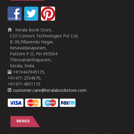
Kerala Book Store,
C/O Consors Technologies Pvt Ltd,
B-30,Pillaveedu Nagar,
Kesavadasapuram,
Pattom P O, Pin 695004
Thiruvananthapuram,
Kerala, India.
+919447945175,
+91471-2554670,
+91471-4851175
customer.care@keralabookstore.com
MENUS