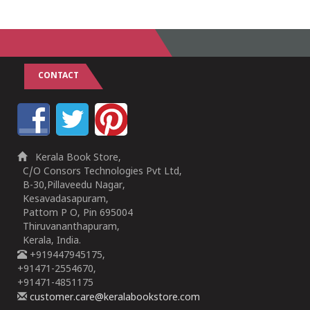
CONTACT
Kerala Book Store,
C/O Consors Technologies Pvt Ltd,
B-30,Pillaveedu Nagar,
Kesavadasapuram,
Pattom P O, Pin 695004
Thiruvananthapuram,
Kerala, India.
+919447945175,
+91471-2554670,
+91471-4851175
customer.care@keralabookstore.com