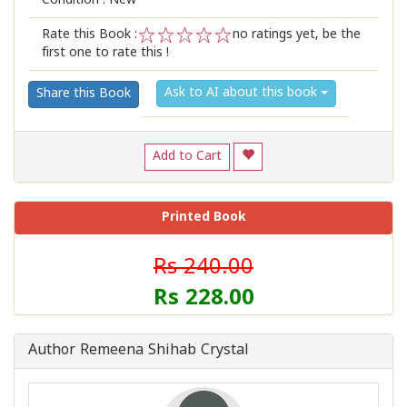
Condition : New
Rate this Book :
no ratings yet, be the
first one to rate this !
1
2
3
4
5
Ask to AI about this book
Share this Book
Add to Cart
Printed Book
Rs 240.00
Rs 228.00
Author Remeena Shihab Crystal