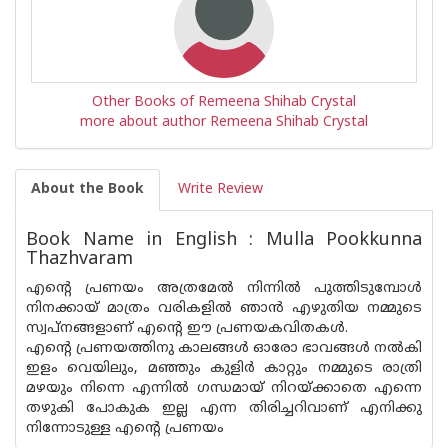
Other Books of Remeena Shihab Crystal
more about author Remeena Shihab Crystal
About the Book
Write Review
Book Name in English : Mulla Pookkunna
Thazhvaram
എന്റെ പ്രണയം അത്രമേൽ നിന്നിൽ പുത്തിടുമ്പോൾ
നിനക്കായ് മാത്രം വരികളിൽ ഞാൻ എഴുതിയ നമ്മുടെ
സ്വപ്‌നങ്ങളാണ് എന്റെ ഈ പ്രണയകവിതകൾ.
എന്റെ പ്രണയത്തിനു കാലങ്ങൾ ഓരോ ഭാവങ്ങൾ നൽകി
ഇളം വെയിലും, മഞ്ഞും കുളിർ കാറ്റും നമ്മുടെ രാത്രി
മഴയും നിന്നെ എന്നിൽ ഗന്ധമായ് നിറയ്ക്കാതെ എന്നെ
തഴുകി പോകുക ഇല്ല എന്ന തിരിച്ചറിവാണ് എനിക്കു
നിന്നോടുള്ള എന്റെ പ്രണയം