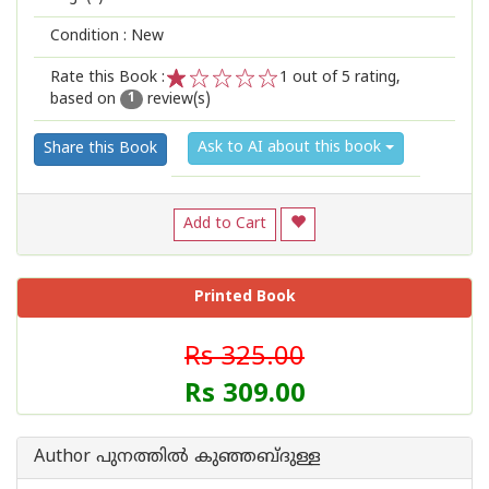
Condition : New
Rate this Book :
1
out of 5 rating,
based on
review(s)
1
2
3
4
5
1
Ask to AI about this book
Share this Book
Add to Cart
Printed Book
Rs 325.00
Rs 309.00
Author പുനത്തില്‍ കുഞ്ഞബ്ദുള്ള