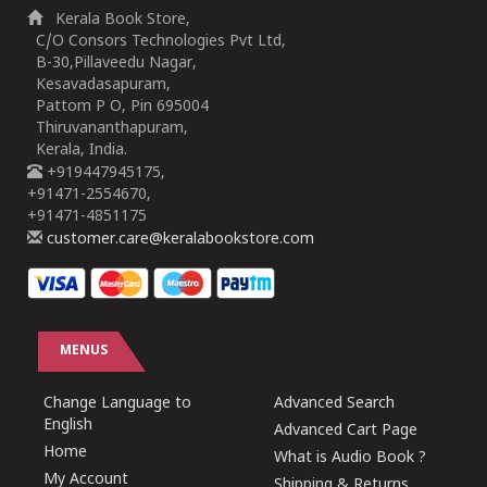
Kerala Book Store,
C/O Consors Technologies Pvt Ltd,
B-30,Pillaveedu Nagar,
Kesavadasapuram,
Pattom P O, Pin 695004
Thiruvananthapuram,
Kerala, India.
+919447945175,
+91471-2554670,
+91471-4851175
customer.care@keralabookstore.com
MENUS
Change Language to
Advanced Search
English
Advanced Cart Page
Home
What is Audio Book ?
My Account
Shipping & Returns