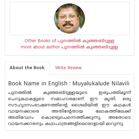
Other Books of പുനത്തില്‍ കുഞ്ഞബ്ദുള്ള
more about author പുനത്തില്‍ കുഞ്ഞബ്ദുള്ള
About the Book
Write Review
Book Name in English : Muyalukalude Nilavili
പുനത്തിൽ കുഞ്ഞബ്‌ദുള്ളയുടെ ഇരുപത്തിമൂന്ന്
ചെറുകഥകളുടെ സമാഹാരമാണ് ഈ കൃതി. ഒരു
സൗഹൃദസംഭാഷണത്തിന്റെ ശൈലിയിൽ ഈ കഥകൾ
വായനക്കാരെ അതിന്റേതായ ലോകത്തിലേക്ക്
അതിവേഗം കൊണ്ടുചെന്നെത്തിക്കുന്നു. അതോടെ
വായനക്കാരനും കഥാപാത്രങ്ങളിലൊരാളായി മാറുന്നു.