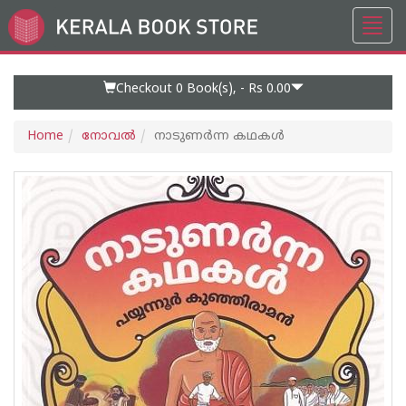
Toggl
Go
navig
to
Home
Page
Checkout 0
Book(s), -
Rs 0.00
Home
നോവല്‍
നാടുണർന്ന കഥകൾ