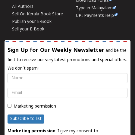
Download Fonts
All Authors
Type in Malayalam
Sell On Kerala Book Store
UPI Payments Help
Publish your E-Book
Sell your E-Book
Sign Up for Our Weekly Newsletter
and be the
first to receive our very latest promotions and special offers.
We don't spam!
Name
Email
Marketing permission
Subscribe to list
Marketing permission
: I give my consent to