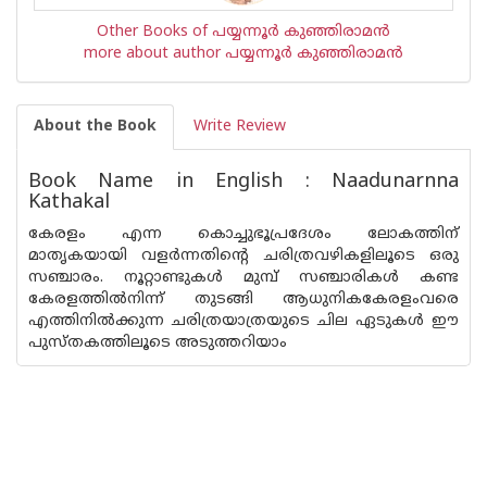
Other Books of പയ്യന്നൂര്‍ കുഞ്ഞിരാമന്‍
more about author പയ്യന്നൂര്‍ കുഞ്ഞിരാമന്‍
About the Book
Write Review
Book Name in English : Naadunarnna
Kathakal
കേരളം എന്ന കൊച്ചുഭൂപ്രദേശം ലോകത്തിന്
മാതൃകയായി വളർന്നതിന്റെ ചരിത്രവഴികളിലൂടെ ഒരു
സഞ്ചാരം. നൂറ്റാണ്ടുകൾ മുമ്പ് സഞ്ചാരികൾ കണ്ട
കേരളത്തിൽനിന്ന് തുടങ്ങി ആധുനികകേരളംവരെ
എത്തിനിൽക്കുന്ന ചരിത്രയാത്രയുടെ ചില ഏടുകൾ ഈ
പുസ്തകത്തിലൂടെ അടുത്തറിയാം