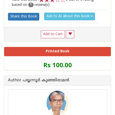
based on
review(s)
1
2
3
4
5
1
Ask to AI about this book
Share this Book
Add to Cart
Printed Book
Price
Rs 100.00
of
this
Book
Author പയ്യന്നൂര്‍ കുഞ്ഞിരാമന്‍
is