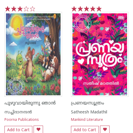
1
2
3
4
5
1
2
3
4
5
പുഴുവായിരുന്നു ഞാൻ
പ്രണയസൂത്രം
സച്ചിദാനന്ദന്‍
Satheesh Madathil
Poorna Publications
Mankind Literature
Add to Cart
Add to Cart