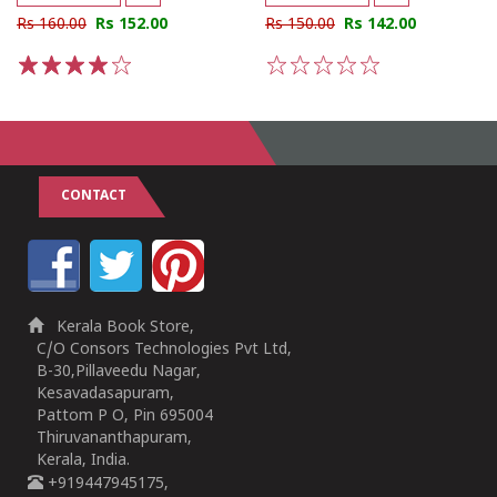
Rs 160.00
Rs 152.00
Rs 150.00
Rs 142.00
1
2
3
4
5
1
2
3
4
5
CONTACT
Kerala Book Store,
C/O Consors Technologies Pvt Ltd,
B-30,Pillaveedu Nagar,
Kesavadasapuram,
Pattom P O, Pin 695004
Thiruvananthapuram,
Kerala, India.
+919447945175,