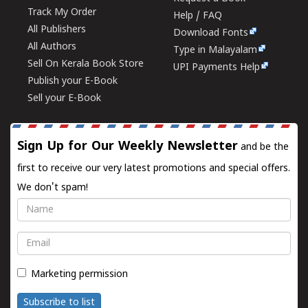
Track My Order
Help / FAQ
All Publishers
Download Fonts
All Authors
Type in Malayalam
Sell On Kerala Book Store
UPI Payments Help
Publish your E-Book
Sell your E-Book
Sign Up for Our Weekly Newsletter
and be the
first to receive our very latest promotions and special offers.
We don't spam!
Name
Email
Marketing permission
Subscribe to list