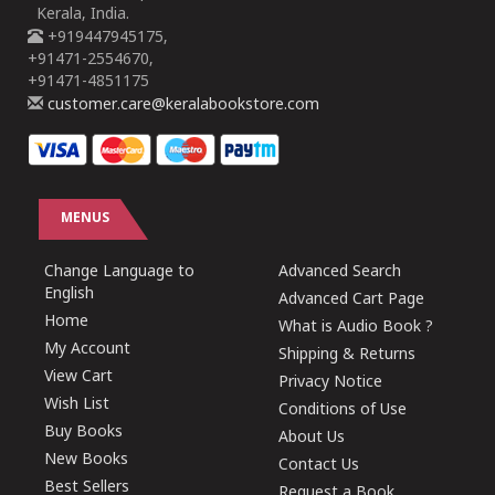
Kerala, India.
+919447945175,
+91471-2554670,
+91471-4851175
customer.care@keralabookstore.com
MENUS
Change Language to
Advanced Search
English
Advanced Cart Page
Home
What is Audio Book ?
My Account
Shipping & Returns
View Cart
Privacy Notice
Wish List
Conditions of Use
Buy Books
About Us
New Books
Contact Us
Best Sellers
Request a Book