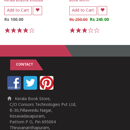
Kerala Bhasha Institute
Book Worm
Add to Cart
Add to Cart
Rs 100.00
Rs 250.00
Rs 245.00
1
2
3
4
5
1
2
3
4
5
CONTACT
Kerala Book Store,
C/O Consors Technologies Pvt Ltd,
B-30,Pillaveedu Nagar,
Kesavadasapuram,
Pattom P O, Pin 695004
Thiruvananthapuram,