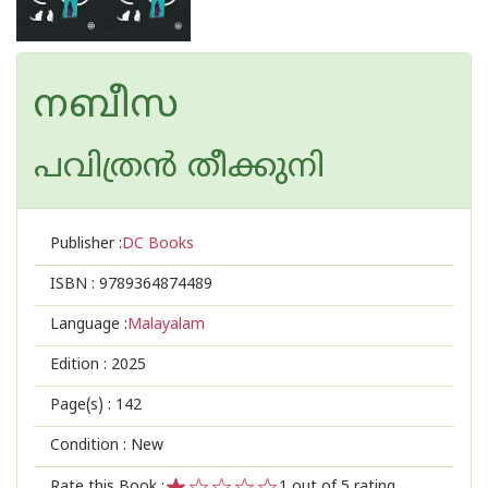
നബീസ
പവിത്രന്‍ തീക്കുനി
Publisher :
DC Books
ISBN :
9789364874489
Language :
Malayalam
Edition :
2025
Page(s) :
142
Condition : New
Rate this Book :
1
out of 5 rating,