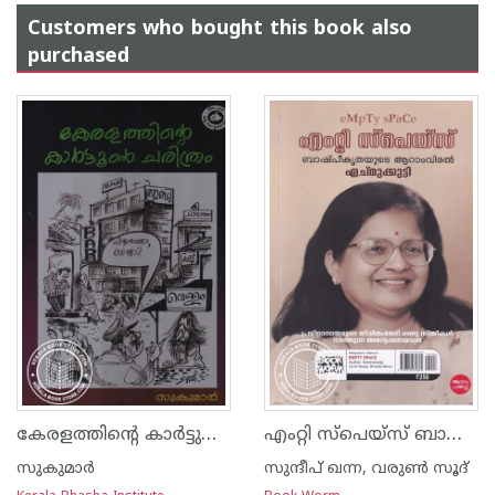
Customers who bought this book also
purchased
കേരളത്തിന്റെ കാര്‍ട്ടുണ്‍ ചരിത്രം
എംറ്റി സ്പെയ്സ് ബാഷ്പീകൃതയുടെ ആറാംവിരൽ
സുകുമാര്‍
സുന്ദീപ് ഖന്ന, വരുൺ സൂദ്