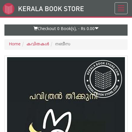
Toggl
Go
navig
to
Home
Page
Checkout 0
Book(s), -
Rs 0.00
Home
കവിതകള്‍
നബീസ