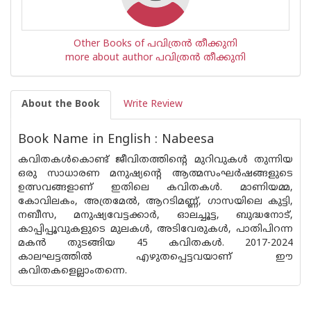
Other Books of പവിത്രന്‍ തീക്കുനി
more about author പവിത്രന്‍ തീക്കുനി
About the Book
Write Review
Book Name in English : Nabeesa
കവിതകൾകൊണ്ട് ജീവിതത്തിന്റെ മുറിവുകൾ തുന്നിയ
ഒരു സാധാരണ മനുഷ്യന്റെ ആത്മസംഘർഷങ്ങളുടെ
ഉത്സവങ്ങളാണ് ഇതിലെ കവിതകൾ. മാണിയമ്മ,
കോവിലകം, അത്രമേൽ, ആറടിമണ്ണ്, ഗാസയിലെ കുട്ടി,
നബീസ, മനുഷ്യവേട്ടക്കാർ, ഓലച്ചൂട്ട, ബുദ്ധനോട്,
കാപ്പിപ്പൂവുകളുടെ മുലകൾ, അടിവേരുകൾ, പാതിപിറന്ന
മകൻ തുടങ്ങിയ 45 കവിതകൾ. 2017-2024
കാലഘട്ടത്തിൽ എഴുതപ്പെട്ടവയാണ് ഈ
കവിതകളെല്ലാംതന്നെ.