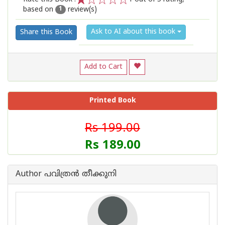
based on
review(s)
1
2
3
4
5
1
Ask to AI about this book
Share this Book
Add to Cart
Printed Book
Rs 199.00
Rs 189.00
Author പവിത്രന്‍ തീക്കുനി