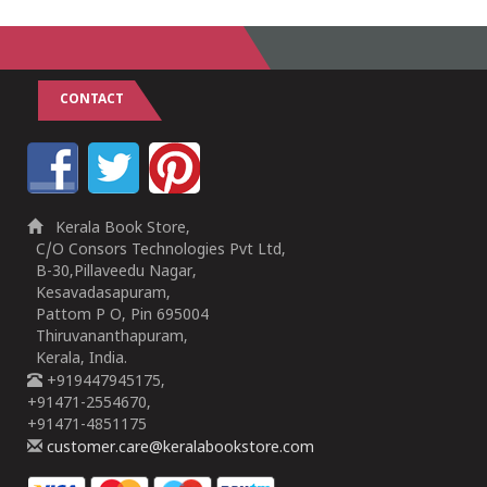
CONTACT
Kerala Book Store,
C/O Consors Technologies Pvt Ltd,
B-30,Pillaveedu Nagar,
Kesavadasapuram,
Pattom P O, Pin 695004
Thiruvananthapuram,
Kerala, India.
+919447945175,
+91471-2554670,
+91471-4851175
customer.care@keralabookstore.com