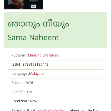
ഞാനും നീയും
Sama Naheem
Publisher :
Mankind Literature
ISBN :
9788169180443
Language :
Malayalam
Edition :
2026
Page(s) :
129
Condition : New
Rate this Book :
no ratings yet, be the