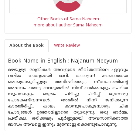
Other Books of Sama Naheem
more about author Sama Naheem
About the Book
Write Review
Book Name in English : Najanum Neeyum
മഴയുള്ള രാത്രികൾ അവളുടെ ജീവിതത്തിലെ ഏറ്റവും
വലിയ ചോദ്യമായി മാറി. പെട്ടെന്ന് കാണാതായ
ഒരാളെക്കുറിച്ചുള്ള അനിശ്ചിതത്വം, സ്നേഹത്തിന്റെ
അഭാവം തൊട്ട ബാല്യത്തിൽ നിന്ന് ഓർമ്മകളും ചെറിയ
സൂചനകളും മാത്രം പിടിച്ചു പിടിച്ച് മുന്നോട്ടു
പോകേണ്ടിവന്നവൾ... അതിൽ നിന്ന് ജനിക്കുന്ന
കാത്തിരിപ്പ്... കാലം കടന്നുപോകുമ്പോഴും ചില
ചോദ്യങ്ങൾ ഉത്തരമില്ലാതെ തുടരുന്നു. ഒരു ഓർമ്മ,
പ്രതീക്ഷ, ഒരിക്കലും പൂർണ്ണമായി അവസാനിക്കാത്ത
ബന്ധം അവളെ ഇന്നും മുന്നോട്ടു കൊണ്ടുപോവുന്നു.