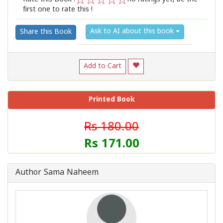
first one to rate this !
1
2
3
4
5
Ask to AI about this book
Share this Book
Add to Cart
Printed Book
Rs 180.00
Rs 171.00
Author Sama Naheem