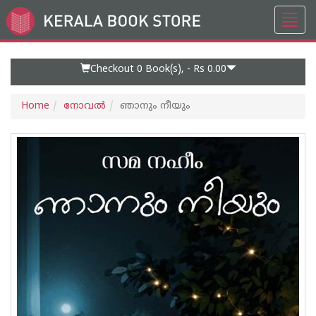
Toggl
Go
navig
to
Home
Page
Checkout 0
Book(s), -
Rs 0.00
Home
നോവല്‍
ഞാനും നീയും