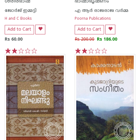
ശരീരഭാഷ
ഭാഷാഭൂഷണം
ജോര്‍ജ് ഇമ്മട്ടി
എ ആര്‍ രാജരാജ വര്‍മ്മ
H and C Books
Poorna Publications
Add to Cart
Add to Cart
Rs 60.00
Rs 200.00
Rs 186.00
1
2
3
4
5
1
2
3
4
5