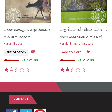
ആദിവാസി വിജ്ഞാന നിഘണ്ടു
താവോയുടെ പുസ്തകം
കെ ജയകുമാര്‍
ഡോ കുമാരന്‍ വയലേരി
Kairali Books
Kerala Bhasha Institute
Out of Stock
Add to Cart
Rs 130.00
Rs 121.00
Rs 250.00
Rs 232.00
1
2
3
4
5
1
2
3
4
5
CONTACT