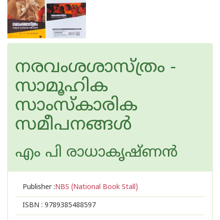
നരവംശശാസ്ത്രം -
സാമൂഹിക
സാംസ്‌കാരിക
സമീപനങ്ങൾ
എം പി രാധാകൃഷ്ണൻ
Publisher :
NBS (National Book Stall)
ISBN :
9789385488597