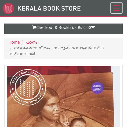
Toggl
Go
navig
to
Home
Page
Checkout 0
Book(s), -
Rs 0.00
Home
പഠനം
നരവംശശാസ്ത്രം - സാമൂഹിക സാംസ്‌കാരിക
സമീപനങ്ങൾ