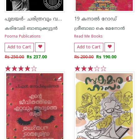
പുലയര്‍- ചരിത്രവും വര്‍ത്തമാനവും
19 കനാല്‍ റോഡ്
കരിവേലി ബാബുക്കുട്ടന്‍
ശ്രീബാലാ കെ മേനോന്‍
Poorna Publications
Read Me Books
Add to Cart
Add to Cart
Rs 250.00
Rs 237.00
Rs 200.00
Rs 190.00
1
2
3
4
5
1
2
3
4
5