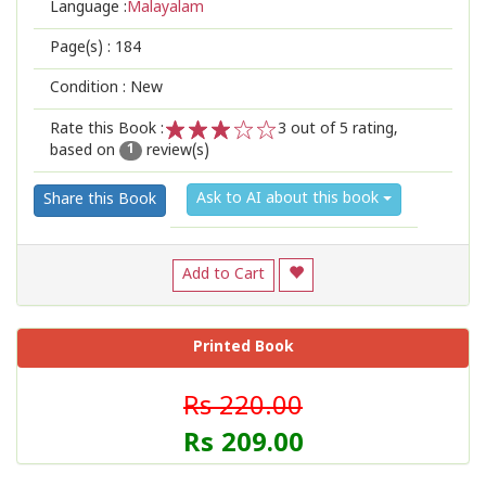
Language :
Malayalam
Page(s) :
184
Condition : New
Rate this Book :
3
out of 5 rating,
based on
review(s)
1
2
3
4
5
1
Ask to AI about this book
Share this Book
Add to Cart
Printed Book
Rs 220.00
Rs 209.00