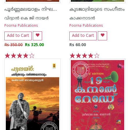
പൂര്‍ണ്ണമലയാളം നിഘണ്ടു
കുടജാദ്രിയുടെ സംഗീതം
വിദ്വാ‌ന്‍ കെ ജി നായര്‍
കാക്കനാടന്‍
Poorna Publications
Poorna Publications
Add to Cart
Add to Cart
Rs 350.00
Rs 325.00
Rs 60.00
1
2
3
4
5
1
2
3
4
5