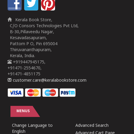
Kerala Book Store,
C/O Consors Technologies Pvt Ltd,
B-30,Pillaveedu Nagar,
Kesavadasapuram,
Pattom P O, Pin 695004
Thiruvananthapuram,
Kerala, India.
+919447945175,
+91471-2554670,
+91471-4851175
customer.care@keralabookstore.com
MENUS
Change Language to
Advanced Search
English
Advanced Cart Page