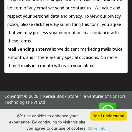
stop hearing from us, simply click the unsubscribe link at the
bottom of any email we send or
contact us
. We value and
respect your personal data and privacy. To view our privacy
policy, please
click here.
By submitting this form, you agree
that we may process your information in accordance with
these terms.
Mail Sending Intervals
: We do sent marketing mails twice
a month, and if there are any special occasions. No more
than 4 mails in a month will reach your inbox.
Copyright © 2026 | Kerala Book Store™. a venturer of
Consors
Technologies Pvt Ltd
Sunday 9 August, 2026 IST
We use cookies to enhance your
Yes I understand
experience. By continuing to visit this site
you agree to our use of cookies.
More info