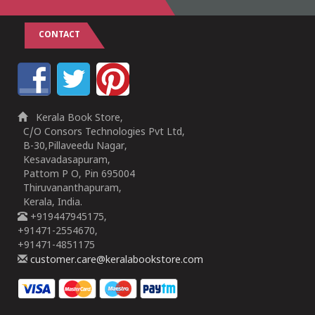
CONTACT
Kerala Book Store,
C/O Consors Technologies Pvt Ltd,
B-30,Pillaveedu Nagar,
Kesavadasapuram,
Pattom P O, Pin 695004
Thiruvananthapuram,
Kerala, India.
+919447945175,
+91471-2554670,
+91471-4851175
customer.care@keralabookstore.com