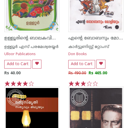
ഉള്ളൂരിന്റെ ബാലകവിതകള്‍
എന്റെ ബോബനും മോളിയും
ഉള്ളൂര്‍ എസ് പരമേശ്വരയ്യര്‍
കാര്‍ട്ടുണിസ്റ്റ് റ്റോംസ്
Ulloor Publications
Don Books
Add to Cart
Add to Cart
Rs 40.00
Rs 490.00
Rs 465.00
1
2
3
4
5
1
2
3
4
5