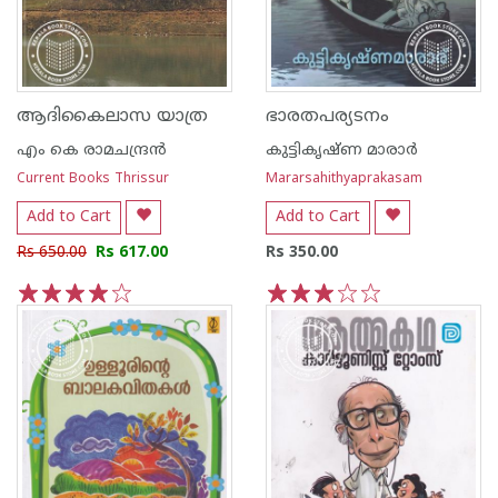
ആദികൈലാസ യാത്ര
ഭാരതപര്യടനം
എം കെ രാമചന്ദ്രന്‍
കുട്ടികൃഷ്ണ മാരാര്‍
Current Books Thrissur
Mararsahithyaprakasam
Add to Cart
Add to Cart
Rs 650.00
Rs 617.00
Rs 350.00
1
2
3
4
5
1
2
3
4
5