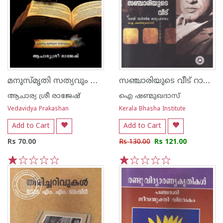
മനുസ്മൃതി സത്യവും മിഥ്യയും
സഞ്ചാരിയുടെ വീട് റായ് സിനിമയുടെ പഠനം
ആചാര്യ ശ്രീ രാജേഷ്‌
ഐ ഷണ്മുഖദാസ്
Vedavidya Prakashan
Kerala Bhasha Institute
Add to Cart
Add to Cart
Rs 70.00
Rs 130.00
Rs 121.00
1
2
3
4
5
1
2
3
4
5