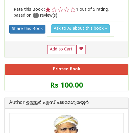
Rate this Book :
1
out of 5 rating,
based on
review(s)
1
2
3
4
5
1
Ask to AI about this book
Share this Book
Add to Cart
Printed Book
Price
Rs 100.00
of
this
Book
Author ഉള്ളൂര്‍ എസ് പരമേശ്വരയ്യര്‍
is