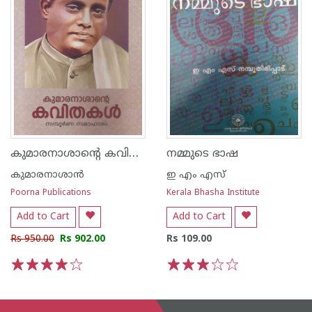
കുമാരനാശാന്റെ കവിതകള്‍ സമ്പൂര്‍ണ സമാഹാരം
നമ്മുടെ ഭാഷ
കുമാരനാശാന്‍
ഇ എം എസ്
Poorna Publications
Kerala Bhasha Institute
Add to Cart
Add to Cart
Rs 950.00
Rs 902.00
Rs 109.00
1
2
3
4
5
1
2
3
4
5