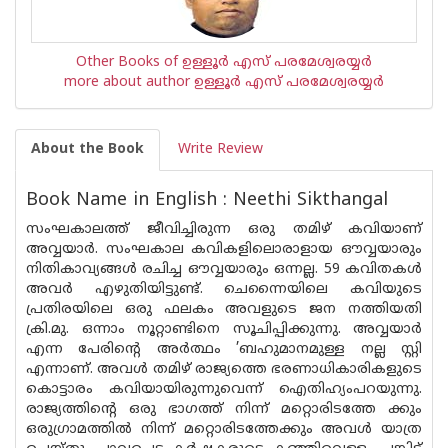
Other Books of ഉള്ളൂര്‍ എസ് പരമേശ്വരയ്യര്‍
more about author ഉള്ളൂര്‍ എസ് പരമേശ്വരയ്യര്‍
About the Book
Write Review
Book Name in English : Neethi Sikthangal
സംഘകാലത്ത് ജീവിച്ചിരുന്ന ഒരു തമിഴ് കവിയാണ്
അവ്വയാർ. സംഘകാല കവികളിലൊരാളായ ഔവ്വയാരും
നിതികാവ്യങ്ങൾ രചിച്ച ഔവ്വയാരും ഒന്നല്ല. 59 കവിതകൾ
അവർ എഴുതിയിട്ടുണ്ട്. ചെന്നൈയിലെ കവിയുടെ
പ്രതിരയിലെ ഒരു ഫലകം അവളുടെ ജന നത്തിയതി
ക്രി.മു. ഒന്നാം നൂറ്റാണ്ടിനെ സൂചിപ്പിക്കുന്നു. അവ്വയാർ
എന്ന പേരിന്റെ അർത്ഥം ’ബഹുമാനമുള്ള നല്ല സ്റ്റി
എന്നാണ്. അവൾ തമിഴ് രാജ്യത്തെ ഭരണാധികാരികളുടെ
കൊട്ടാരം കവിയായിരുന്നുവെന്ന് ഐതിഹ്യംപറയുന്നു.
രാജ്യത്തിൻ്റെ ഒരു ഭാഗത്ത് നിന്ന് മറ്റൊരിടത്തേ ക്കും
ഒരുഗ്രാമത്തിൽ നിന്ന് മറ്റൊരിടത്തേക്കും അവൾ യാത്ര