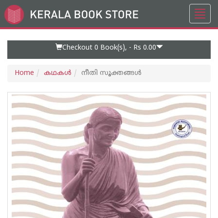
Toggl
Go
navig
to
Home
Page
Checkout 0
Book(s), -
Rs 0.00
Home
കഥകള്‍
നീതി സൂക്തങ്ങള്‍