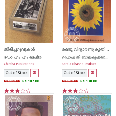
രണ്ടു വിദ്യാരണ്യകൃതികള്‍ പഞ്ചദശി ജീവന്മുക്തി വിവേകം -Old Edition-
തിരിച്ചറുവുകള്‍
ഡോ എം എം ബഷീര്‍
പ്രൊഫ ജി ബാലകൃഷ്ണന്‍ നായര്‍
Chintha Publications
Kerala Bhasha Institute
Out of Stock
Out of Stock
Rs 115.00
Rs 107.00
Rs 140.00
Rs 130.00
1
2
3
4
5
1
2
3
4
5