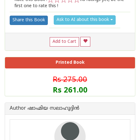
first one to rate this !
1
2
3
4
5
Ask to AI about this book
Share this Book
Add to Cart
Printed Book
Rs 275.00
Rs 261.00
Author ഷാഹ്മിയ സലാഹുദ്ദിൻ