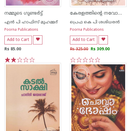
കേരളത്തിൻ്റെ നവോത്ഥന ചരിത്രം
നമ്മുടെ ഗുണ്ടര്‍ട്ട്
എന്‍ പി ഹാഫിസ് മുഹമ്മദ്
പ്രെഫ കെ പി ശശിധരന്‍
Poorna Publications
Poorna Publications
Add to Cart
Add to Cart
Rs 85.00
Rs 325.00
Rs 309.00
1
2
3
4
5
1
2
3
4
5