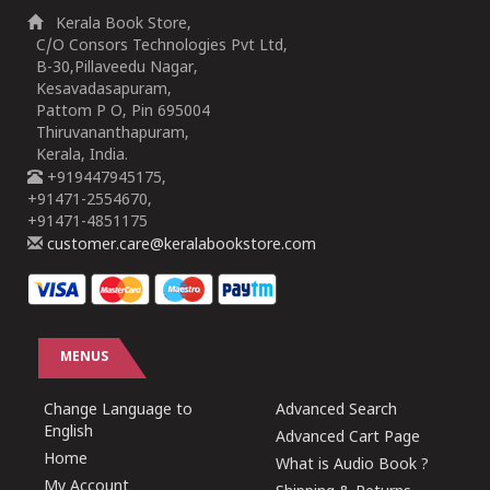
Kerala Book Store,
C/O Consors Technologies Pvt Ltd,
B-30,Pillaveedu Nagar,
Kesavadasapuram,
Pattom P O, Pin 695004
Thiruvananthapuram,
Kerala, India.
+919447945175,
+91471-2554670,
+91471-4851175
customer.care@keralabookstore.com
MENUS
Change Language to
Advanced Search
English
Advanced Cart Page
Home
What is Audio Book ?
My Account