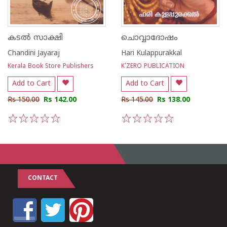
കടല്‍ സാക്ഷി
ചൊവ്വാദോഷം
Chandini Jayaraj
Hari Kulappurakkal
Kerala Book Store Publishers
K'ZERO PUBLICATION
Add to Cart
Add to Cart
Rs 150.00
Rs 142.00
Rs 145.00
Rs 138.00
1
2
3
4
5
1
2
3
4
5
CONTACT