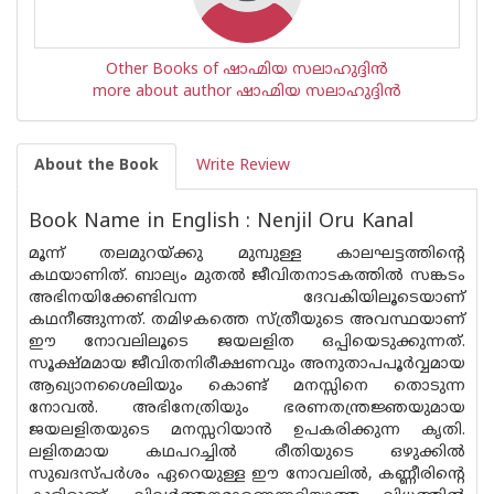
Other Books of ഷാഹ്മിയ സലാഹുദ്ദിൻ
more about author ഷാഹ്മിയ സലാഹുദ്ദിൻ
About the Book
Write Review
Book Name in English : Nenjil Oru Kanal
മൂന്ന് തലമുറയ്ക്കു മുമ്പുള്ള കാലഘട്ടത്തിൻ്റെ
കഥയാണിത്. ബാല്യം മുതൽ ജീവിതനാടകത്തിൽ സങ്കടം
അഭിനയിക്കേണ്ടിവന്ന ദേവകിയിലൂടെയാണ്
കഥനീങ്ങുന്നത്. തമിഴകത്തെ സ്ത്രീയുടെ അവസ്ഥയാണ്
ഈ നോവലിലൂടെ ജയലളിത ഒപ്പിയെടുക്കുന്നത്.
സൂക്ഷ്മമായ ജീവിതനിരീക്ഷണവും അനുതാപപൂർവ്വമായ
ആഖ്യാനശൈലിയും കൊണ്ട് മനസ്സിനെ തൊടുന്ന
നോവൽ. അഭിനേത്രിയും ഭരണതന്ത്രജ്ഞയുമായ
ജയലളിതയുടെ മനസ്സറിയാൻ ഉപകരിക്കുന്ന കൃതി.
ലളിതമായ കഥപറച്ചിൽ രീതിയുടെ ഒഴുക്കിൽ
സുഖദസ്പർശം ഏറെയുള്ള ഈ നോവലിൽ, കണ്ണീരിൻ്റെ