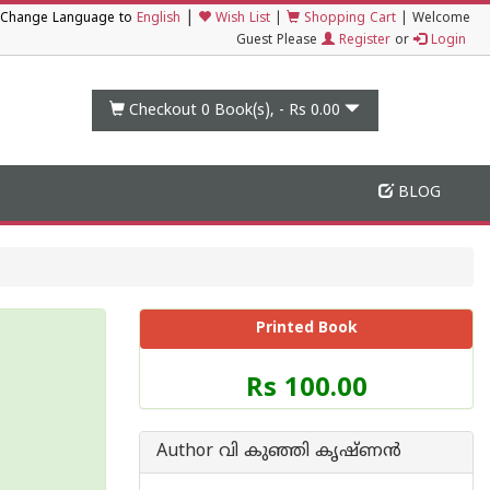
|
Change Language to
English
Wish List
|
Shopping Cart
|
Welcome
Guest Please
Register
or
Login
Checkout 0
Book(s), -
Rs 0.00
BLOG
Printed Book
Price
Rs 100.00
of
this
Book
Author വി കുഞ്ഞി കൃഷ്ണന്‍
is