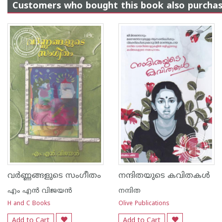
Customers who bought this book also purcha
വര്‍ണ്ണങ്ങളുടെ സംഗീതം
നന്ദിതയുടെ കവിതകള്‍
എം എന്‍ വിജയന്‍
നന്ദിത
H and C Books
Olive Publications
Add to Cart
Add to Cart