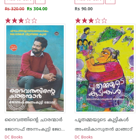
Rs 320.00
Rs 304.00
Rs 90.00
1
2
3
4
5
1
2
3
4
5
ദൈവത്തിന്റെ ചാരന്മാര്‍
പൂതമ്മയുടെ കുട്ടികള്‍
ജോസഫ് അന്നംകുട്ടി ജോസ്
അംബികാസുതന്‍ മാങ്ങാട്
DC Books
DC Books