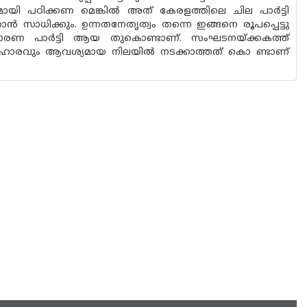
കമായി പഠിക്കണ മെങ്കിൽ അത് കേരളത്തിലെ ചില പാർട്ടി
സാധിക്കും. ഉന്നതനേതൃത്വം തന്നെ ഇങ്ങനെ രൂപപ്പെട്ടു
ാധാരണ പാർട്ടി ആയ തുകൊണ്ടാണ്. സംഘടനയ്ക്കകത്ത്
രിഹാരവും ആവശ്യമായ നിലയിൽ നടക്കാത്തത് കൊ ണ്ടാണ്