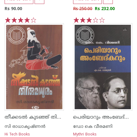
Rs 90.00
Rs 250.00
Rs 232.00
1
2
3
4
5
1
2
3
4
5
തീക്കടല്‍ കുടഞ്ഞ് തിരുമധുരം
പെരിയാറും അംബേദ്കറും
സി രാധാകൃഷ്ണന്‍
ഡോ കെ വീരമണി
Hi Tech Books
Mythri Books