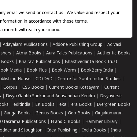
 any email we send or
contact us
. We value and respect your
information in accordance with these terms.
a month will reach your inbox.
|
Adayalam Publications
|
Addone Publishing Group
|
Adivasi
ishers
|
Atma Books
|
Aura Tales Publications
|
Authentic Books
 Books
|
Bhairavi Publications
|
Bhaktivedanta Book Trust
ook Media
|
Book Plus
|
Book Worm
|
BookBerry India
|
ublishing House
|
CD/DVD
|
Centre for South Indian Studies
|
|
Corpus
|
CSS Books
|
Current Books Kottayam
|
Current
s
|
Divya Gahbh Sankar and Anusandhan Kendra
|
Divyaverse
ooks
|
editindia
|
EK Books
|
eka
|
era Books
|
Evergreen Books
|
Ganga Books
|
Genius Books
|
Geo Books
|
Girijakumaran
astasrama Publications
|
H and C Books
|
Hammer Library
|
odder and Stoughton
|
Idea Publishing
|
India Books
|
India