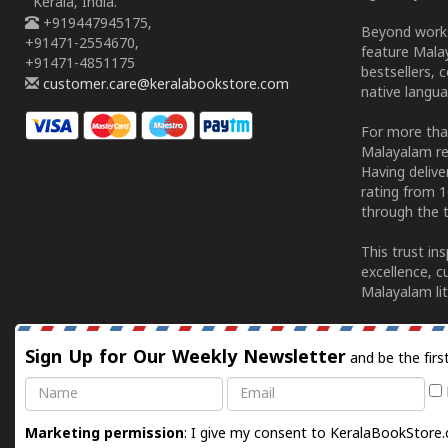
Kerala, India.
+919447945175,
Beyond works
+91471-2554670,
feature Malay
+91471-4851175
bestsellers, 
customer.care@keralabookstore.com
native langua
For more tha
Malayalam re
Having deliv
rating from 
through the t
This trust in
excellence, c
Malayalam lit
Sign Up for Our Weekly Newsletter
and be the firs
Name
Email
Marketing permission
: I give my consent to KeralaBookStore.