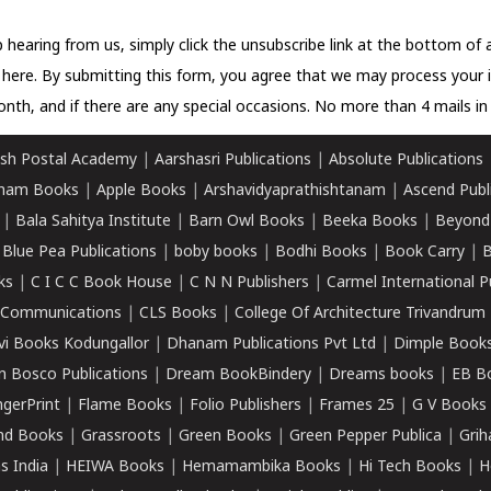
 hearing from us, simply click the unsubscribe link at the bottom of
k here.
By submitting this form, you agree that we may process your 
nth, and if there are any special occasions. No more than 4 mails in 
sh Postal Academy
|
Aarshasri Publications
|
Absolute Publications
ham Books
|
Apple Books
|
Arshavidyaprathishtanam
|
Ascend Publ
|
Bala Sahitya Institute
|
Barn Owl Books
|
Beeka Books
|
Beyond
|
Blue Pea Publications
|
boby books
|
Bodhi Books
|
Book Carry
|
B
ks
|
C I C C Book House
|
C N N Publishers
|
Carmel International P
k Communications
|
CLS Books
|
College Of Architecture Trivandrum
vi Books Kodungallor
|
Dhanam Publications Pvt Ltd
|
Dimple Book
 Bosco Publications
|
Dream BookBindery
|
Dreams books
|
EB B
ngerPrint
|
Flame Books
|
Folio Publishers
|
Frames 25
|
G V Books
nd Books
|
Grassroots
|
Green Books
|
Green Pepper Publica
|
Grih
s India
|
HEIWA Books
|
Hemamambika Books
|
Hi Tech Books
|
H