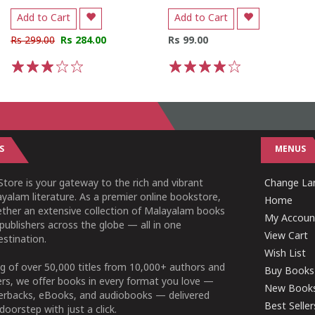
Add to Cart
Add to Cart
Rs 299.00
Rs 284.00
Rs 99.00
1
2
3
4
5
1
2
3
4
5
S
MENUS
tore is your gateway to the rich and vibrant
Change Lan
yalam literature. As a premier online bookstore,
Home
ether an extensive collection of Malayalam books
My Accoun
publishers across the globe — all in one
View Cart
stination.
Wish List
g of over 50,000 titles from 10,000+ authors and
Buy Books
ers, we offer books in every format you love —
New Book
perbacks, eBooks, and audiobooks — delivered
Best Seller
doorstep with just a click.