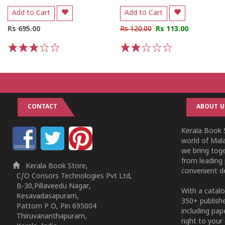
Add to Cart
Add to Cart
Rs 695.00
Rs 120.00
Rs 113.00
1
2
3
4
5
1
2
3
4
5
CONTACT
ABOUT U
Kerala Book S
world of Mala
we bring tog
from leading 
Kerala Book Store,
convenient de
C/O Consors Technologies Pvt Ltd,
B-30,Pillaveedu Nagar,
With a catalo
Kesavadasapuram,
350+ publish
Pattom P O, Pin 695004
including pa
Thiruvananthapuram,
right to your 