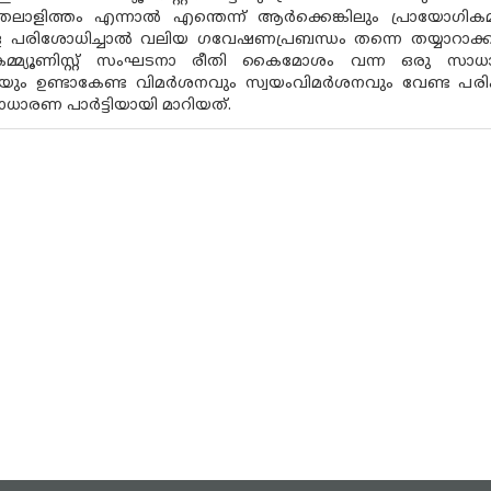
ുതലാളിത്തം എന്നാൽ എന്തെന്ന് ആർക്കെങ്കിലും പ്രായോഗി
 പരിശോധിച്ചാൽ വലിയ ഗവേഷണപ്രബന്ധം തന്നെ തയ്യാറാക്കാൻ 
 കമ്മ്യൂണിസ്റ്റ് സംഘടനാ രീതി കൈമോശം വന്ന ഒരു സ
യും ഉണ്ടാകേണ്ട വിമർശനവും സ്വയംവിമർശനവും വേണ്ട പ
ാരണ പാർട്ടിയായി മാറിയത്.