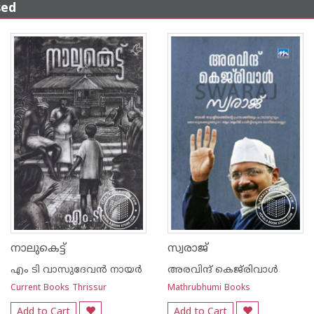
sed
നാലുകെട്ട്
സ്വരാജ്‌
എം ടി വാസുദേവന്‍ നായര്‍
അരവിന്ദ് കെജ്‌രിവാള്‍
Current Books Thrissur
Mathrubhumi Books
Add to Cart
Add to Cart