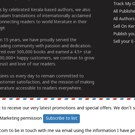
Track My O
 by celebrated Kerala-based authors, we also
All Publish
alam translations of internationally acclaimed
All Authors
connecting readers to world literature in their
Sell On Ke
ge.
Publish yo
n 15 years, we have proudly served the
Sell your 
ading community with passion and dedication.
ered over 500,000 books and earned a 4.5+ star
100,000+ happy customers, we continue to grow
rust and love of our readers.
spires us every day to remain committed to
ustomer satisfaction, and the mission of making
erature accessible to readers everywhere.
t to receive our very latest promotions and special offers. We don't 
Marketing permission
Subscribe to list
com to be in touch with me via email using the information I have pr