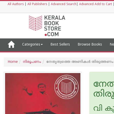
All Authors
|
All Publishers
|
Advanced Search
|
Advanced Add to Cart
Categories
Best Sellers
Browse Books
Ne
Home
നിരൂപണം
നേതൃത്വത്തെ അണികൾ തിരുത്തണം
നേത
തിര
വി ക