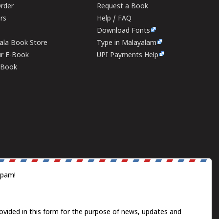
rder
Request a Book
ers
Help / FAQ
Download Fonts
rala Book Store
Type in Malayalam
ur E-Book
UPI Payments Help
E-Book
spam!
ovided in this form for the purpose of news, updates and