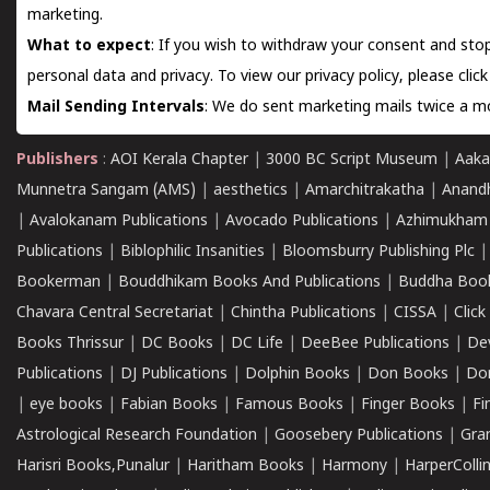
marketing.
What to expect
: If you wish to withdraw your consent and stop
personal data and privacy. To view our privacy policy, please
clic
Mail Sending Intervals
: We do sent marketing mails twice a mo
Publishers
:
AOI Kerala Chapter
|
3000 BC Script Museum
|
Aaka
Munnetra Sangam (AMS)
|
aesthetics
|
Amarchitrakatha
|
Anand
|
Avalokanam Publications
|
Avocado Publications
|
Azhimukham
Publications
|
Biblophilic Insanities
|
Bloomsburry Publishing Plc
Bookerman
|
Bouddhikam Books And Publications
|
Buddha Boo
Chavara Central Secretariat
|
Chintha Publications
|
CISSA
|
Clic
Books Thrissur
|
DC Books
|
DC Life
|
DeeBee Publications
|
De
Publications
|
DJ Publications
|
Dolphin Books
|
Don Books
|
Don
|
eye books
|
Fabian Books
|
Famous Books
|
Finger Books
|
Fi
Astrological Research Foundation
|
Goosebery Publications
|
Gra
Harisri Books,Punalur
|
Haritham Books
|
Harmony
|
HarperCollin