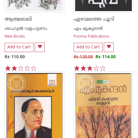
ആത്മബലി
ഏഴാമത്തെ പൂവ്
ശാഹുല്‍ വളപട്ടണം
എം മുകുന്ദ‌ന്‍
New Books
Poorna Publications
Add to Cart
Add to Cart
Rs 110.00
Rs 120.00
Rs 114.00
1
2
3
4
5
1
2
3
4
5