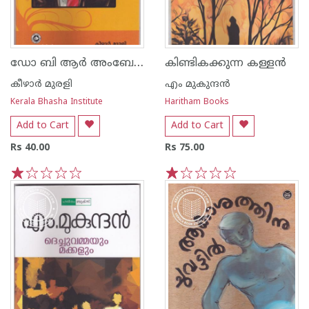
ഡോ ബി ആര്‍ അംബേദ്ക്കര്‍
കിണ്ടികക്കുന്ന കള്ളന്‍
കീഴാര്‍ മുരളി
എം മുകുന്ദ‌ന്‍
Kerala Bhasha Institute
Haritham Books
Add to Cart
Add to Cart
Rs 40.00
Rs 75.00
1
2
3
4
5
1
2
3
4
5