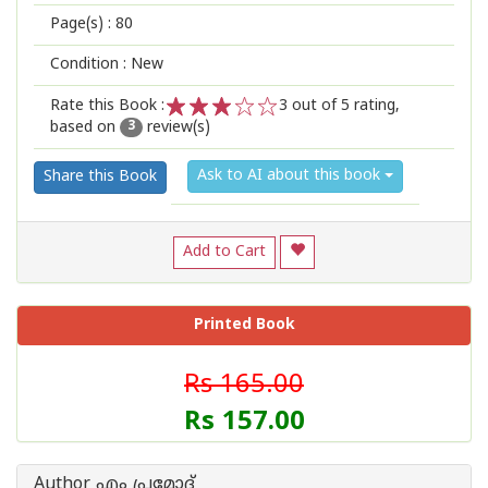
Page(s) :
80
Condition : New
Rate this Book :
3
out of 5 rating,
based on
review(s)
1
2
3
4
5
3
Ask to AI about this book
Share this Book
Add to Cart
Printed Book
Rs 165.00
Rs 157.00
Author എം പ്രമോദ്