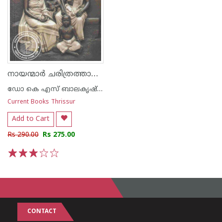
നായന്മാർ ചരിത്രത്താളുകളിൽ
ഡോ കെ എസ് ബാലകൃഷ്ണപിള്ള
Current Books Thrissur
Add to Cart
Rs 290.00
Rs 275.00
1
2
3
4
5
CONTACT