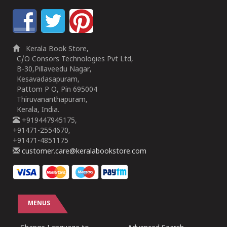
Kerala Book Store,
C/O Consors Technologies Pvt Ltd,
B-30,Pillaveedu Nagar,
Kesavadasapuram,
Pattom P O, Pin 695004
Thiruvananthapuram,
Kerala, India.
+919447945175,
+91471-2554670,
+91471-4851175
customer.care@keralabookstore.com
MENUS