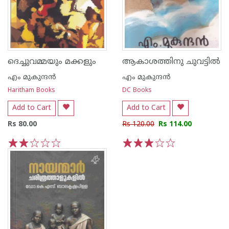
ദെച്ചുവമ്മയും മക്കളും
ആകാശത്തിനു ചുവട്ടില്‍
എം മുകുന്ദ‌ന്‍
എം മുകുന്ദ‌ന്‍
Haritham Books
DC Books
Add to Cart
Add to Cart
Rs 80.00
Rs 120.00
Rs 114.00
1
2
3
4
5
1
2
3
4
5