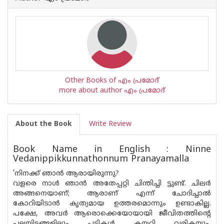
Other Books of എം പ്രമോദ്
more about author എം പ്രമോദ്
About the Book
Write Review
Book Name in English : Ninne
Vedanippikkunnathonnum Pranayamalla
’നിനക്ക് ഞാൻ ആരായിരുന്നു?
വളരെ നാൾ ഞാൻ അതേപ്പറ്റി ചിന്തിച്ചി ട്ടുണ്ട്. ചിലർ
അങ്ങനെയാണ്; ആരാണ് എന്ന് ചോദിച്ചാൽ
കോറിയിടാൻ കൃത്യമായ ഉത്തരമൊന്നും ഉണ്ടാകില്ല.
പക്ഷേ, അവർ ആരൊക്കെയോയായി ജീവിതത്തിന്റെ
പലയിടങ്ങളിലും പടികൾ കയറി വരികയും,