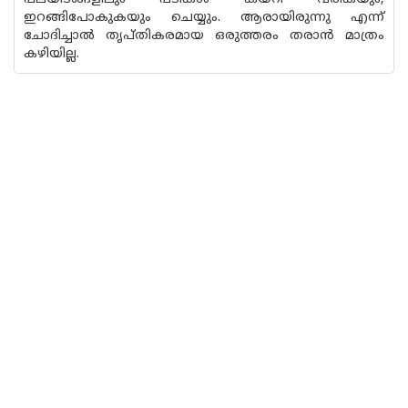
ഇറങ്ങിപോകുകയും ചെയ്യും. ആരായിരുന്നു എന്ന്
ചോദിച്ചാൽ തൃപ്തികരമായ ഒരുത്തരം തരാൻ മാത്രം
കഴിയില്ല.