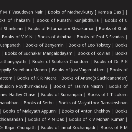
f M T Vasudevan Nair
|
Books of Madhavikutty [ Kamala Das ]
|
ks of Thakazhi
|
Books of Punathil Kunjabdhulla
|
Books of C
il Shankunni
|
Books of Ettumanoor Shivakumar
|
Books of Khalil
|
Books of V K N
|
Books of Ashitha
|
Books of Prof S Sivadas
|
Pushpanath
|
Books of Benyamin
|
Books of Leo Tolstoy
|
Books
|
Books of Sudhakar Mangalodayam
|
Books of Kovilan
|
Books
aithanyayathi
|
Books of Subhash Chandran
|
Books of Dr P K
oppilly Sreedhara Menon
|
Books of Josi Vagamattam
|
Books of
mattom
|
Books of K R Meera
|
Books of Anand(p Sachidanandan)
abuddin Poythumkadavu
|
Books of Taslima Nasrin
|
Books of
ames Hadley Chase
|
Books of Sumangala
|
Books of I T Lokam
dmanabhan
|
Books of Sethu
|
Books of Malyattoor Ramakrishnan
|
Books of Malayath Appunni
|
Books of Anton Chekhov
|
Books
chidanandan
|
Books of P N Das
|
Books of K V Mohan Kumar
|
Dr Rajan Chungath
|
Books of Jamal Kochangadi
|
Books of E M