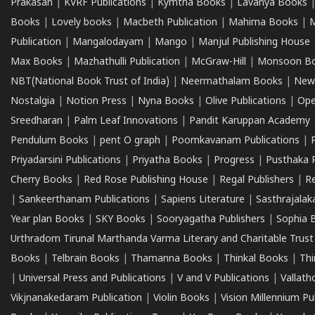
Prakasan
|
KVRF Publications
|
Kymtha Books
|
Lavanya Books
Books
|
Lovely books
|
Macbeth Publication
|
Mahima Books
|
M
Publication
|
Mangalodayam
|
Mango
|
Manjul Publishing House
Max Books
|
Mazhathulli Publication
|
McGraw-Hill
|
Monsoon B
NBT(National Book Trust of India)
|
Neermathalam Books
|
New
Nostalgia
|
Notion Press
|
Nyna Books
|
Olive Publications
|
Ope
Sreedharan
|
Palm Leaf Innovations
|
Pandit Karuppan Academy
Pendulum Books
|
pent O graph
|
Poomkavanam Publications
|
Priyadarsini Publications
|
Priyatha Books
|
Progress
|
Pusthaka 
Cherry Books
|
Red Rose Publishing House
|
Regal Publishers
|
R
|
Sankeerthanam Publications
|
Sapiens Literature
|
Sasthrajala
Year plan Books
|
SKY Books
|
Sooryagatha Publishers
|
Sophia 
Urthradom Tirunal Marthanda Varma Literary and Charitable Trust
Books
|
Telbrain Books
|
Thamanna Books
|
Thinkal Books
|
Th
|
Universal Press and Publications
|
V and V Publications
|
Vallath
Vikjnanakedaram Publication
|
Violin Books
|
Vision Millennium Pu