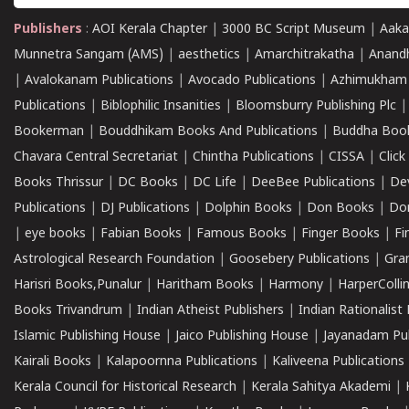
Publishers
:
AOI Kerala Chapter
|
3000 BC Script Museum
|
Aaka
Munnetra Sangam (AMS)
|
aesthetics
|
Amarchitrakatha
|
Anand
|
Avalokanam Publications
|
Avocado Publications
|
Azhimukham
Publications
|
Biblophilic Insanities
|
Bloomsburry Publishing Plc
Bookerman
|
Bouddhikam Books And Publications
|
Buddha Boo
Chavara Central Secretariat
|
Chintha Publications
|
CISSA
|
Clic
Books Thrissur
|
DC Books
|
DC Life
|
DeeBee Publications
|
De
Publications
|
DJ Publications
|
Dolphin Books
|
Don Books
|
Don
|
eye books
|
Fabian Books
|
Famous Books
|
Finger Books
|
Fi
Astrological Research Foundation
|
Goosebery Publications
|
Gra
Harisri Books,Punalur
|
Haritham Books
|
Harmony
|
HarperCollin
Books Trivandrum
|
Indian Atheist Publishers
|
Indian Rationalist 
Islamic Publishing House
|
Jaico Publishing House
|
Jayanadam Pub
Kairali Books
|
Kalapoornna Publications
|
Kaliveena Publications
Kerala Council for Historical Research
|
Kerala Sahitya Akademi
|