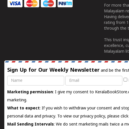
For more tha
Malayalam re
Having deliv
rating from 
through the t
This trust in
excellence, c
Malayalam lit
Sign Up for Our Weekly Newsletter
and be the firs
Name
Email
Marketing permission
: I give my consent to KeralaBookStore.
marketing.
What to expect
: If you wish to withdraw your consent and stop
personal data and privacy. To view our privacy policy, please
clic
Mail Sending Intervals
: We do sent marketing mails twice a mo