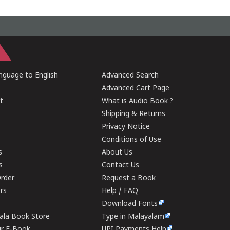
guage to English
Advanced Search
Advanced Cart Page
t
What is Audio Book ?
Shipping & Returns
Privacy Notice
Conditions of Use
s
About Us
s
Contact Us
rder
Request a Book
ers
Help / FAQ
Download Fonts
rala Book Store
Type in Malayalam
ur E-Book
UPI Payments Help