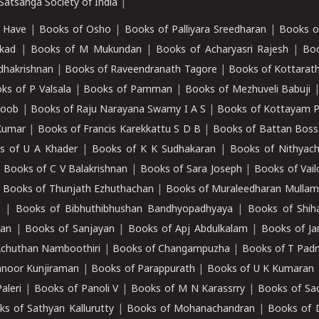
atsanga Society of India
|
 Have
|
Books of Osho
|
Books of Palliyara Sreedharan
|
Books o
kad
|
Books of M Mukundan
|
Books of Acharyasri Rajesh
|
Boo
adhakrishnan
|
Books of Raveendranath Tagore
|
Books of Kottarath
ks of P Valsala
|
Books of Pamman
|
Books of Mezhuveli Babuji
roob
|
Books of Raju Narayana Swamy I A S
|
Books of Kottayam 
Kumar
|
Books of Francis Karekkattu S D B
|
Books of Battan Boss
s of U A Khader
|
Books of K K Sudhakaran
|
Books of Nithyach
|
Books of C V Balakrishnan
|
Books of Sara Joseph
|
Books of Vail
|
Books of Thunjath Ezhuthachan
|
Books of Muraleedharan Mulla
e
|
Books of Bibhuthibhushan Bandhyopadhyaya
|
Books of Shih
dan
|
Books of Sanjayan
|
Books of Apj Abdulkalam
|
Books of J
Achuthan Namboothiri
|
Books of Changampuzha
|
Books of T Pa
nnoor Kunjiraman
|
Books of Parappurath
|
Books of U K Kumaran
aleri
|
Books of Panoli V
|
Books of M N Karassrry
|
Books of Sa
ks of Sathyan Kallurutty
|
Books of Mohanachandran
|
Books of 