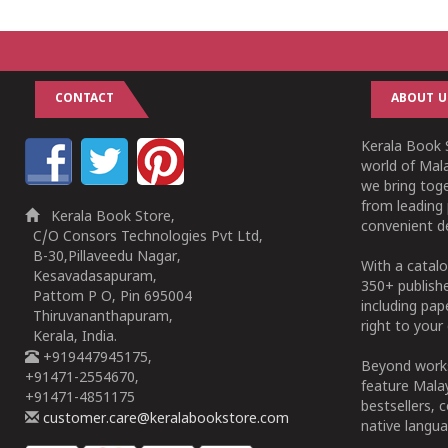
CONTACT
ABOUT U
Kerala Book S
world of Mala
we bring tog
from leading 
Kerala Book Store,
convenient de
C/O Consors Technologies Pvt Ltd,
B-30,Pillaveedu Nagar,
With a catalo
Kesavadasapuram,
350+ publish
Pattom P O, Pin 695004
including pa
Thiruvananthapuram,
right to your 
Kerala, India.
+919447945175,
Beyond works
+91471-2554670,
feature Malay
+91471-4851175
bestsellers, 
customer.care@keralabookstore.com
native langua