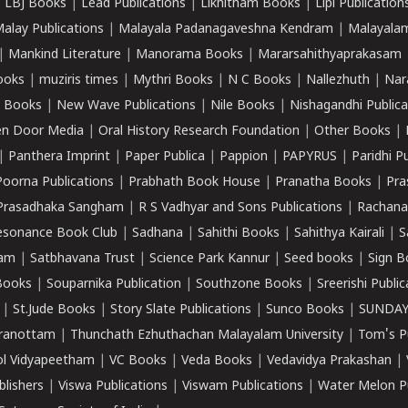
|
LBJ Books
|
Lead Publications
|
Likhitham Books
|
Lipi Publication
alay Publications
|
Malayala Padanagaveshna Kendram
|
Malayalam
|
Mankind Literature
|
Manorama Books
|
Mararsahithyaprakasam
ooks
|
muziris times
|
Mythri Books
|
N C Books
|
Nallezhuth
|
Nar
 Books
|
New Wave Publications
|
Nile Books
|
Nishagandhi Publica
n Door Media
|
Oral History Research Foundation
|
Other Books
|
|
Panthera Imprint
|
Paper Publica
|
Pappion
|
PAPYRUS
|
Paridhi P
Poorna Publications
|
Prabhath Book House
|
Pranatha Books
|
Pra
Prasadhaka Sangham
|
R S Vadhyar and Sons Publications
|
Rachana
esonance Book Club
|
Sadhana
|
Sahithi Books
|
Sahithya Kairali
|
S
kam
|
Satbhavana Trust
|
Science Park Kannur
|
Seed books
|
Sign B
Books
|
Souparnika Publication
|
Southzone Books
|
Sreerishi Publi
|
St.Jude Books
|
Story Slate Publications
|
Sunco Books
|
SUNDAY
iranottam
|
Thunchath Ezhuthachan Malayalam University
|
Tom's P
ol Vidyapeetham
|
VC Books
|
Veda Books
|
Vedavidya Prakashan
|
blishers
|
Viswa Publications
|
Viswam Publications
|
Water Melon Pu