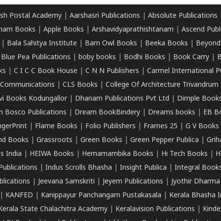
sh Postal Academy
|
Aarshasri Publications
|
Absolute Publications
ham Books
|
Apple Books
|
Arshavidyaprathishtanam
|
Ascend Publ
|
Bala Sahitya Institute
|
Barn Owl Books
|
Beeka Books
|
Beyond
|
Blue Pea Publications
|
boby books
|
Bodhi Books
|
Book Carry
|
B
ks
|
C I C C Book House
|
C N N Publishers
|
Carmel International P
k Communications
|
CLS Books
|
College Of Architecture Trivandrum
vi Books Kodungallor
|
Dhanam Publications Pvt Ltd
|
Dimple Book
 Bosco Publications
|
Dream BookBindery
|
Dreams books
|
EB B
ngerPrint
|
Flame Books
|
Folio Publishers
|
Frames 25
|
G V Books
nd Books
|
Grassroots
|
Green Books
|
Green Pepper Publica
|
Grih
s India
|
HEIWA Books
|
Hemamambika Books
|
Hi Tech Books
|
H
Publications
|
Indus Scrolls Bhasha
|
Insight Publica
|
Integral Book
lications
|
Jeevana Samskriti
|
Jeyem Publications
|
Jyothir Dharma
|
KANFED
|
Kanippayur Panchangam Pustakasala
|
Kerala Bhasha I
Kerala State Chalachitra Academy
|
Keralavision Publications
|
Kinde