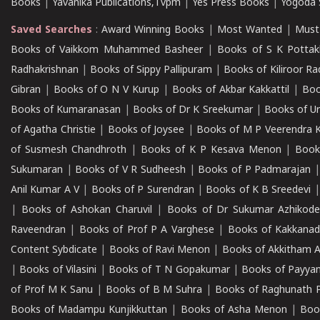
Books
|
Yavanika Publications,Tvpm
|
Yes Press Books
|
Yogoda S
Saved Searches
:
Award Winning Books
|
Most Wanted
|
Must
Books of Vaikkom Muhammed Basheer
|
Books of S K Pottak
Radhakrishnan
|
Books of Sippy Pallipuram
|
Books of Kiliroor R
Gibran
|
Books of O N V Kurup
|
Books of Akbar Kakkattil
|
Boo
Books of Kumaranasan
|
Books of Dr K Sreekumar
|
Books of U
of Agatha Christie
|
Books of Joysee
|
Books of M P Veerendra 
of Susmesh Chandhroth
|
Books of K P Kesava Menon
|
Book
Sukumaran
|
Books of V R Sudheesh
|
Books of P Padmarajan
Anil Kumar A V
|
Books of P Surendran
|
Books of K B Sreedevi
|
Books of Ashokan Charuvil
|
Books of Dr Sukumar Azhikod
Raveendran
|
Books of Prof P A Varghese
|
Books of Kakkana
Content Sybdicate
|
Books of Ravi Menon
|
Books of Akkitham 
|
Books of Vilasini
|
Books of T N Gopakumar
|
Books of Payya
of Prof M K Sanu
|
Books of B M Suhra
|
Books of Raghunath P
Books of Madampu Kunjikkuttan
|
Books of Asha Menon
|
Boo