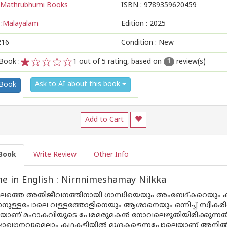
Mathrubhumi Books
ISBN :
9789359620459
:
Malayalam
Edition :
2025
216
Condition : New
Book :
1
out of 5 rating, based on
review(s)
1
1
2
3
4
5
Ask to AI about this book
 Book
Add to Cart
Book
Write Review
Other Info
 in English : Nirnnimeshamay Nilkka
ത്തെ അതിജീവനത്തിനായി ഗാന്ധിയെയും അംബേദ്കറെയും കാള്‍ 
നുള്ളപോലെ വള്ളത്തോളിനെയും ആശാനെയും ഒന്നിച്ച് സ്വീകരിക്കേ
ടിയാണ് മഹാകവിയുടെ പേരമരുമകന്‍ നോവലെഴുതിയിരിക്കുന്നത്
ുഷാഖ്യാനവുമെല്ലാം കഥകളിയില്‍ മുദ്രകളെന്നപോലെയാണ് അനില്‍ വ