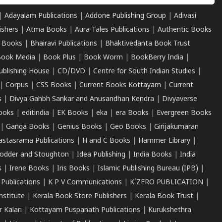
|
Adayalam Publications
|
Addone Publishing Group
|
Adivasi
ishers
|
Atma Books
|
Aura Tales Publications
|
Authentic Books
 Books
|
Bhairavi Publications
|
Bhaktivedanta Book Trust
ook Media
|
Book Plus
|
Book Worm
|
BookBerry India
|
ublishing House
|
CD/DVD
|
Centre for South Indian Studies
|
|
Corpus
|
CSS Books
|
Current Books Kottayam
|
Current
s
|
Divya Gahbh Sankar and Anusandhan Kendra
|
Divyaverse
ooks
|
editindia
|
EK Books
|
eka
|
era Books
|
Evergreen Books
|
Ganga Books
|
Genius Books
|
Geo Books
|
Girijakumaran
astasrama Publications
|
H and C Books
|
Hammer Library
|
odder and Stoughton
|
Idea Publishing
|
India Books
|
India
s
|
Irene Books
|
Iris Books
|
Islamic Publishing Bureau (IPB)
|
 Publications
|
K P V Communications
|
K'ZERO PUBLICATION
|
nstitute
|
Kerala Book Store Publishers
|
Kerala Book Trust
|
r Kalari
|
Kottayam Puspanath Publications
|
Kurukshethra