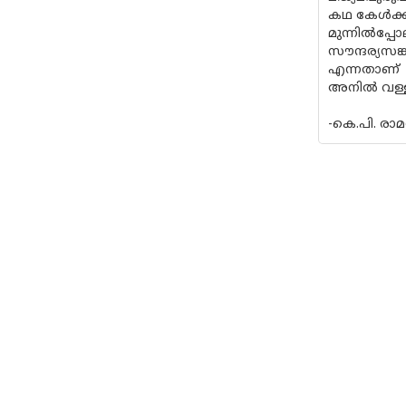
കഥ കേള്‍ക്ക
മുന്നില്‍പ
സൗന്ദര്യസങ
എന്നതാണ്
അനില്‍ വള്
-കെ.പി. രാമ