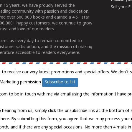
n 15 years, we have proudly served the
Sell your 
ading community with passion and dedication.
ered over 500,000 books and earned a 4.5+ star
100,000+ happy customers, we continue to grow
rust and love of our readers.
spires us every day to remain committed to
ustomer satisfaction, and the mission of making
erature accessible to readers everywhere.
t to receive our very latest promotions and special offers. We don't 
Marketing permission
Subscribe to list
com to be in touch with me via email using the information I have pr
 hearing from us, simply click the unsubscribe link at the bottom of
k here.
By submitting this form, you agree that we may process your 
nth, and if there are any special occasions. No more than 4 mails in 