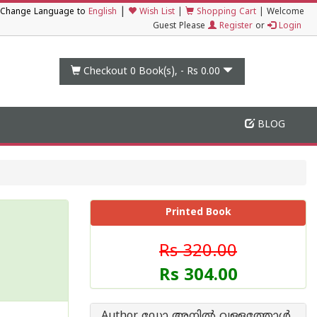
|
Change Language to
English
Wish List
|
Shopping Cart
|
Welcome
Guest Please
Register
or
Login
Checkout 0
Book(s), -
Rs 0.00
BLOG
Printed Book
Rs 320.00
Rs 304.00
Author ഡോ അനില്‍ വള്ളത്തോള്‍