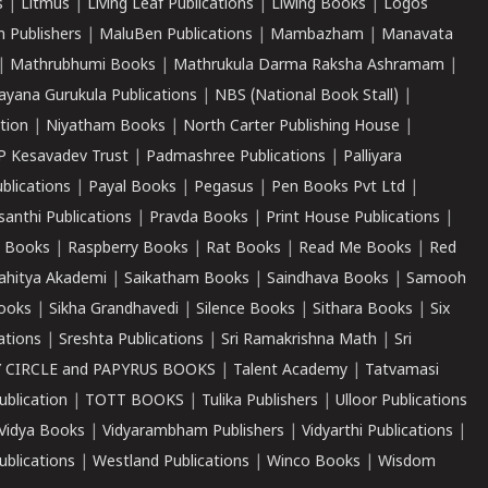
s
|
Litmus
|
Living Leaf Publications
|
Liwing Books
|
Logos
 Publishers
|
MaluBen Publications
|
Mambazham
|
Manavata
|
Mathrubhumi Books
|
Mathrukula Darma Raksha Ashramam
|
ayana Gurukula Publications
|
NBS (National Book Stall)
|
tion
|
Niyatham Books
|
North Carter Publishing House
|
P Kesavadev Trust
|
Padmashree Publications
|
Palliyara
ublications
|
Payal Books
|
Pegasus
|
Pen Books Pvt Ltd
|
santhi Publications
|
Pravda Books
|
Print House Publications
|
 Books
|
Raspberry Books
|
Rat Books
|
Read Me Books
|
Red
ahitya Akademi
|
Saikatham Books
|
Saindhava Books
|
Samooh
ooks
|
Sikha Grandhavedi
|
Silence Books
|
Sithara Books
|
Six
cations
|
Sreshta Publications
|
Sri Ramakrishna Math
|
Sri
 CIRCLE and PAPYRUS BOOKS
|
Talent Academy
|
Tatvamasi
ublication
|
TOTT BOOKS
|
Tulika Publishers
|
Ulloor Publications
Vidya Books
|
Vidyarambham Publishers
|
Vidyarthi Publications
|
blications
|
Westland Publications
|
Winco Books
|
Wisdom