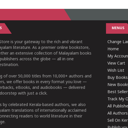
S
MENUS
tore is your gateway to the rich and vibrant
Change Lan
yalam literature. As a premier online bookstore,
Home
ether an extensive collection of Malayalam books
My Accoun
publishers across the globe — all in one
View Cart
stination.
Wish List
g of over 50,000 titles from 10,000+ authors and
Buy Books
ers, we offer books in every format you love —
New Book
perbacks, eBooks, and audiobooks — delivered
Best Seller
doorstep with just a click.
Track My O
 by celebrated Kerala-based authors, we also
All Publish
alam translations of internationally acclaimed
All Authors
connecting readers to world literature in their
Sell On Ke
ge.
Publish yo