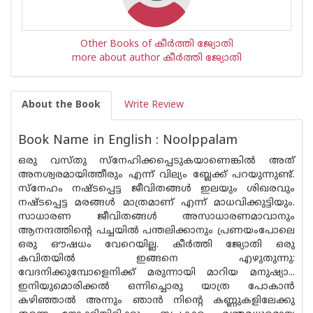
Other Books of കീർത്തി ജ്യോതി
more about author കീർത്തി ജ്യോതി
About the Book
Write Review
Book Name in English : Noolppalam
ഒരു വസ്‌തു സ്നേഹിക്കപ്പെടുകയാണെങ്കിൽ അത്
അനശ്വരമായിത്തീരും എന്ന് വില്യം ബ്ലേക്ക് പറയുന്നുണ്ട്.
സ്നേഹം നഷ്ടപ്പെട്ട ജീവിതങ്ങൾ ഇലയും ശിഖരവും
നഷ്‌ടപ്പെട്ട മരങ്ങൾ മാത്രമാണ് എന്ന് മാധവിക്കുട്ടിയും.
സാധാരണ ജീവിതങ്ങൾ അസാധാരണമാവാനും
ആനന്ദത്തിന്റെ പച്ചയിൽ പന്തലിക്കാനും പ്രണയംപോലെ
ഒരു ഔഷധം വേറെയില്ല. കീർത്തി ജ്യോതി ഒരു
കവിതയിൽ ഇങ്ങനെ എഴുതുന്നു:
വേദനിക്കുമ്പോളെനിക്ക് മരുന്നായി മാറിയ മനുഷ്യാ...
ഇനിയുമൊരിക്കൽ ഒന്നിച്ചൊരു യാത്ര പോകാൻ
കഴിഞ്ഞാൽ അന്നും ഞാൻ നിൻ്റെ കണ്ണുകളിലേക്കു