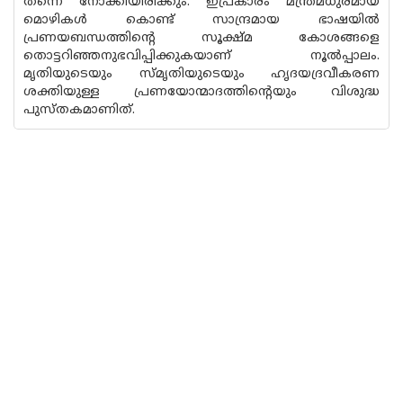
തന്നെ നോക്കിയിരിക്കും. ഇപ്രകാരം മന്ത്രമധുരമായ
മൊഴികൾ കൊണ്ട് സാന്ദ്രമായ ഭാഷയിൽ
പ്രണയബന്ധത്തിൻ്റെ സൂക്ഷ്‌മ കോശങ്ങളെ
തൊട്ടറിഞ്ഞനുഭവിപ്പിക്കുകയാണ് നൂൽപ്പാലം.
മൃതിയുടെയും സ്‌മൃതിയുടെയും ഹൃദയദ്രവീകരണ
ശക്തിയുള്ള പ്രണയോന്മാദത്തിന്റെയും വിശുദ്ധ
പുസ്‌തകമാണിത്.