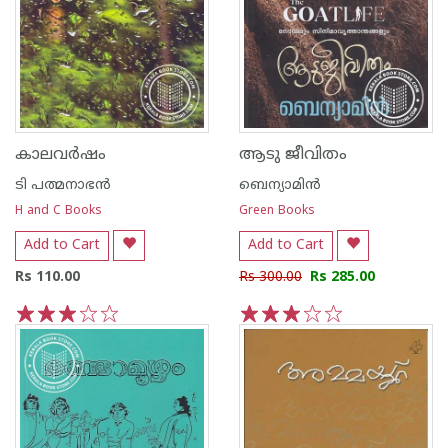
കാലവര്‍ഷം
ആടു ജീവിതം
ടി പത്മനാഭന്‍
ബെന്യാമിന്‍
H and C Books
Green Books
Add to Cart
Add to Cart
Rs 110.00
Rs 300.00
Rs 285.00
1
2
3
4
5
1
2
3
4
5