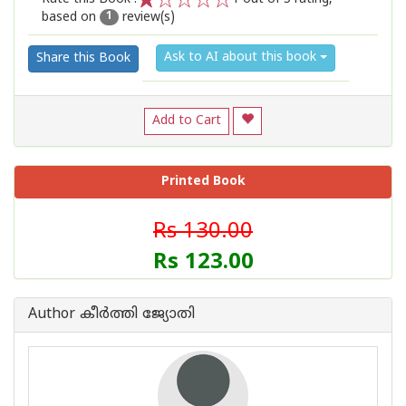
based on
review(s)
1
2
3
4
5
1
Ask to AI about this book
Share this Book
Add to Cart
Printed Book
Rs 130.00
Rs 123.00
Author കീർത്തി ജ്യോതി