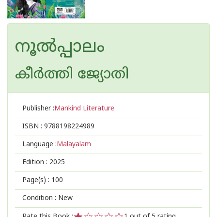
നൂല്‍പ്പാലം
കീർത്തി ജ്യോതി
Publisher :
Mankind Literature
ISBN :
9788198224989
Language :
Malayalam
Edition :
2025
Page(s) :
100
Condition : New
Rate this Book :
1
out of 5 rating,