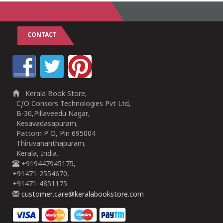
CONTACT
Kerala Book Store,
C/O Consors Technologies Pvt Ltd,
B-30,Pillaveedu Nagar,
Kesavadasapuram,
Pattom P O, Pin 695004
Thiruvananthapuram,
Kerala, India.
+919447945175,
+91471-2554670,
+91471-4851175
customer.care@keralabookstore.com