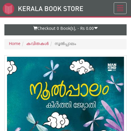
Toggl
Go
navig
to
Home
Page
Checkout 0
Book(s), -
Rs 0.00
Home
കവിതകള്‍
നൂല്‍പ്പാലം